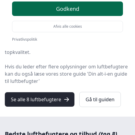
Godkend
Velkommen til HandyGuiden! Vi har gjort arbejdet for
dig og udvalgt 8 af de bedste luftbefugtere på
markedet.
Afvis alle cookies
Blandt de 8 udvalgte produkter finder du både skarpe
Privatlivspolitik
tilbud, luftbefugter med gratis fragt og modeller i
topkvalitet.
Hvis du leder efter flere oplysninger om luftbefugtere
kan du også læse vores store guide 'Din alt-i-en guide
til luftbefugter'
Se alle 8 luftbefugtere
Gå til guiden
Bedste luftbefugtere og tilbud
(top 8)