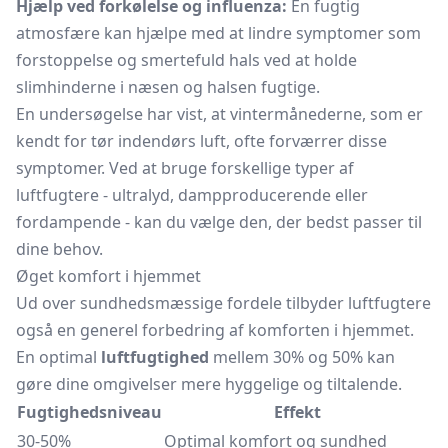
Hjælp ved forkølelse og influenza:
En fugtig
atmosfære kan hjælpe med at lindre symptomer som
forstoppelse og smertefuld hals ved at holde
slimhinderne i næsen og halsen fugtige.
En undersøgelse har vist, at vintermånederne, som er
kendt for tør indendørs luft, ofte forværrer disse
symptomer. Ved at bruge forskellige typer af
luftfugtere - ultralyd, dampproducerende eller
fordampende - kan du vælge den, der bedst passer til
dine behov.
Øget komfort i hjemmet
Ud over sundhedsmæssige fordele tilbyder luftfugtere
også en generel forbedring af komforten i hjemmet.
En optimal
luftfugtighed
mellem 30% og 50% kan
gøre dine omgivelser mere hyggelige og tiltalende.
Fugtighedsniveau
Effekt
30-50%
Optimal komfort og sundhed