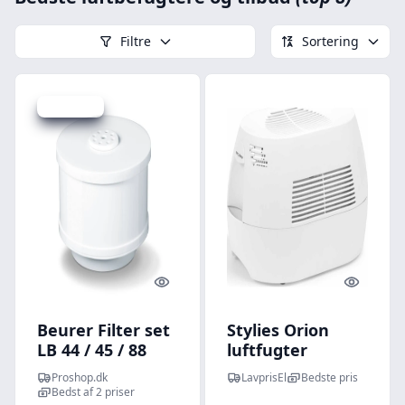
Filtre
Sortering
Spar 33 kr.
Quick look
Quick l
Beurer Filter set
Stylies Orion
LB 44 / 45 / 88
luftfugter
Proshop.dk
LavprisEl
Bedste pris
Bedst af 2 priser