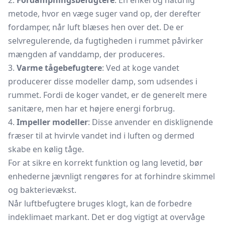
2.
Fordampningsbefugtere
: En enkel og naturlig
metode, hvor en væge suger vand op, der derefter
fordamper, når luft blæses hen over det. De er
selvregulerende, da fugtigheden i rummet påvirker
mængden af vanddamp, der produceres.
3.
Varme tågebefugtere
: Ved at koge vandet
producerer disse modeller damp, som udsendes i
rummet. Fordi de koger vandet, er de generelt mere
sanitære, men har et højere energi forbrug.
4.
Impeller modeller
: Disse anvender en disklignende
fræser til at hvirvle vandet ind i luften og dermed
skabe en kølig tåge.
For at sikre en korrekt funktion og lang levetid, bør
enhederne jævnligt rengøres for at forhindre skimmel
og bakterievækst.
Når luftbefugtere bruges klogt, kan de forbedre
indeklimaet markant. Det er dog vigtigt at overvåge