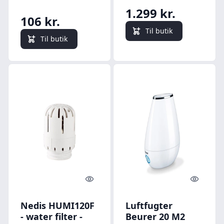
1.299 kr.
106 kr.
Til butik
Til butik
Quick look
Quick l
Nedis HUMI120F
Luftfugter
- water filter -
Beurer 20 M2