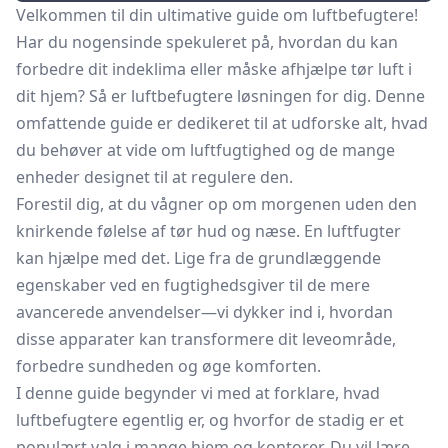
Velkommen til din ultimative guide om luftbefugtere!
Har du nogensinde spekuleret på, hvordan du kan
forbedre dit indeklima eller måske afhjælpe tør luft i
dit hjem? Så er luftbefugtere løsningen for dig. Denne
omfattende guide er dedikeret til at udforske alt, hvad
du behøver at vide om luftfugtighed og de mange
enheder designet til at regulere den.
Forestil dig, at du vågner op om morgenen uden den
knirkende følelse af tør hud og næse. En luftfugter
kan hjælpe med det. Lige fra de grundlæggende
egenskaber ved en fugtighedsgiver til de mere
avancerede anvendelser—vi dykker ind i, hvordan
disse apparater kan transformere dit leveområde,
forbedre sundheden og øge komforten.
I denne guide begynder vi med at forklare, hvad
luftbefugtere egentlig er, og hvorfor de stadig er et
populært valg i mange hjem og kontorer. Du vil lære