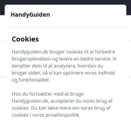
HandyGuiden - Din genvej til gør-det-selv og håndværkere
e menu
HandyGuiden
👌
🏆
De bedste priser
2.552 forskellige produkttyper
🛍️
🎖️
⭐⭐⭐⭐⭐
Tryg shopping
Mange kategorier
Cookies
HandyGuiden
Handyguiden.dk bruger cookies til at forbedre
Men
brugeroplevelsen og levere en bedre service. Vi
Søg nu
Søg nu
benytter dem til at analysere, hvordan du
bruger siden, så vi kan optimere vores indhold
og funktionalitet.
Forside
Renovering og Byggeri
Værktøj
Hvis du fortsætter med at bruge
Luftbefugter
Handyguiden.dk, accepterer du vores brug af
Bedste luftbefugtere og
cookies. Du kan læse mere om vores brug af
cookies i vores privatlivspolitik.
tilbud - top 8