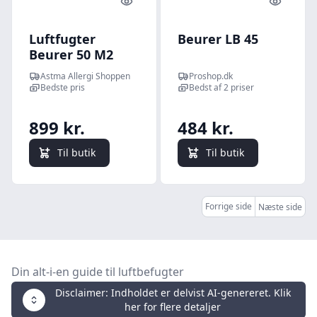
Quick look
Quick l
Luftfugter
Beurer LB 45
Beurer 50 M2
Ved Tør Luft -
Astma Allergi Shoppen
Proshop.dk
Luftfugter
Bedste pris
Bedst af 2 priser
899 kr.
484 kr.
Til butik
Til butik
Forrige side
Næste side
Din alt-i-en guide til luftbefugter
Disclaimer: Indholdet er delvist AI-genereret. Klik
her for flere detaljer