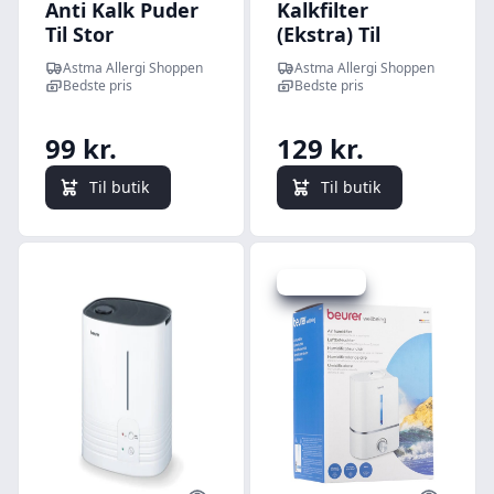
Anti Kalk Puder
Kalkfilter
Til Stor
(Ekstra) Til
Luftbefugter
Luftbefugter
Astma Allergi Shoppen
Astma Allergi Shoppen
50m2 - Kalkfilter
20m2 - Kalkfilter
Bedste pris
Bedste pris
99 kr.
129 kr.
Til butik
Til butik
Spar 226 kr.