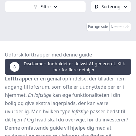
Filtre
Sortering
Forrige side
Næste side
Udforsk lofttrapper med denne guide
Disclaimer: Indholdet er delvist AI-genereret. Klik
her for flere detaljer
Lofttrapper
er en genial opfindelse, der tillader nem
adgang til loftsrum, som ofte er uudnyttede perler i
hjemmet.
En loftstige
kan øge funktionaliteten i din
bolig og give ekstra lagerplads, der kan være
uvurderlig. Men hvilken type
loftstige
passer bedst til
dit hjem? Og hvad skal du overveje, før du investerer?
Denne omfattende guide vil hjælpe dig med at