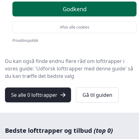
Godkend
Du er landet på HandyGuiden, hvor du finder de
bedste lofttrapper. Vi har udvalgt 0 produkter til dig!
Afvis alle cookies
Uanset om du prioriterer høj kvalitet uanset prisen,
om du leder efter en lofttrappe med fri fragt, eller du
Privatlivspolitik
vil finde den bedste pris, så finder du løsningen her.
Du kan også finde endnu flere råd om lofttrapper i
vores guide: 'Udforsk lofttrapper med denne guide' så
du kan træffe det bedste valg
Se alle 0 lofttrapper
Gå til guiden
Bedste lofttrapper og tilbud
(top 0)