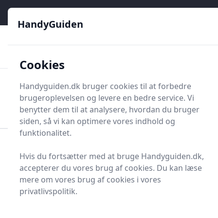
HandyGuiden - Din genvej til gør-det-selv og håndværkere
e menu
HandyGuiden
👌
🏆
De bedste priser
2.552 forskellige produkttyper
🛍️
🎖️
⭐⭐⭐⭐⭐
Tryg shopping
Mange kategorier
Cookies
HandyGuiden
Handyguiden.dk bruger cookies til at forbedre
Men
brugeroplevelsen og levere en bedre service. Vi
Søg nu
Søg nu
benytter dem til at analysere, hvordan du bruger
siden, så vi kan optimere vores indhold og
funktionalitet.
Forside
Renovering og Byggeri
Trapper og tilbehør
Hvis du fortsætter med at bruge Handyguiden.dk,
Lofttrappe
accepterer du vores brug af cookies. Du kan læse
Bedste lofttrapper og
mere om vores brug af cookies i vores
privatlivspolitik.
tilbud - top 0