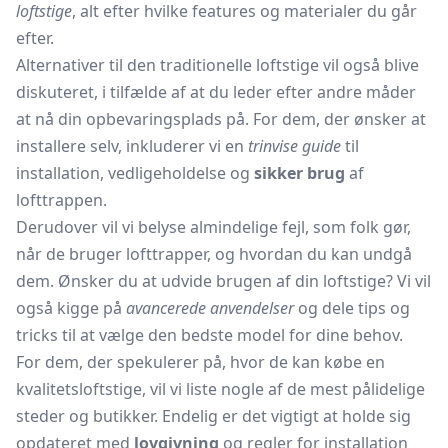
loftstige
, alt efter hvilke features og materialer du går
efter.
Alternativer til den traditionelle loftstige vil også blive
diskuteret, i tilfælde af at du leder efter andre måder
at nå din opbevaringsplads på. For dem, der ønsker at
installere selv, inkluderer vi en
trinvise guide
til
installation, vedligeholdelse og
sikker brug
af
lofttrappen.
Derudover vil vi belyse almindelige fejl, som folk gør,
når de bruger lofttrapper, og hvordan du kan undgå
dem. Ønsker du at udvide brugen af din loftstige? Vi vil
også kigge på
avancerede anvendelser
og dele tips og
tricks til at vælge den bedste model for dine behov.
For dem, der spekulerer på, hvor de kan købe en
kvalitetsloftstige, vil vi liste nogle af de mest pålidelige
steder og butikker. Endelig er det vigtigt at holde sig
opdateret med
lovgivning
og regler for installation