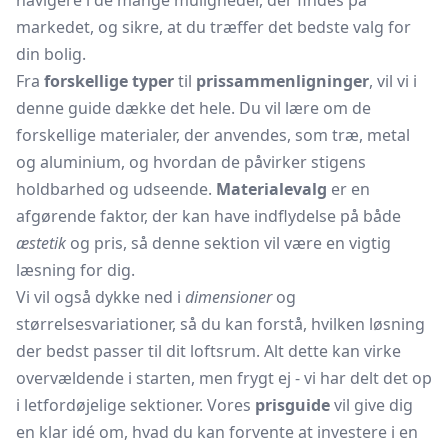
navigere i de mange muligheder, der findes på
markedet, og sikre, at du træffer det bedste valg for
din bolig.
Fra
forskellige typer
til
prissammenligninger
, vil vi i
denne guide dække det hele. Du vil lære om de
forskellige materialer, der anvendes, som træ, metal
og aluminium, og hvordan de påvirker stigens
holdbarhed og udseende.
Materialevalg
er en
afgørende faktor, der kan have indflydelse på både
æstetik
og pris, så denne sektion vil være en vigtig
læsning for dig.
Vi vil også dykke ned i
dimensioner
og
størrelsesvariationer, så du kan forstå, hvilken løsning
der bedst passer til dit loftsrum. Alt dette kan virke
overvældende i starten, men frygt ej - vi har delt det op
i letfordøjelige sektioner. Vores
prisguide
vil give dig
en klar idé om, hvad du kan forvente at investere i en