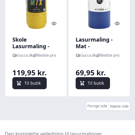
Quick look
Quick l
Skole
Lasurmaling -
Lasurmaling -
Mat -
Gul - 500 Ml
Transparent -
Gucca.dk
Bedste pris
Gucca.dk
Bedste pris
Mørk Blå - 500 Ml
119,95 kr.
69,95 kr.
Til butik
Til butik
Forrige side
Næste side
Den komplette vejledning til lasurmalinger