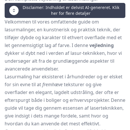
Disclaimer: Indholdet er delvist AI-genereret. Klik
her for flere detaljer
Velkommen til vores omfattende guide om
lasurmalinger, en kunstnerisk og praktisk teknik, der
tilføjer dybde og karakter til ethvert overflade med et
let gennemsigtigt lag af farve. I denne
vejledning
dykker vi dybt ned i verden af lasur-teknikken, hvor vi
undersøger alt fra de grundlæggende aspekter til
avancerede anvendelser.
Lasurmaling har eksisteret i århundreder og er elsket
for sin evne til at
fremhæve
teksturer og give
overflader en elegant, lagdelt udstråling, der ofte er
efterspurgt både i boliger og erhvervsprojekter. Denne
guide vil tage dig gennem essensen af laserteknikken,
give indsigt i dets mange fordele, samt hvor og
hvordan du kan anvende det mest effektivt.