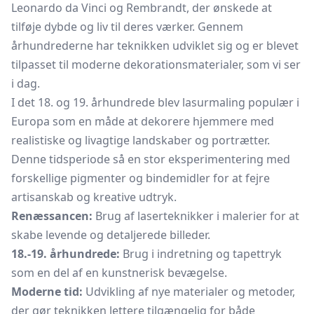
Leonardo da Vinci og Rembrandt, der ønskede at
tilføje dybde og liv til deres værker. Gennem
århundrederne har teknikken udviklet sig og er blevet
tilpasset til moderne dekorationsmaterialer, som vi ser
i dag.
I det 18. og 19. århundrede blev lasurmaling populær i
Europa som en måde at dekorere hjemmere med
realistiske og livagtige landskaber og portrætter.
Denne tidsperiode så en stor eksperimentering med
forskellige pigmenter og bindemidler for at fejre
artisanskab og kreative udtryk.
Renæssancen:
Brug af laserteknikker i malerier for at
skabe levende og detaljerede billeder.
18.-19. århundrede:
Brug i indretning og tapettryk
som en del af en kunstnerisk bevægelse.
Moderne tid:
Udvikling af nye materialer og metoder,
der gør teknikken lettere tilgængelig for både