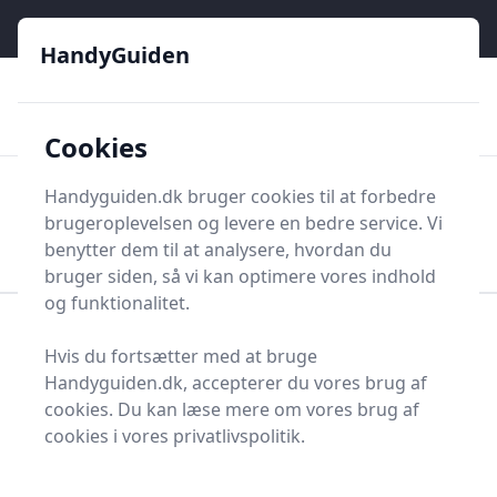
HandyGuiden - Din genvej til gør-det-selv og håndværkere
e menu
HandyGuiden
👌
🏆
De bedste priser
2.552 forskellige produkttyper
🛍️
🎖️
⭐⭐⭐⭐⭐
Tryg shopping
Mange kategorier
Cookies
HandyGuiden
Handyguiden.dk bruger cookies til at forbedre
Men
parent
brugeroplevelsen og levere en bedre service. Vi
Søg nu
Søg nu
benytter dem til at analysere, hvordan du
bruger siden, så vi kan optimere vores indhold
og funktionalitet.
Forside
Renovering og Byggeri
Maling og tilbehør
Hvis du fortsætter med at bruge
Lasurmaling
Handyguiden.dk, accepterer du vores brug af
Bedste lasurmalinger
cookies. Du kan læse mere om vores brug af
cookies i vores privatlivspolitik.
2025 - sammenlign 19