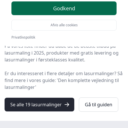
produkter
Godkend
Du er landet på HandyGuiden, det helt rigtige sted at
finde lasurmalinger. Vi har udvalgt de 19 bedste
Afvis alle cookies
produkter lige nu, så du er sikret et godt køb!
Privatlivspolitik
På vores liste finder du både de de bedste tilbud på
lasurmaling i 2025, produkter med gratis levering og
lasurmalinger i førsteklasses kvalitet.
Er du interesseret i flere detaljer om lasurmalinger? Så
find mere i vores guide: 'Den komplette vejledning til
lasurmalinger'
Se alle 19 lasurmalinger
Gå til guiden