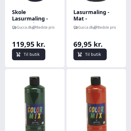
Skole
Lasurmaling -
Lasurmaling -
Mat -
Mørk Blå - 500 Ml
Transparent -
Gucca.dk
Bedste pris
Gucca.dk
Bedste pris
Sort - 500 Ml
119,95 kr.
69,95 kr.
Til butik
Til butik