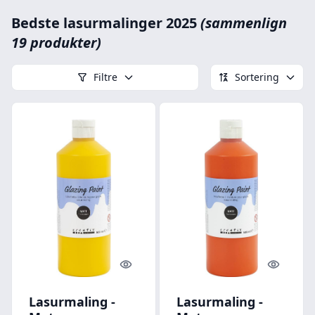
Bedste lasurmalinger 2025
(sammenlign
19 produkter)
Filtre
Sortering
Quick look
Quick l
Lasurmaling -
Lasurmaling -