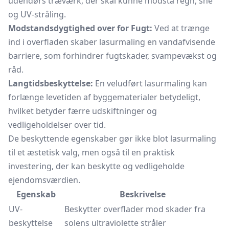
udendørs træværk, der skal kunne modstå regn, sne
og UV-stråling.
Modstandsdygtighed over for Fugt:
Ved at trænge
ind i overfladen skaber lasurmaling en vandafvisende
barriere, som forhindrer fugtskader, svampevækst og
råd.
Langtidsbeskyttelse:
En veludført lasurmaling kan
forlænge levetiden af byggematerialer betydeligt,
hvilket betyder færre udskiftninger og
vedligeholdelser over tid.
De beskyttende egenskaber gør ikke blot lasurmaling
til et æstetisk valg, men også til en praktisk
investering, der kan beskytte og vedligeholde
ejendomsværdien.
Egenskab
Beskrivelse
UV-
Beskytter overflader mod skader fra
beskyttelse
solens ultraviolette stråler