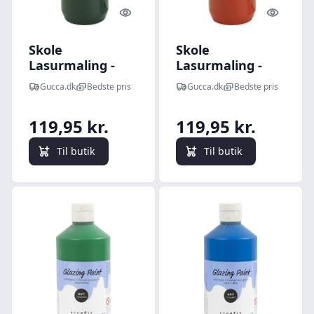
Quick look
Quick l
Skole
Skole
Lasurmaling -
Lasurmaling -
Grøn - 500 Ml
Orange - 500 Ml
Gucca.dk
Bedste pris
Gucca.dk
Bedste pris
119,95 kr.
119,95 kr.
Til butik
Til butik