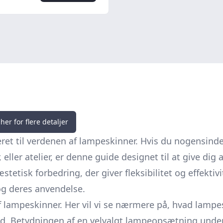
her for flere detaljer
et til verdenen af lampeskinner. Hvis du nogensinde
 eller atelier, er denne guide designet til at give di
tetisk forbedring, der giver fleksibilitet og effektiv
og deres anvendelse.
 lampeskinner. Her vil vi se nærmere på, hvad lampes
 Betydningen af en velvalgt lampeopsætning underst