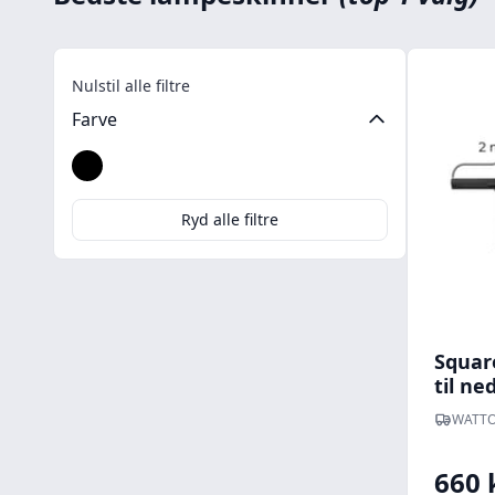
Nulstil alle filtre
Farve
Sort
Ryd alle filtre
Square
til n
(pendl
WATTO
midter
mete
660 