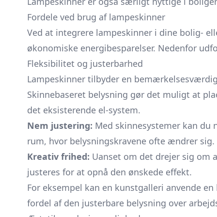
Lampeskinner er også særligt nyttige i bolig
Fordele ved brug af lampeskinner
Ved at integrere lampeskinner i dine bolig- el
økonomiske energibesparelser. Nedenfor udforsk
Fleksibilitet og justerbarhed
Lampeskinner tilbyder en bemærkelsesværdig gra
Skinnebaseret belysning gør det muligt at pl
det eksisterende el-system.
Nem justering:
Med skinnesystemer kan du nemt
rum, hvor belysningskravene ofte ændrer sig.
Kreativ frihed:
Uanset om det drejer sig om a
justeres for at opnå den ønskede effekt.
For eksempel kan en kunstgalleri anvende en 
fordel af den justerbare belysning over arbej