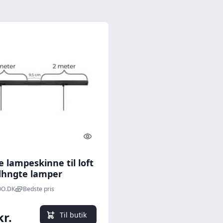
Quick look
 lampeskinne til loft
edhngte lamper
er), til 2 lamper,
O.DK
Bedste pris
tilslutning, sort, 4
r
kr.
Til butik