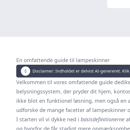
En omfattende guide til lampeskinner
Disclaimer: Indholdet er delvist AI-genereret. Klik 
Velkommen til vores omfattende guide dediker
belysningssystem, der pryder dit hjem, kontor,
ikke blot en funktionel løsning, men også en æs
udforske de mange facetter af lampeskinner 
I starten vil vi dykke ned i
basisdefinitionerne
af
og hvorfor de får stadigt mere opmærksomhed.