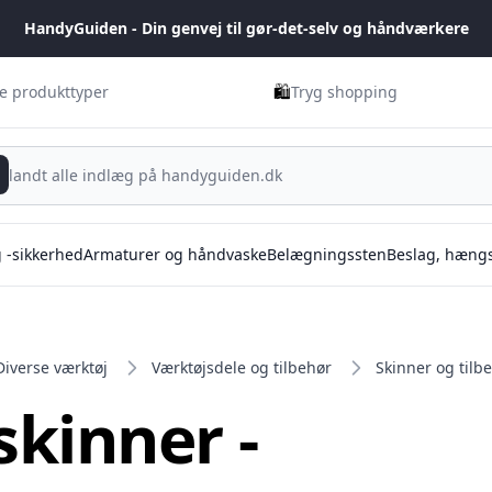
HandyGuiden - Din genvej til gør-det-selv og håndværkere
🛍️
ge produkttyper
Tryg shopping
g -sikkerhed
Armaturer og håndvaske
Belægningssten
Beslag, hængs
Diverse værktøj
Værktøjsdele og tilbehør
Skinner og tilb
kinner -