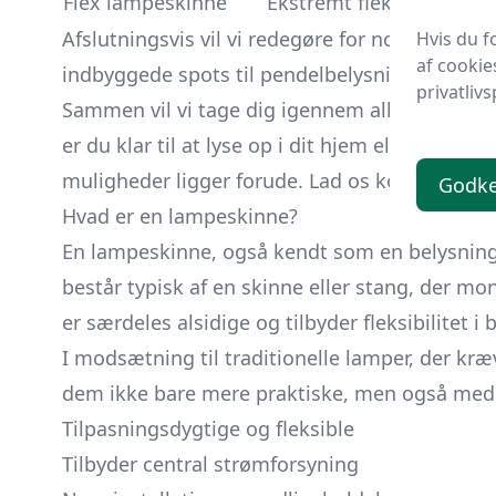
Flex lampeskinne
Ekstremt fleksibel
Kostb
Afslutningsvis vil vi redegøre for nogle
altern
Hvis du f
af cookie
indbyggede spots til pendelbelysning, vil vi di
privatlivs
Sammen vil vi tage dig igennem alle disse tri
er du klar til at lyse op i dit hjem eller arbejd
muligheder ligger forude. Lad os komme i ga
Godk
Hvad er en lampeskinne?
En lampeskinne, også kendt som en belysningss
består typisk af en skinne eller stang, der mon
er særdeles alsidige og tilbyder fleksibilitet
I modsætning til traditionelle lamper, der kræv
dem ikke bare mere praktiske, men også med t
Tilpasningsdygtige og fleksible
Tilbyder central strømforsyning