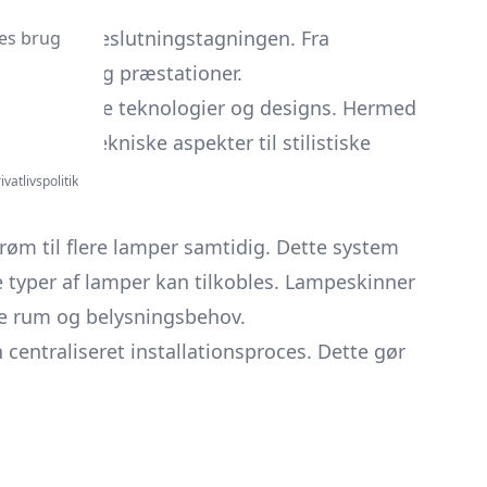
gheder før beslutningstagningen. Fra
es brug
lige formål og præstationer.
tere de bedste teknologier og designs. Hermed
f alt fra tekniske aspekter til stilistiske
ivatlivspolitik
røm til flere lamper samtidig. Dette system
ige typer af lamper kan tilkobles. Lampeskinner
ige rum og belysningsbehov.
 centraliseret installationsproces. Dette gør