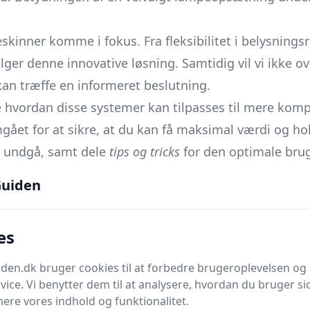
kinner komme i fokus. Fra fleksibilitet i belysningsre
vælger denne innovative løsning. Samtidig vil vi ikke 
kan træffe en informeret beslutning.
 hvordan disse systemer kan tilpasses til mere komp
gået for at sikre, at du kan få maksimal værdi og ho
 undgå, samt dele
tips og tricks
for den optimale bru
er vores
købsguide
en uvurderlig ressource. Vi vil p
uiden
ng inden for dit budget. Endvidere vil vi gennemgå ov
 system, som komplementerer dine specifikke behov og 
es
Ulemper
set fleksibilitet
en.dk bruger cookies til at forbedre brugeroplevelsen og 
vice. Vi benytter dem til at analysere, hvordan du bruger sid
eks installation
ere vores indhold og funktionalitet.