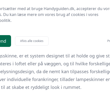
art
ativer
til lampeskinner, så du kan overveje alle muli
ortsætter med at bruge Handyguiden.dk, accepterer du vor
s. Du kan læse mere om vores brug af cookies i vores
skutere hvilke løsninger, der passer bedst til forskel
politik.
n, så du står stærkt rustet til at vælge og implemen
splads med den rette beslutning.' En dybere forståelse a
ng!
end
Afvis alle cookies
Pr
kinne, er et system designet til at holde og give st
teres i loftet eller på væggen, og til hvilke forskell
 i belysningsdesign, da de nemt kan tilpasses forskell
er individuelle forankringer, tillader lampeskinner en
il at skabe et ryddeligt look i rummet.