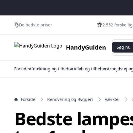
e menu
👌
🏆
De bedste priser
2.552 forskelli
Søg nu
HandyGuiden
Søg nu
Forside
Afdækning og tilbehør
Afløb og tilbehør
Arbejdstøj o
Forside
Renovering og Byggeri
Værktøj
Bedste lampes