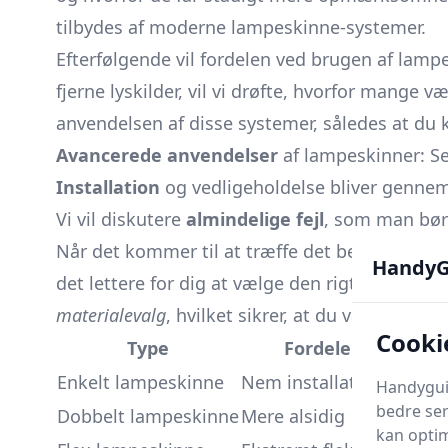
tilbydes af moderne lampeskinne-systemer.
Efterfølgende vil fordelen ved brugen af lampes
fjerne lyskilder, vil vi drøfte, hvorfor mange 
anvendelsen af disse systemer, således at du 
Avancerede anvendelser
af lampeskinner: Se
Installation
og vedligeholdelse bliver gennem
Vi vil diskutere
almindelige fejl
, som man bør
Når det kommer til at træffe det bedste køb, 
HandyG
det lettere for dig at vælge den rigtige løsni
materialevalg
, hvilket sikrer, at du vælger et
Cooki
Type
Fordele
Enkelt lampeskinne
Nem installation
Begræn
Handyguid
bedre ser
Dobbelt lampeskinne
Mere alsidig
Kompl
kan optim