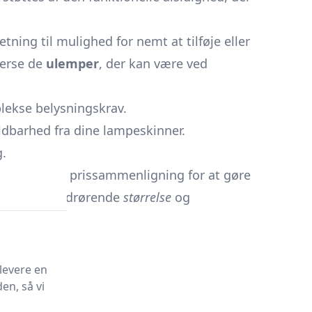
tning til mulighed for nemt at tilføje eller
overse de
ulemper
, der kan være ved
lekse belysningskrav.
ldbarhed fra dine lampeskinner.
g.
ræsentere en prissammenligning for at gøre
ervejelser vedrørende
størrelse
og
stil.
levere en
en, så vi