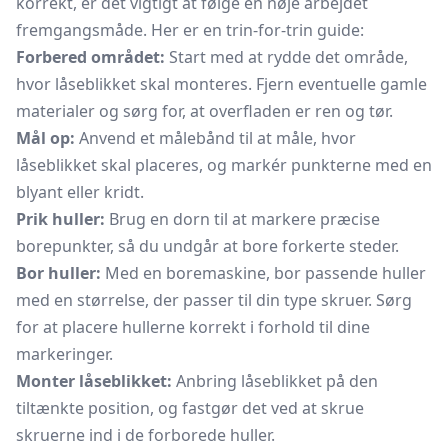
korrekt, er det vigtigt at følge en nøje arbejdet
fremgangsmåde. Her er en trin-for-trin guide:
Forbered området:
Start med at rydde det område,
hvor låseblikket skal monteres. Fjern eventuelle gamle
materialer og sørg for, at overfladen er ren og tør.
Mål op:
Anvend et målebånd til at måle, hvor
låseblikket skal placeres, og markér punkterne med en
blyant eller kridt.
Prik huller:
Brug en dorn til at markere præcise
borepunkter, så du undgår at bore forkerte steder.
Bor huller:
Med en boremaskine, bor passende huller
med en størrelse, der passer til din type skruer. Sørg
for at placere hullerne korrekt i forhold til dine
markeringer.
Monter låseblikket:
Anbring låseblikket på den
tiltænkte position, og fastgør det ved at skrue
skruerne ind i de forborede huller.