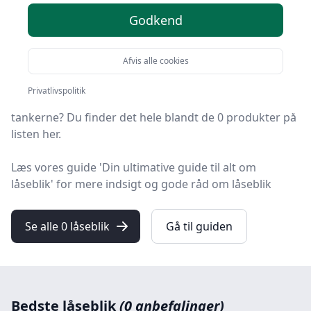
Godkend
Du er landet på HandyGuiden, hvor du finder de
bedste låseblik. Vi har udvalgt 0 produkter til dig!
Afvis alle cookies
Leder du efter et godt låseblik tilbud? Vil du have
Privatlivspolitik
gratis fragt? Eller har du allerede en bestemt model i
tankerne? Du finder det hele blandt de 0 produkter på
listen her.
Læs vores guide 'Din ultimative guide til alt om
låseblik' for mere indsigt og gode råd om låseblik
Se alle 0 låseblik
Gå til guiden
Bedste låseblik
(0 anbefalinger)