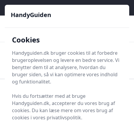
HandyGuiden - Din genvej til gør-det-selv og håndværkere
e menu
HandyGuiden
👌
🏆
De bedste priser
2.552 forskellige produkttyper
🛍️
🎖️
⭐⭐⭐⭐⭐
Tryg shopping
Mange kategorier
Cookies
HandyGuiden
Handyguiden.dk bruger cookies til at forbedre
Men
brugeroplevelsen og levere en bedre service. Vi
Søg nu
Søg nu
benytter dem til at analysere, hvordan du
bruger siden, så vi kan optimere vores indhold
og funktionalitet.
Forside
Renovering og Byggeri
Værktøj
Hvis du fortsætter med at bruge
Diverse værktøj
Værktøjsdele og tilbehør
Handyguiden.dk, accepterer du vores brug af
Beslag, hængsler og tilbehør
Låseblik
cookies. Du kan læse mere om vores brug af
Bedste låseblik - 0
cookies i vores privatlivspolitik.
anbefalinger