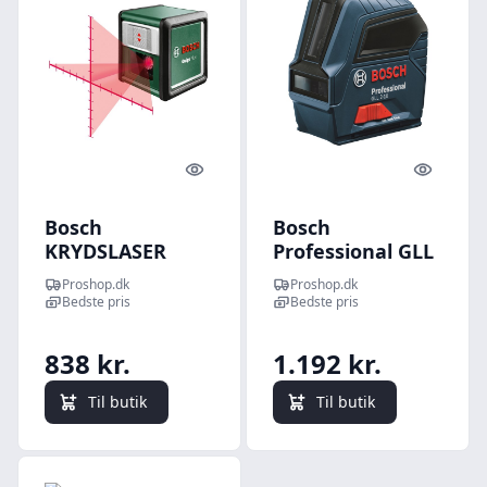
Quick look
Quick l
Bosch
Bosch
KRYDSLASER
Professional GLL
QUIGO PLUS
2-10
Proshop.dk
Proshop.dk
Bedste pris
Bedste pris
838 kr.
1.192 kr.
Til butik
Til butik