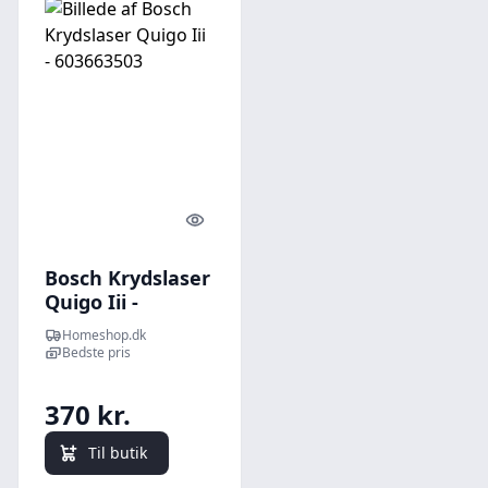
Quick look
Bosch Krydslaser
Quigo Iii -
603663503
Homeshop.dk
Bedste pris
370 kr.
Til butik