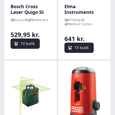
Bosch Cross
Elma
Laser Quigo Iii
Instruments
Carton E
Elma Laser x2,
Gucca.dk
Bedste pris
Proshop.dk
grøn krydslaser
Bedst af 2 priser
for ekstra
529,95 kr.
synlighed
641 kr.
Til butik
Til butik