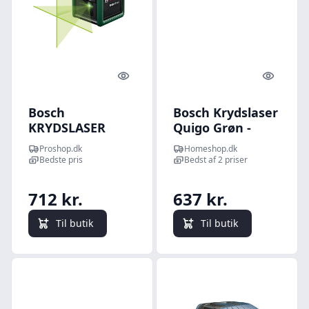
Quick look
Quick l
Bosch
Bosch Krydslaser
KRYDSLASER
Quigo Grøn -
QUIGO GRØN
0603663C02
Proshop.dk
Homeshop.dk
Bedste pris
Bedst af 2 priser
712 kr.
637 kr.
Til butik
Til butik