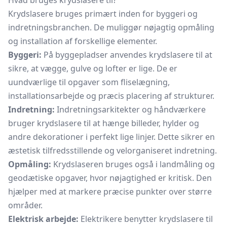
Hvad bruges krydslasere til?
Krydslasere bruges primært inden for byggeri og
indretningsbranchen. De muliggør nøjagtig opmåling
og installation af forskellige elementer.
Byggeri:
På byggepladser anvendes krydslasere til at
sikre, at vægge, gulve og lofter er lige. De er
uundværlige til opgaver som fliselægning,
installationsarbejde og præcis placering af strukturer.
Indretning:
Indretningsarkitekter og håndværkere
bruger krydslasere til at hænge billeder, hylder og
andre dekorationer i perfekt lige linjer. Dette sikrer en
æstetisk tilfredsstillende og velorganiseret indretning.
Opmåling:
Krydslaseren bruges også i landmåling og
geodætiske opgaver, hvor nøjagtighed er kritisk. Den
hjælper med at markere præcise punkter over større
områder.
Elektrisk arbejde:
Elektrikere benytter krydslasere til