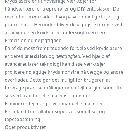
Krydslasere er uundværlige værktøjer for
håndværkere, entreprenører og DIY-entusiaster. De
revolutionerer måden, hvorpå vi opnår lige linjer og
præcise mål. Herunder bliver de vigtigste fordele ved
at anvende en krydslaser undersøgt nærmere.
Præcision og nøjagtighed
En af de mest fremtrædende fordele ved krydslasere
er deres
præcision
og
nøjagtighed
. Ved hjælp af
avanceret laser teknologi kan disse værktøjer
projicere nøjagtige krydsmønstre på vægge og andre
overflader. Dette gør det muligt for brugeren at
foretage præcise målinger uden fejlmargin, som ofte
ses ved traditionelle måleinstrumenter.
Eliminerer fejlmargin ved manuelle målinger.
Perfekte til installationsopgaver som flise- og
tapetopsætning.
Øget produktivitet