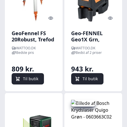
Quick look
Quick l
GeoFennel FS
Geo-FENNEL
20Robust, Trefod
Geo1X Grn,
stativ, anlaser,
selvnivellerende
WATTOO.DK
WATTOO.DK
105-165 cm, med
krydslaser
Bedste pris
Bedst af 2 priser
skulderstrop
809 kr.
943 kr.
Til butik
Til butik
Spar -135 kr.