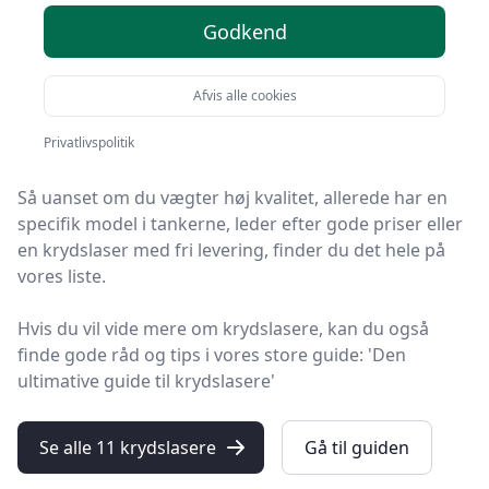
2025
Godkend
Leder du efter de bedste krydslasere? På
Afvis alle cookies
HandyGuiden har vi udvalgt 11 produkter, så du let kan
finde din favorit.
Privatlivspolitik
Så uanset om du vægter høj kvalitet, allerede har en
specifik model i tankerne, leder efter gode priser eller
en krydslaser med fri levering, finder du det hele på
vores liste.
Hvis du vil vide mere om krydslasere, kan du også
finde gode råd og tips i vores store guide: 'Den
ultimative guide til krydslasere'
Se alle 11 krydslasere
Gå til guiden