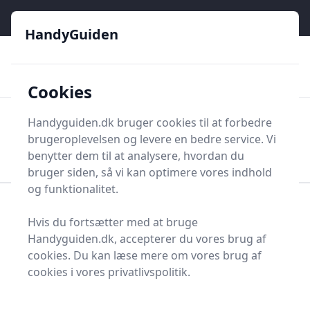
HandyGuiden - Din genvej til gør-det-selv og håndværkere
e menu
HandyGuiden
👌
🏆
De bedste priser
2.552 forskellige produkttyper
🛍️
🎖️
⭐⭐⭐⭐⭐
Tryg shopping
Mange kategorier
Cookies
HandyGuiden
Handyguiden.dk bruger cookies til at forbedre
Men
brugeroplevelsen og levere en bedre service. Vi
Søg nu
Søg nu
benytter dem til at analysere, hvordan du
bruger siden, så vi kan optimere vores indhold
og funktionalitet.
Forside
Renovering og Byggeri
Værktøj
Hvis du fortsætter med at bruge
Diverse værktøj
Diverse værktøj og tilbehør
Handyguiden.dk, accepterer du vores brug af
Krydslaser
cookies. Du kan læse mere om vores brug af
Topliste over de 11
cookies i vores privatlivspolitik.
bedste krydslasere i