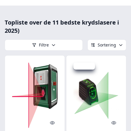
Topliste over de 11 bedste krydslasere i
2025)
Filtre
Sortering
Spar 16 kr.
Quick look
Quick l