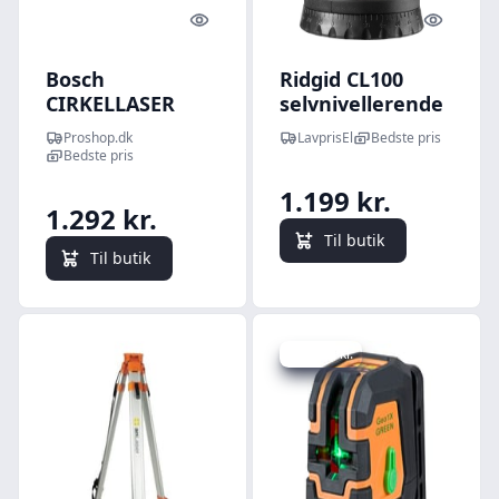
Quick look
Quick l
Bosch
Ridgid CL100
CIRKELLASER
selvnivellerende
ADVANCEDLEVEL
krydslaser med
Proshop.dk
LavprisEl
Bedste pris
360 BASIC
stativ
Bedste pris
1.199 kr.
1.292 kr.
Til butik
Til butik
Spar 35 kr.