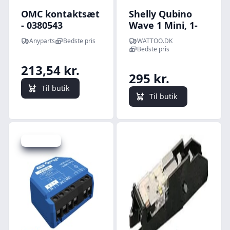
OMC kontaktsæt
Shelly Qubino
- 0380543
Wave 1 Mini, 1-
kanals rel, 8A
Anyparts
Bedste pris
WATTOO.DK
Bedste pris
213,54 kr.
295 kr.
Til butik
Til butik
Spar -23 kr.