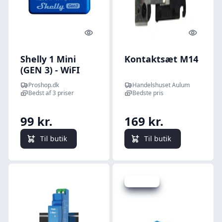
Quick look
Quick l
Shelly 1 Mini
Kontaktsæt M14
(GEN 3) - WiFI
relæ med
Proshop.dk
Handelshuset Aulum
potentialfrit
Bedst af 3 priser
Bedste pris
kontaktsæt
(230VAC)
99 kr.
169 kr.
Til butik
Til butik
Spar -8 kr.