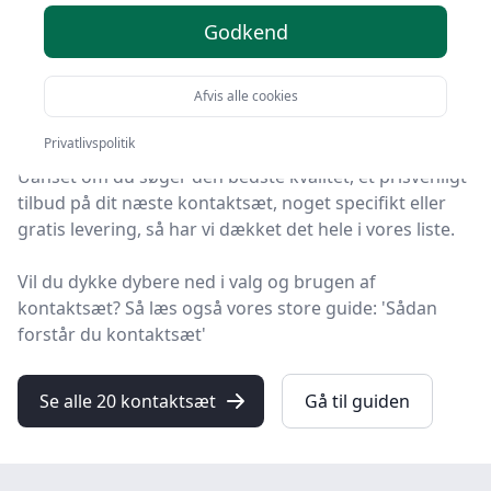
her
Godkend
Velkommen til HandyGuiden – her finder du de bedste
kontaktsæt på markedet. Vi har nøje udvalgt 20
Afvis alle cookies
produkter, så du er sikret kvalitet.
Privatlivspolitik
Uanset om du søger den bedste kvalitet, et prisvenligt
tilbud på dit næste kontaktsæt, noget specifikt eller
gratis levering, så har vi dækket det hele i vores liste.
Vil du dykke dybere ned i valg og brugen af
kontaktsæt? Så læs også vores store guide: 'Sådan
forstår du kontaktsæt'
Se alle 20 kontaktsæt
Gå til guiden