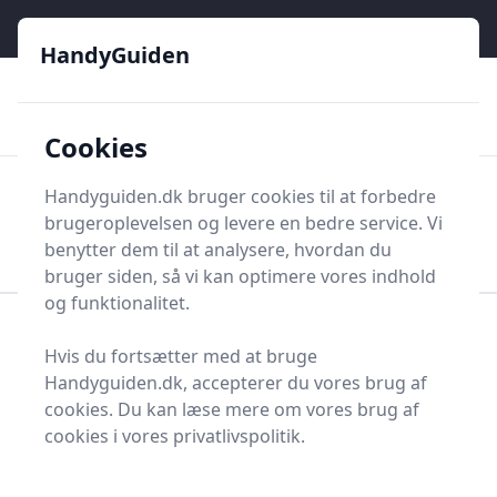
HandyGuiden - Din genvej til gør-det-selv og håndværkere
e menu
HandyGuiden
👌
🏆
De bedste priser
2.552 forskellige produkttyper
🛍️
🎖️
⭐⭐⭐⭐⭐
Tryg shopping
Mange kategorier
Cookies
HandyGuiden
Handyguiden.dk bruger cookies til at forbedre
Men
brugeroplevelsen og levere en bedre service. Vi
Søg nu
Søg nu
benytter dem til at analysere, hvordan du
bruger siden, så vi kan optimere vores indhold
og funktionalitet.
Forside
Renovering og Byggeri
Værktøj
Hvis du fortsætter med at bruge
Diverse værktøj
Kontaktsæt
Handyguiden.dk, accepterer du vores brug af
Bedste kontaktsæt i
cookies. Du kan læse mere om vores brug af
cookies i vores privatlivspolitik.
2025 - se de 20 bedste