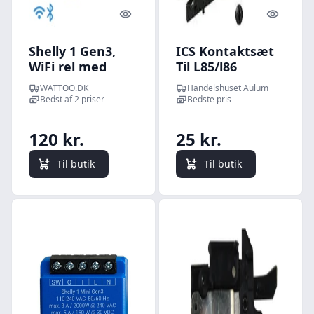
Quick look
Quick l
Shelly 1 Gen3,
ICS Kontaktsæt
WiFi rel med
Til L85/l86
potentialfrit
WATTOO.DK
Handelshuset Aulum
kontaktst, 16A
Bedst af 2 priser
Bedste pris
120 kr.
25 kr.
Til butik
Til butik