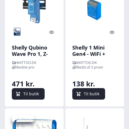
Quick look
Quick l
Shelly Qubino
Shelly 1 Mini
Wave Pro 1, Z-
Gen4 - WiFi +
Wave smart rel,
Zigbee rel,
WATTOO.DK
WATTOO.DK
16A,
potentialfrit
Bedste pris
Bedst af 3 priser
tavlemontering
kontaktst
(230VAC)
471 kr.
138 kr.
Til butik
Til butik
Spar -90 kr.