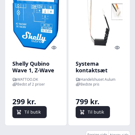
Quick look
Quick l
Shelly Qubino
Systema
Wave 1, Z-Wave
kontaktsæt
16A rel
Device 4 til PTW
WATTOO.DK
Handelshuset Aulum
Bedst af 2 priser
Bedste pris
299 kr.
799 kr.
Til butik
Til butik
Forrige side