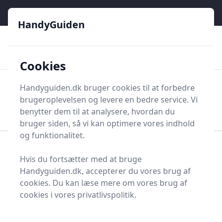
HandyGuiden - Din genvej til gør-det-selv og håndværkere
e menu
HandyGuiden
👌
🏆
De bedste priser
2.552 forskellige produkttyper
🛍️
🎖️
⭐⭐⭐⭐⭐
Tryg shopping
Mange kategorier
Cookies
HandyGuiden
Handyguiden.dk bruger cookies til at forbedre
Men
brugeroplevelsen og levere en bedre service. Vi
Søg nu
Søg nu
benytter dem til at analysere, hvordan du
bruger siden, så vi kan optimere vores indhold
og funktionalitet.
Forside
Renovering og Byggeri
Stolper og tilbehør
Hvis du fortsætter med at bruge
Komposithegn
Handyguiden.dk, accepterer du vores brug af
Komposithegn - 282 på
cookies. Du kan læse mere om vores brug af
cookies i vores privatlivspolitik.
lager