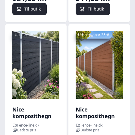
165cm
Til butik
Til butik
Udsalg - spar 10 %
Udsalg - spar 35 %
Quick look
Quick l
Nice
Nice
komposithegn
komposithegn
med
med
Fence-line.dk
Fence-line.dk
galvaniserede
galvaniserede
Bedste pris
Bedste pris