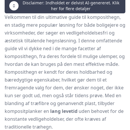
Disclaimer: Indholdet er delvist AI-genereret. Klik
her for flere detaljer
Velkommen til din ultimative guide til komposithegn,
en stadig mere populær løsning for både boligejere og
virksomheder, der søger en vedligeholdelsesfri og
æstetisk tiltalende hegnsløsning. I denne omfattende
guide vil vi dykke ned i de mange facetter af
komposithegn, fra deres fordele til mulige ulemper, og
hvordan de kan bruges på den mest effektive måde.
Komposithegn er kendt for deres holdbarhed og
bæredygtige egenskaber, hvilket gør dem til et
fremragende valg for dem, der ønsker noget, der ikke
kun ser godt ud, men også står tidens prøve. Med en
blanding af træfibre og genanvendt plast, tilbyder
kompositplanker en
lang levetid
uden behovet for de
konstante vedligeholdelser, der ofte kræves af
traditionelle træhegn.