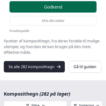
Godkend
Velkommen til din ultimative guide til komposithegn,
en stadig mere populær løsning for både boligejere og
virksomheder, der søger en vedligeholdelsesfri og
Afvis alle cookies
æstetisk tiltalende hegnsløsning.
Privatlivspolitik
I denne omfattende guide vil vi dykke ned i de mange
facetter af komposithegn, fra deres fordele til mulige
ulemper, og hvordan de kan bruges på den mest
effektive måde.
Se alle 282 komposithegn
Gå til guiden
Komposithegn
(282 på lager)
Filtre
Sortering