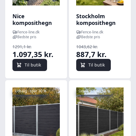
Quick look
Quick l
Nice
Stockholm
komposithegn
komposithegn
med
med
Fence-line.dk
Fence-line.dk
galvaniserede
stålbundplade og
Bedste pris
Bedste pris
stålstolper -
galvaniserede
1291,1 kr.
1043,62 kr.
Guldklasse Mørk
stålstolper -
1.097,35 kr.
887,7 kr.
antracit (sort)
Sølvklasse Mørk
210cm
antracit (sort)
Til butik
Til butik
153cm
Udsalg - spar 30 %
Udsalg - spar 10 %