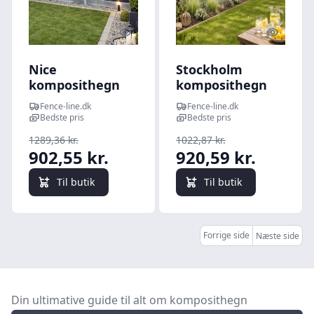
Quick look
Quick l
Nice
Stockholm
komposithegn
komposithegn
med
med
Fence-line.dk
Fence-line.dk
stålbundplade og
stålbundplade og
Bedste pris
Bedste pris
galvaniserede
galvaniserede
1289,36 kr.
1022,87 kr.
stålstolper -
stålstolper -
902,55 kr.
920,59 kr.
Guldklasse Mørk
Sølvklasse Mørk
antracit (sort)
antracit (sort)
Til butik
Til butik
193cm
181cm
Forrige side
Næste side
Din ultimative guide til alt om komposithegn