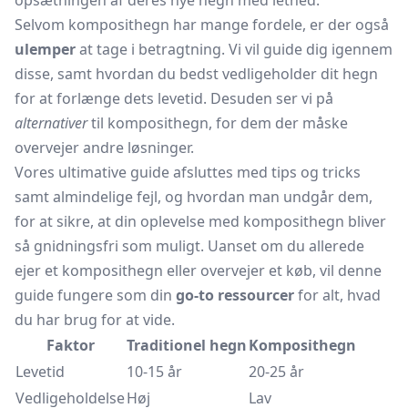
opsætningen af deres nye hegn med lethed.
Selvom komposithegn har mange fordele, er der også
ulemper
at tage i betragtning. Vi vil guide dig igennem
disse, samt hvordan du bedst vedligeholder dit hegn
for at forlænge dets levetid. Desuden ser vi på
alternativer
til komposithegn, for dem der måske
overvejer andre løsninger.
Vores ultimative guide afsluttes med tips og tricks
samt almindelige fejl, og hvordan man undgår dem,
for at sikre, at din oplevelse med komposithegn bliver
så gnidningsfri som muligt. Uanset om du allerede
ejer et komposithegn eller overvejer et køb, vil denne
guide fungere som din
go-to ressourcer
for alt, hvad
du har brug for at vide.
Faktor
Traditionel hegn
Komposithegn
Levetid
10-15 år
20-25 år
Vedligeholdelse
Høj
Lav