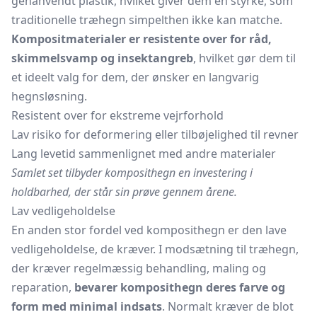
genanvendt plastik, hvilket giver dem en styrke, som
traditionelle træhegn simpelthen ikke kan matche.
Kompositmaterialer er resistente over for råd,
skimmelsvamp og insektangreb
, hvilket gør dem til
et ideelt valg for dem, der ønsker en langvarig
hegnsløsning.
Resistent over for ekstreme vejrforhold
Lav risiko for deformering eller tilbøjelighed til revner
Lang levetid sammenlignet med andre materialer
Samlet set tilbyder komposithegn en investering i
holdbarhed, der står sin prøve gennem årene.
Lav vedligeholdelse
En anden stor fordel ved komposithegn er den lave
vedligeholdelse, de kræver. I modsætning til træhegn,
der kræver regelmæssig behandling, maling og
reparation,
bevarer komposithegn deres farve og
form med minimal indsats
. Normalt kræver de blot