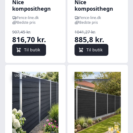
Nice
Nice
komposithegn
komposithegn
med
med
Fence-line.dk
Fence-line.dk
stålbundplade og
galvaniserede
Bedste pris
Bedste pris
galvaniserede
stålstolper -
907,45 kr.
1041,27 kr.
stålstolper -
Guldklasse Mørk
816,70 kr.
885,8 kr.
Guldklasse Mørk
antracit (sort)
antracit (sort)
165cm
Til butik
Til butik
178cm
Udsalg - spar 15 %
Udsalg - spar 15 %