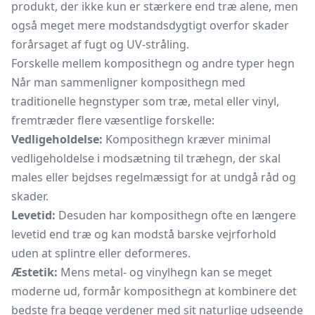
produkt, der ikke kun er stærkere end træ alene, men
også meget mere modstandsdygtigt overfor skader
forårsaget af fugt og UV-stråling.
Forskelle mellem komposithegn og andre typer hegn
Når man sammenligner komposithegn med
traditionelle hegnstyper som træ, metal eller vinyl,
fremtræder flere væsentlige forskelle:
Vedligeholdelse:
Komposithegn kræver minimal
vedligeholdelse i modsætning til træhegn, der skal
males eller bejdses regelmæssigt for at undgå råd og
skader.
Levetid:
Desuden har komposithegn ofte en længere
levetid end træ og kan modstå barske vejrforhold
uden at splintre eller deformeres.
Æstetik:
Mens metal- og vinylhegn kan se meget
moderne ud, formår komposithegn at kombinere det
bedste fra begge verdener med sit naturlige udseende