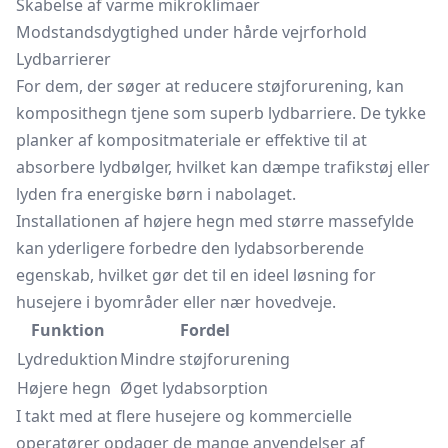
Skabelse af varme mikroklimaer
Modstandsdygtighed under hårde vejrforhold
Lydbarrierer
For dem, der søger at reducere støjforurening, kan
komposithegn tjene som superb lydbarriere. De tykke
planker af kompositmateriale er effektive til at
absorbere lydbølger, hvilket kan dæmpe trafikstøj eller
lyden fra energiske børn i nabolaget.
Installationen af højere hegn med større massefylde
kan yderligere forbedre den lydabsorberende
egenskab, hvilket gør det til en ideel løsning for
husejere i byområder eller nær hovedveje.
Funktion
Fordel
Lydreduktion
Mindre støjforurening
Højere hegn
Øget lydabsorption
I takt med at flere husejere og kommercielle
operatører opdager de mange anvendelser af