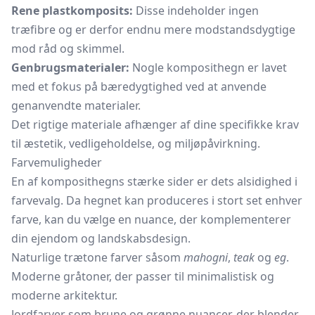
Rene plastkomposits:
Disse indeholder ingen
træfibre og er derfor endnu mere modstandsdygtige
mod råd og skimmel.
Genbrugsmaterialer:
Nogle komposithegn er lavet
med et fokus på bæredygtighed ved at anvende
genanvendte materialer.
Det rigtige materiale afhænger af dine specifikke krav
til æstetik, vedligeholdelse, og miljøpåvirkning.
Farvemuligheder
En af komposithegns stærke sider er dets alsidighed i
farvevalg. Da hegnet kan produceres i stort set enhver
farve, kan du vælge en nuance, der komplementerer
din ejendom og landskabsdesign.
Naturlige trætone farver såsom
mahogni
,
teak
og
eg
.
Moderne gråtoner, der passer til minimalistisk og
moderne arkitektur.
Jordfarver som brune og grønne nuancer, der blender