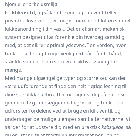
hjem eller arbejdsmiljø.
En
klikventil
, også kendt som pop-up ventil eller
push-to-close ventil, er meget mere end blot en simpel
lukkeanordning i din vask. Det er et smart mekanisk
system designet til at forenkle din hverdag samtidig
med, at det sikrer optimal ydeevne. I en verden, hvor
funktionalitet og brugervenlighed går hånd i hånd,
står klikventiler frem som en praktisk løsning for
mange.
Med mange tilgængelige typer og størrelser, kan det
være udfordrende at finde den helt rigtige løsning til
dine specifikke behov. Derfor tager vi dig på en rejse
gennem de grundlæggende begreber og funktioner,
udforsker fordelene ved at bruge en klik-ventil, og
undersøger de mulige ulemper samt alternativerne. Vi
sørger for at udstyre dig med en praktisk
købsguide
, så
du er i stand til at træffe en informeret beslutning.