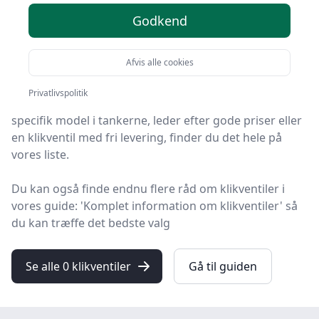
Godkend
På HandyGuiden finder du markedets bedste
klikventiler. Vi har udvalgt 0 produkter, så du nemt kan
Afvis alle cookies
finde det rigtige.
Privatlivspolitik
Så uanset om du vægter høj kvalitet, allerede har en
specifik model i tankerne, leder efter gode priser eller
en klikventil med fri levering, finder du det hele på
vores liste.
Du kan også finde endnu flere råd om klikventiler i
vores guide: 'Komplet information om klikventiler' så
du kan træffe det bedste valg
Se alle 0 klikventiler
Gå til guiden