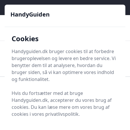
HandyGuiden - Din genvej til gør-det-selv og håndværkere
e menu
HandyGuiden
👌
🏆
De bedste priser
2.552 forskellige produkttyper
🛍️
🎖️
⭐⭐⭐⭐⭐
Tryg shopping
Mange kategorier
Cookies
HandyGuiden
Handyguiden.dk bruger cookies til at forbedre
Men
brugeroplevelsen og levere en bedre service. Vi
Søg nu
Søg nu
benytter dem til at analysere, hvordan du
bruger siden, så vi kan optimere vores indhold
og funktionalitet.
Forside
Renovering og Byggeri
Værktøj
Hvis du fortsætter med at bruge
Diverse værktøj
Værktøjsdele og tilbehør
Handyguiden.dk, accepterer du vores brug af
Ventiler og tilbehør
Klikventil
cookies. Du kan læse mere om vores brug af
Bedste klikventiler - 0
cookies i vores privatlivspolitik.
anbefalinger