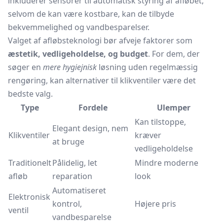
inkluderer sensorer til automatisk styring af afløbet,
selvom de kan være kostbare, kan de tilbyde
bekvemmelighed og vandbesparelser.
Valget af afløbsteknologi bør afveje faktorer som
æstetik, vedligeholdelse, og budget
. For dem, der
søger en
mere hygiejnisk
løsning uden regelmæssig
rengøring, kan alternativer til klikventiler være det
bedste valg.
Type
Fordele
Ulemper
Kan tilstoppe,
Elegant design, nem
Klikventiler
kræver
at bruge
vedligeholdelse
Traditionelt
Pålidelig, let
Mindre moderne
afløb
reparation
look
Automatiseret
Elektronisk
kontrol,
Højere pris
ventil
vandbesparelse