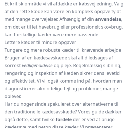
Et kritisk område vi vil afdække er købsvejledning. Valg
af den rette kæde kan være en kompleks opgave fyldt
med mange overvejelser. Afhængig af din
anvendelse
,
om det er til let havebrug eller professionelt skovbrug,
kan forskellige kæder være mere passende.
Lettere kæder til mindre opgaver
Tungere og mere robuste kæder til krævende arbejde
Brugen af en kædesavskæde skal altid ledsages af
korrekt
vedligeholdelse
og pleje. Regelmæssig slibning,
rengøring og inspektion af kæden sikrer dens levetid
og effektivitet. Vi vil også komme ind på, hvordan man
diagnosticerer almindelige fejl og problemer, mange
oplever.
Har du nogensinde spekuleret over alternativerne til
den traditionelle kædesavskæde? Vores guide dækker
også dette, samt hvilke
fordele
der er ved at bruge
kædesave med netop disse kæder. Vi præsenterer