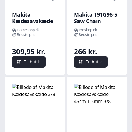
Makita
Makita 191G96-5
Kædesavskæde
Saw Chain
3/8" 38cm 56 1,5 -
Homeshop.dk
Proshop.dk
958099656
Bedste pris
Bedste pris
309,95 kr.
266 kr.
Til butik
Til butik