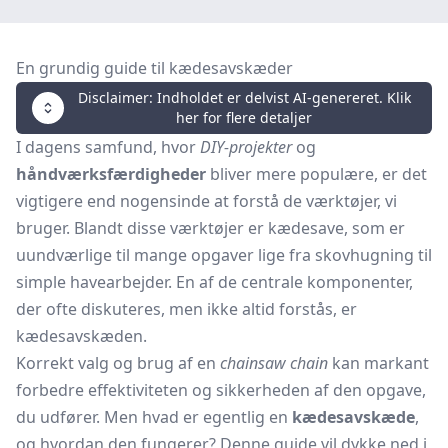
En grundig guide til kædesavskæder
Disclaimer: Indholdet er delvist AI-genereret. Klik
her for flere detaljer
I dagens samfund, hvor
DIY-projekter
og
håndværksfærdigheder
bliver mere populære, er det
vigtigere end nogensinde at forstå de værktøjer, vi
bruger. Blandt disse værktøjer er kædesave, som er
uundværlige til mange opgaver lige fra skovhugning til
simple havearbejder. En af de centrale komponenter,
der ofte diskuteres, men ikke altid forstås, er
kædesavskæden.
Korrekt valg og brug af en
chainsaw chain
kan markant
forbedre effektiviteten og sikkerheden af den opgave,
du udfører. Men hvad er egentlig en
kædesavskæde
,
og hvordan den fungerer? Denne guide vil dykke ned i