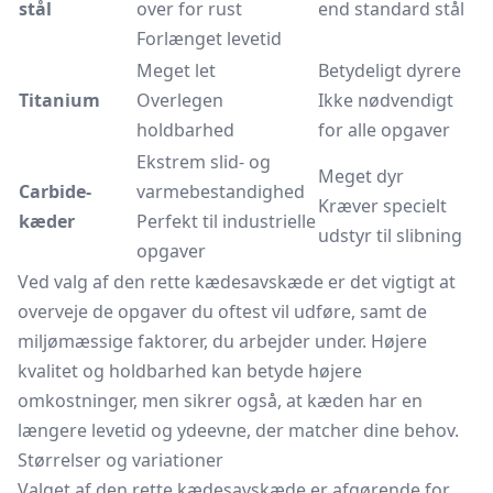
stål
over for rust
end standard stål
Forlænget levetid
Meget let
Betydeligt dyrere
Titanium
Overlegen
Ikke nødvendigt
holdbarhed
for alle opgaver
Ekstrem slid- og
Meget dyr
Carbide-
varmebestandighed
Kræver specielt
kæder
Perfekt til industrielle
udstyr til slibning
opgaver
Ved valg af den rette kædesavskæde er det vigtigt at
overveje de opgaver du oftest vil udføre, samt de
miljømæssige faktorer, du arbejder under. Højere
kvalitet og holdbarhed kan betyde højere
omkostninger, men sikrer også, at kæden har en
længere levetid og ydeevne, der matcher dine behov.
Størrelser og variationer
Valget af den rette kædesavskæde er afgørende for