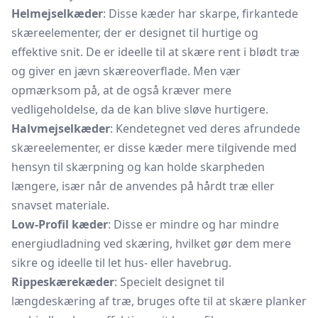
Helmejselkæder
: Disse kæder har skarpe, firkantede
skæreelementer, der er designet til hurtige og
effektive snit. De er ideelle til at skære rent i blødt træ
og giver en jævn skæreoverflade. Men vær
opmærksom på, at de også kræver mere
vedligeholdelse, da de kan blive sløve hurtigere.
Halvmejselkæder
: Kendetegnet ved deres afrundede
skæreelementer, er disse kæder mere tilgivende med
hensyn til skærpning og kan holde skarpheden
længere, især når de anvendes på hårdt træ eller
snavset materiale.
Low-Profil kæder
: Disse er mindre og har mindre
energiudladning ved skæring, hvilket gør dem mere
sikre og ideelle til let hus- eller havebrug.
Rippeskærekæder
: Specielt designet til
længdeskæring af træ, bruges ofte til at skære planker