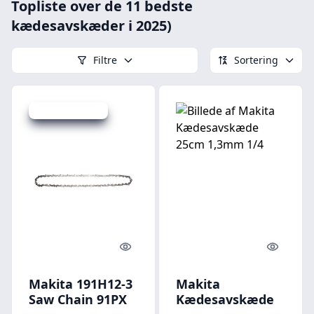
Topliste over de 11 bedste
kædesavskæder i 2025)
Filtre
Sortering
Udsalg - spar 2 %
Quick look
Quick l
Makita 191H12-3
Makita
Saw Chain 91PX
Kædesavskæde