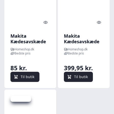
Quick look
Quick l
Makita
Makita
Kædesavskæde
Kædesavskæde
25cm 1,1mm
45cm 1,5mm 3/8"
Homeshop.dk
Homeshop.dk
3,8/40 - 191H00-0
- 528099668
Bedste pris
Bedste pris
85 kr.
399,95 kr.
Til butik
Til butik
Spar 140 kr.