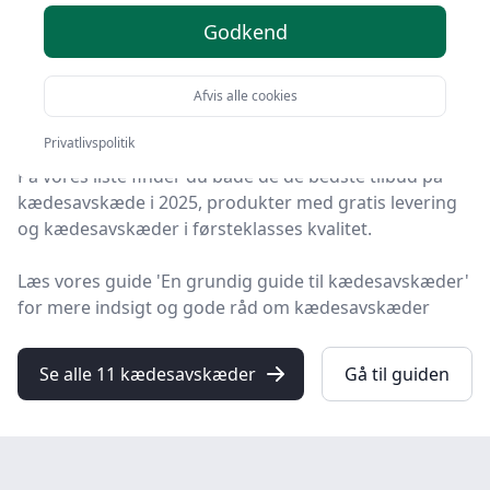
i 2025
Godkend
HandyGuiden er stedet at finde kædesavskæder. Vi har
samlet 11 top-produkter, så du hurtigt kan vælge det
Afvis alle cookies
bedste.
Privatlivspolitik
På vores liste finder du både de de bedste tilbud på
kædesavskæde i 2025, produkter med gratis levering
og kædesavskæder i førsteklasses kvalitet.
Læs vores guide 'En grundig guide til kædesavskæder'
for mere indsigt og gode råd om kædesavskæder
Se alle 11 kædesavskæder
Gå til guiden