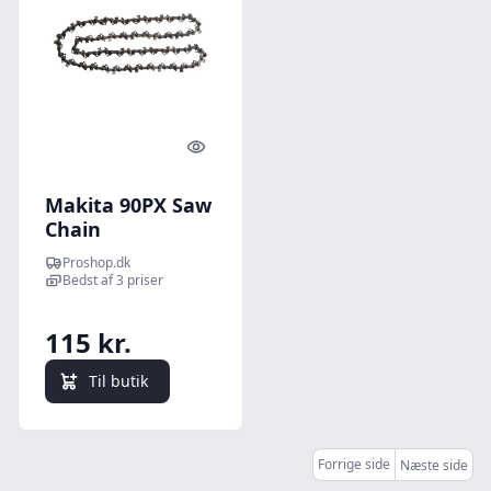
Quick look
Makita 90PX Saw
Chain
Proshop.dk
Bedst af 3 priser
115 kr.
Til butik
Forrige side
Næste side