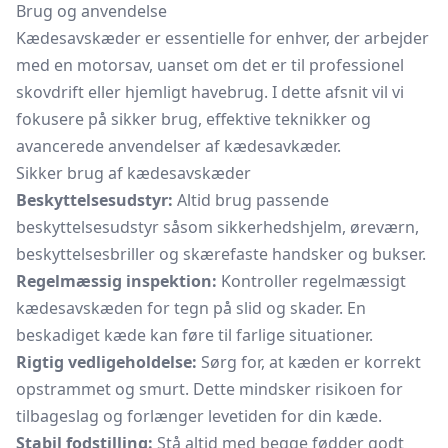
Brug og anvendelse
Kædesavskæder er essentielle for enhver, der arbejder
med en motorsav, uanset om det er til professionel
skovdrift eller hjemligt havebrug. I dette afsnit vil vi
fokusere på sikker brug, effektive teknikker og
avancerede anvendelser af kædesavkæder.
Sikker brug af kædesavskæder
Beskyttelsesudstyr:
Altid brug passende
beskyttelsesudstyr såsom
sikkerhedshjelm,
øreværn,
beskyttelsesbriller og skærefaste handsker og bukser.
Regelmæssig inspektion:
Kontroller regelmæssigt
kædesavskæden for tegn på slid og skader. En
beskadiget kæde kan føre til farlige situationer.
Rigtig vedligeholdelse:
Sørg for, at kæden er korrekt
opstrammet og smurt. Dette mindsker risikoen for
tilbageslag og forlænger levetiden for din kæde.
Stabil fodstilling:
Stå altid med begge fødder godt