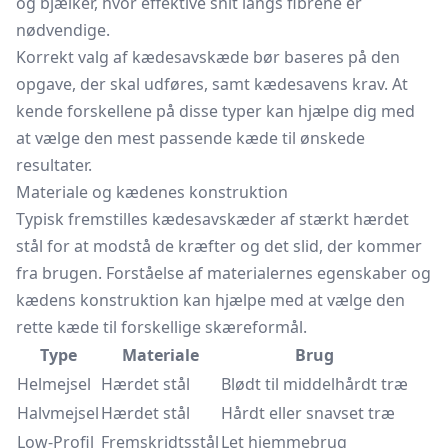
og bjælker, hvor effektive snit langs fibrene er
nødvendige.
Korrekt valg af kædesavskæde bør baseres på den
opgave, der skal udføres, samt kædesavens krav. At
kende forskellene på disse typer kan hjælpe dig med
at vælge den mest passende kæde til ønskede
resultater.
Materiale og kædenes konstruktion
Typisk fremstilles kædesavskæder af stærkt hærdet
stål for at modstå de kræfter og det slid, der kommer
fra brugen. Forståelse af materialernes egenskaber og
kædens konstruktion kan hjælpe med at vælge den
rette kæde til forskellige skæreformål.
Type
Materiale
Brug
Helmejsel
Hærdet stål
Blødt til middelhårdt træ
Halvmejsel
Hærdet stål
Hårdt eller snavset træ
Low-Profil
Fremskridtsstål
Let hjemmebrug