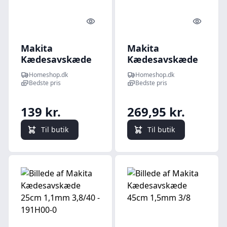
Quick look
Quick l
Makita
Makita
Kædesavskæde
Kædesavskæde
3/8" 30cm 1,1mm
45cm 1,3mm 3/8"
Homeshop.dk
Homeshop.dk
- 191H01-8
- 191H13-1
Bedste pris
Bedste pris
139 kr.
269,95 kr.
Til butik
Til butik