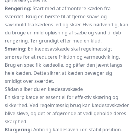
generelle ydeevne.
Rengøring:
Start med at afmontere kæden fra
sværdet. Brug en børste til at fjerne snavs og
savsmuld fra kædens led og skær. Hvis nødvendig, kan
du bruge en mild opløsning af sæbe og vand til dyb
rengøring. Tør grundigt efter med en klud.
Smøring:
En kædesavskæde skal regelmæssigt
smøres for at reducere friktion og varmeudvikling.
Brug en specifik kædeolie, og påfør den jævnt langs
hele kæden. Dette sikrer, at kæden bevæger sig
smidigt over sværdet.
Sådan sliber du en kædesavskæde
En skarp kæde er essentiel for effektiv skæring og
sikkerhed. Ved regelmæssig brug kan kædesavskæder
blive sløve, og det er afgørende at vedligeholde deres
skarphed.
Klargøring:
Anbring kædesaven i en stabil position.