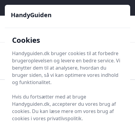
HandyGuiden - Din genvej til gør-det-selv og håndværkere
e menu
HandyGuiden
👌
🏆
De bedste priser
2.552 forskellige produkttyper
🛍️
🎖️
⭐⭐⭐⭐⭐
Tryg shopping
Mange kategorier
Cookies
HandyGuiden
Handyguiden.dk bruger cookies til at forbedre
Men
brugeroplevelsen og levere en bedre service. Vi
Søg nu
Søg nu
benytter dem til at analysere, hvordan du
bruger siden, så vi kan optimere vores indhold
og funktionalitet.
Forside
Renovering og Byggeri
Værktøj
Hvis du fortsætter med at bruge
Håndværktøj
Save og tilbehør
Kædesavskæde
Handyguiden.dk, accepterer du vores brug af
Topliste over de 11
cookies. Du kan læse mere om vores brug af
cookies i vores privatlivspolitik.
bedste kædesavskæder