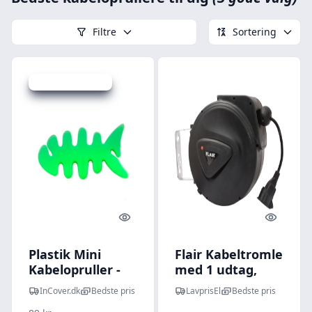
Filtre
Sortering
Udsalg - spar 35 %
Quick look
Quick l
Plastik Mini
Flair Kabeltromle
Kabelopruller -
med 1 udtag,
Fisk - Grøn
Selvoprullende,
InCover.dk
Bedste pris
LavprisEl
Bedste pris
3x1,5 mm², 20