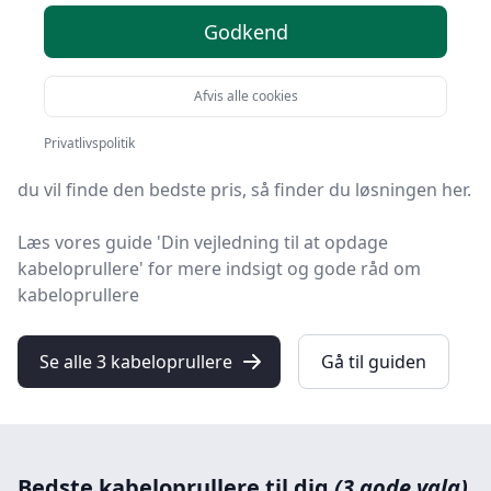
Godkend
Søger du efter de bedste kabeloprullere? På
HandyGuiden har vi udvalgt de 3 mest populære
produkter, så du nemt kan træffe et godt valg.
Afvis alle cookies
Uanset om du prioriterer høj kvalitet uanset prisen,
Privatlivspolitik
om du leder efter en kabelopruller med fri fragt, eller
du vil finde den bedste pris, så finder du løsningen her.
Læs vores guide 'Din vejledning til at opdage
kabeloprullere' for mere indsigt og gode råd om
kabeloprullere
Se alle 3 kabeloprullere
Gå til guiden
Bedste kabeloprullere til dig
(3 gode valg)