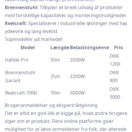
Brennenstuhl
: Tilbyder et bredt udvalg af produkter
med forskellige kapaciteter og monteringsmuligheder.
Reelcraft
: Specialiseret i industrielle løsninger med høj
ydeevne og lang levetid.
Topmodeller på markedet
Model
Længde
Belastningsevne
Pris
DKK
Häfele Pro
50m
3500W
1200
Brennenstuhl
DKK
25m
3200W
Garant
900
DKK
Reelcraft 7000
70m
5000W
3000
Brugeranmeldelser og ekspertrådgivning
Det er altid en god idé at kigge på, hvad andre brugere
siger om et produkt. Flere online platforme giver
mulighed for at læse anmeldelser fra folk, der allerede