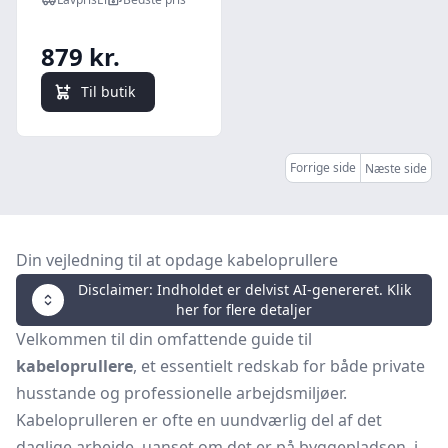
x 1,5 mm², 10
meter, sort
879 kr.
Til butik
Forrige side
Næste side
Din vejledning til at opdage kabeloprullere
Disclaimer: Indholdet er delvist AI-genereret. Klik
her for flere detaljer
Velkommen til din omfattende guide til
kabeloprullere
, et essentielt redskab for både private
husstande og professionelle arbejdsmiljøer.
Kabeloprulleren er ofte en uundværlig del af det
daglige arbejde, uanset om det er på byggepladsen, i