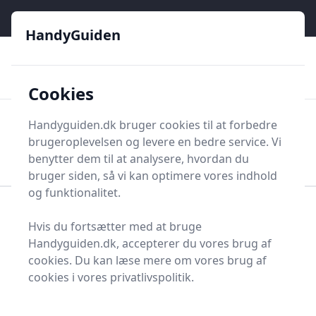
HandyGuiden - Din genvej til gør-det-selv og håndværkere
e menu
HandyGuiden
👌
🏆
De bedste priser
2.552 forskellige produkttyper
🛍️
🎖️
⭐⭐⭐⭐⭐
Tryg shopping
Mange kategorier
Cookies
HandyGuiden
Handyguiden.dk bruger cookies til at forbedre
Men
brugeroplevelsen og levere en bedre service. Vi
Søg nu
Søg nu
benytter dem til at analysere, hvordan du
bruger siden, så vi kan optimere vores indhold
og funktionalitet.
Forside
Renovering og Byggeri
Byggetilbehør
Hvis du fortsætter med at bruge
Kabelopruller
Handyguiden.dk, accepterer du vores brug af
Bedste kabeloprullere
cookies. Du kan læse mere om vores brug af
cookies i vores privatlivspolitik.
til dig - 3 gode valg