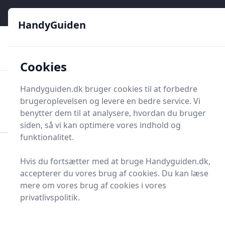
HandyGuiden - Din genvej til gør-det-selv og håndværkere
e menu
HandyGuiden
👌
🏆
De bedste priser
2.552 forskellige produkttyper
🛍️
🎖️
⭐⭐⭐⭐⭐
Tryg shopping
Mange kategorier
Cookies
HandyGuiden
Handyguiden.dk bruger cookies til at forbedre
Men
brugeroplevelsen og levere en bedre service. Vi
Søg nu
Søg nu
benytter dem til at analysere, hvordan du bruger
siden, så vi kan optimere vores indhold og
funktionalitet.
Forside
Renovering og Byggeri
Værktøj
Hvis du fortsætter med at bruge Handyguiden.dk,
Håndværktøj
Skruetrækkere og skruer
Jordskrue
accepterer du vores brug af cookies. Du kan læse
Bedste jordskruer på
mere om vores brug af cookies i vores
privatlivspolitik.
markedet - 0