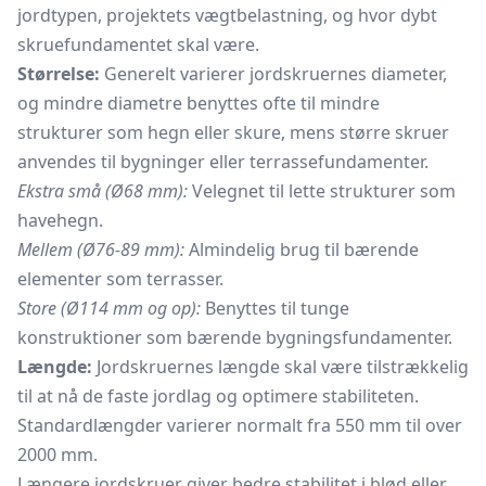
jordtypen, projektets vægtbelastning, og hvor dybt
skruefundamentet skal være.
Størrelse:
Generelt varierer jordskruernes diameter,
og mindre diametre benyttes ofte til mindre
strukturer som hegn eller skure, mens større skruer
anvendes til bygninger eller terrassefundamenter.
Ekstra små (Ø68 mm):
Velegnet til lette strukturer som
havehegn.
Mellem (Ø76-89 mm):
Almindelig brug til bærende
elementer som terrasser.
Store (Ø114 mm og op):
Benyttes til tunge
konstruktioner som bærende bygningsfundamenter.
Længde:
Jordskruernes længde skal være tilstrækkelig
til at nå de faste jordlag og optimere stabiliteten.
Standardlængder varierer normalt fra 550 mm til over
2000 mm.
Længere jordskruer giver bedre stabilitet i blød eller