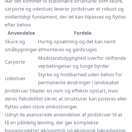
Når det kommer til stationære strukturer som skure,
carporte og udestuer, leverer jordskruer et robust og
midlertidigt fundament, der let kan tilpasses og flyttes
efter behov.
Anvendelse
Fordele
Skure og
Hurtig opsætning og det kan nemt
småbygninger
afmonteres og genbruges
Modstandsdygtighed overfor skiftende
Carporte
vejrbetingelser og tunge byrder
Styrke og holdbarhed uden behov for
Udestuer
permanente ændringer i landskabet
Jordskruer tillader en nem og effektiv opstart, hvor
deres fleksibilitet sikrer, at strukturer kan justeres eller
flyttes uden store omkostninger.
Udnyt de avancerede anvendelser af jordskruer til at
få en pålidelig løsning, der gør komplekse
byggeprojekter økonomisk og økologisk bæredygtige.