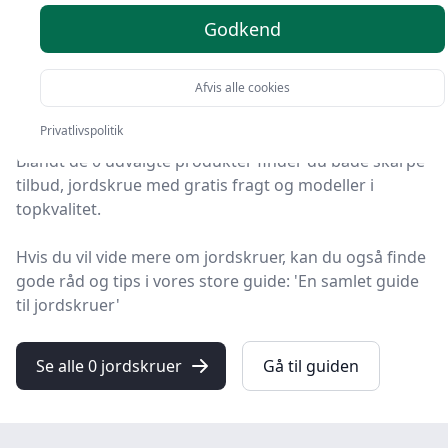
anbefalinger
Godkend
HandyGuiden er stedet at finde jordskruer. Vi har
samlet 0 top-produkter, så du hurtigt kan vælge det
Afvis alle cookies
bedste.
Privatlivspolitik
Blandt de 0 udvalgte produkter finder du både skarpe
tilbud, jordskrue med gratis fragt og modeller i
topkvalitet.
Hvis du vil vide mere om jordskruer, kan du også finde
gode råd og tips i vores store guide: 'En samlet guide
til jordskruer'
Se alle 0 jordskruer
Gå til guiden