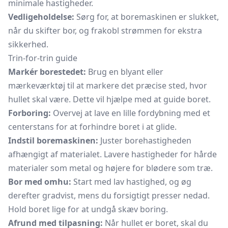
minimale hastigheder.
Vedligeholdelse:
Sørg for, at boremaskinen er slukket,
når du skifter bor, og frakobl strømmen for ekstra
sikkerhed.
Trin-for-trin guide
Markér borestedet:
Brug en blyant eller
mærkeværktøj til at markere det præcise sted, hvor
hullet skal være. Dette vil hjælpe med at guide boret.
Forboring:
Overvej at lave en lille fordybning med et
centerstans for at forhindre boret i at glide.
Indstil boremaskinen:
Juster borehastigheden
afhængigt af materialet. Lavere hastigheder for hårde
materialer som metal og højere for blødere som træ.
Bor med omhu:
Start med lav hastighed, og øg
derefter gradvist, mens du forsigtigt presser nedad.
Hold boret lige for at undgå skæv boring.
Afrund med tilpasning:
Når hullet er boret, skal du