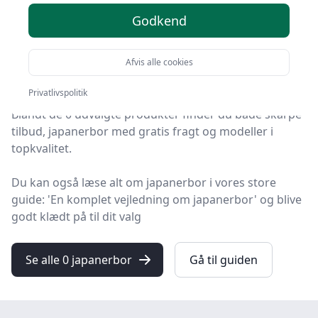
anbefalinger
Godkend
Leder du efter de bedste japanerbor? På HandyGuiden
har vi udvalgt 0 produkter, så du let kan finde din
Afvis alle cookies
favorit.
Privatlivspolitik
Blandt de 0 udvalgte produkter finder du både skarpe
tilbud, japanerbor med gratis fragt og modeller i
topkvalitet.
Du kan også læse alt om japanerbor i vores store
guide: 'En komplet vejledning om japanerbor' og blive
godt klædt på til dit valg
Se alle 0 japanerbor
Gå til guiden