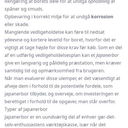
Rengøring af borets dele for at undgå
ophobning
af
spåner og smuds.
Opbevaring i korrekt miljø for at undgå
korrosion
eller skade.
Manglende vedligeholdelse kan føre til nedsat
ydeevne og kortere levetid for boret, hvorfor det er
vigtigt at tage højde for disse krav før køb. Som en del
af en udførlig vedligeholdelsesplan kan et
Japanerbor
give en langvarig og pålidelig præstation, men kræver
samtidig tid og opmærksomhed fra brugeren.
Når man evaluerer disse ulemper, er det væsentligt at
afveje dem i forhold til de potentielle fordele, som
japanerbor tilbyder, og overveje, om investeringen er
berettiget i forhold til de opgaver, man står overfor.
Typer af japanerbor
Japanerbor er en uundværlig del af enhver gør-det-
selv-enthusiastens værktøjskasse, især når det