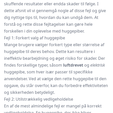
skuffende resultater eller endda skader til følge. I
dette afsnit vil vi gennemgå nogle af disse fejl og give
dig nyttige tips til, hvordan du kan undgå dem. At
forstå og rette disse fejltagelser kan gøre hele
forskellen i din oplevelse med huggepiber.
Fejl 1: Forkert valg af huggepibe
Mange brugere vælger forkert type eller størrelse af
huggepibe til deres behov. Dette kan resultere i
ineffektiv bearbejdning og øget risiko for skader. Der
findes forskellige typer, såsom
luftdrevet
og
elektrisk
huggepibe, som hver især passer til specifikke
anvendelser. Ved at vælge den rette huggepibe til den
opgave, du står overfor, kan du forbedre effektiviteten
og sikkerheden betydeligt.
Fejl 2: Utilstrækkelig vedligeholdelse
En af de mest almindelige fejl er mangel på korrekt
vedligeholdelse. En huggepibe, der ikke bliver