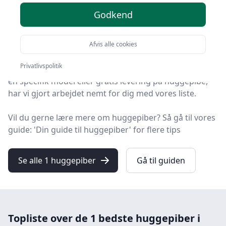
2025
Godkend
Du er landet på HandyGuiden, hvor du finder de
bedste huggepiber. Vi har udvalgt 1 produkter til dig!
Afvis alle cookies
Privatlivspolitik
Hvad enten du leder efter kvalitet, et prisvenligt valg,
en specifik model eller gratis levering på huggepibe,
har vi gjort arbejdet nemt for dig med vores liste.
Vil du gerne lære mere om huggepiber? Så gå til vores
guide: 'Din guide til huggepiber' for flere tips
Se alle 1 huggepiber
Gå til guiden
Topliste over de 1 bedste huggepiber i