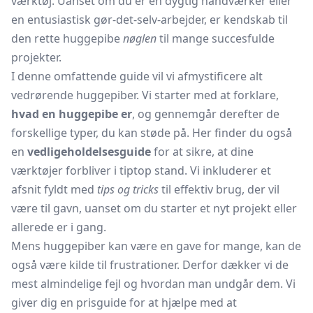
værktøj. Uanset om du er en dygtig håndværker eller
en entusiastisk gør-det-selv-arbejder, er kendskab til
den rette huggepibe
nøglen
til mange succesfulde
projekter.
I denne omfattende guide vil vi afmystificere alt
vedrørende huggepiber. Vi starter med at forklare,
hvad en huggepibe er
, og gennemgår derefter de
forskellige typer, du kan støde på. Her finder du også
en
vedligeholdelsesguide
for at sikre, at dine
værktøjer forbliver i tiptop stand. Vi inkluderer et
afsnit fyldt med
tips og tricks
til effektiv brug, der vil
være til gavn, uanset om du starter et nyt projekt eller
allerede er i gang.
Mens huggepiber kan være en gave for mange, kan de
også være kilde til frustrationer. Derfor dækker vi de
mest almindelige fejl og hvordan man undgår dem. Vi
giver dig en prisguide for at hjælpe med at