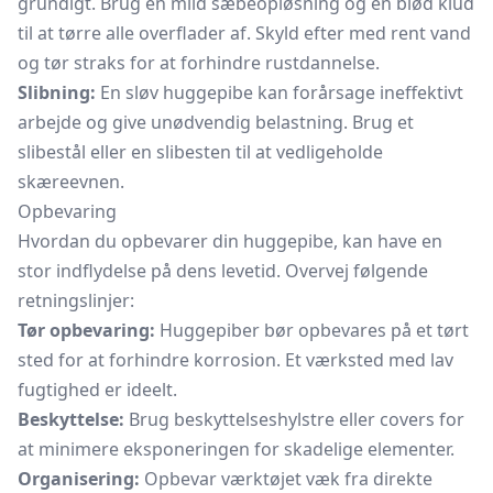
grundigt. Brug en mild sæbeopløsning og en blød klud
til at tørre alle overflader af. Skyld efter med rent vand
og tør straks for at forhindre rustdannelse.
Slibning:
En sløv huggepibe kan forårsage ineffektivt
arbejde og give unødvendig belastning. Brug et
slibestål eller en slibesten til at vedligeholde
skæreevnen.
Opbevaring
Hvordan du opbevarer din huggepibe, kan have en
stor indflydelse på dens levetid. Overvej følgende
retningslinjer:
Tør opbevaring:
Huggepiber bør opbevares på et tørt
sted for at forhindre korrosion. Et værksted med lav
fugtighed er ideelt.
Beskyttelse:
Brug beskyttelseshylstre eller covers for
at minimere eksponeringen for skadelige elementer.
Organisering:
Opbevar værktøjet væk fra direkte