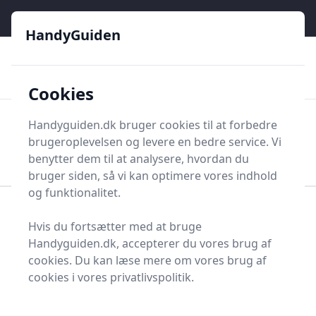
HandyGuiden - Din genvej til gør-det-selv og håndværkere
e menu
HandyGuiden
👌
🏆
De bedste priser
2.552 forskellige produkttyper
🛍️
🎖️
⭐⭐⭐⭐⭐
Tryg shopping
Mange kategorier
Cookies
HandyGuiden
Handyguiden.dk bruger cookies til at forbedre
Men
brugeroplevelsen og levere en bedre service. Vi
Søg nu
Søg nu
benytter dem til at analysere, hvordan du
bruger siden, så vi kan optimere vores indhold
og funktionalitet.
Forside
Renovering og Byggeri
Værktøj
Hvis du fortsætter med at bruge
Håndværktøj
Mejsler
Huggepibe
Handyguiden.dk, accepterer du vores brug af
Topliste over de 1
cookies. Du kan læse mere om vores brug af
cookies i vores privatlivspolitik.
bedste huggepiber i