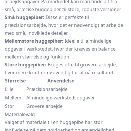
arbejdsopgaver. På markedet kan man finde alt fra
små, præcise huggepiber til store, robuste versioner.
Små huggepiber:
Disse er perfekte til
præcisionsarbejde, hvor det er nødvendigt at arbejde
med små, indviklede detaljer.
Mellemstore huggepiber:
Ideelle til almindelige
opgaver i værkstedet, hvor der kræves en balance
mellem størrelse og funktion.
Store huggepiber:
Bruges ofte til grovere arbejde,
hvor mere kraft er nødvendig for at nå resultatet.
Størrelse
Anvendelse
Lille
Præcisionsarbejde
Mellem
Almindelige værkstedsopgaver
Stor
Grovere arbejde
Materialevalg
Valget af materiale til en huggepibe har stor
indflydelse på dets holdbarhed og anvendelighed.