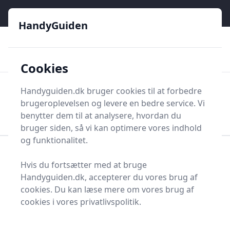
HandyGuiden - Din genvej til gør-det-selv og håndværkere
e menu
HandyGuiden
👌
🏆
De bedste priser
2.552 forskellige produkttyper
🛍️
🎖️
⭐⭐⭐⭐⭐
Tryg shopping
Mange kategorier
Cookies
HandyGuiden
Handyguiden.dk bruger cookies til at forbedre
Men
brugeroplevelsen og levere en bedre service. Vi
Søg nu
Søg nu
benytter dem til at analysere, hvordan du
bruger siden, så vi kan optimere vores indhold
og funktionalitet.
Forside
Renovering og Byggeri
Belægningssten
Hvis du fortsætter med at bruge
Holmegaardsten
Handyguiden.dk, accepterer du vores brug af
Bedste
cookies. Du kan læse mere om vores brug af
cookies i vores privatlivspolitik.
holmegaardstener på