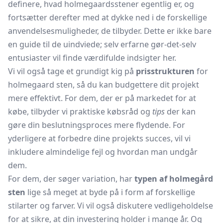
definere, hvad holmegaardsstener egentlig er, og
fortsætter derefter med at dykke ned i de forskellige
anvendelsesmuligheder, de tilbyder. Dette er ikke bare
en guide til de uindviede; selv erfarne gør-det-selv
entusiaster vil finde værdifulde indsigter her.
Vi vil også tage et grundigt kig på
prisstrukturen
for
holmegaard sten, så du kan budgettere dit projekt
mere effektivt. For dem, der er på markedet for at
købe, tilbyder vi praktiske købsråd og
tips
der kan
gøre din beslutningsproces mere flydende. For
yderligere at forbedre dine projekts succes, vil vi
inkludere almindelige fejl og hvordan man undgår
dem.
For dem, der søger variation, har
typen af holmegård
sten
lige så meget at byde på i form af forskellige
stilarter og farver. Vi vil også diskutere vedligeholdelse
for at sikre, at din investering holder i mange år. Og