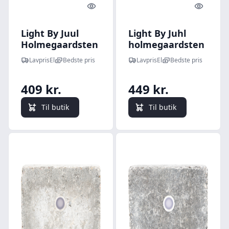
Quick look
Quick l
Light By Juul
Light By Juhl
Holmegaardsten
holmegaardsten
kantblok med
med Cosmos
LavprisEl
Bedste pris
LavprisEl
Bedste pris
Cosmos spot, grå
messing spot,
14x21x5,5 cm,
409 kr.
449 kr.
antracit
Til butik
Til butik