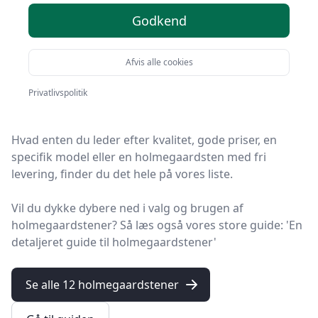
markedet - 12
anbefalinger
Godkend
Afvis alle cookies
HandyGuiden er stedet at finde holmegaardstener. Vi
har samlet 12 top-produkter, så du hurtigt kan vælge
Privatlivspolitik
det bedste.
Hvad enten du leder efter kvalitet, gode priser, en
specifik model eller en holmegaardsten med fri
levering, finder du det hele på vores liste.
Vil du dykke dybere ned i valg og brugen af
holmegaardstener? Så læs også vores store guide: 'En
detaljeret guide til holmegaardstener'
Se alle 12 holmegaardstener