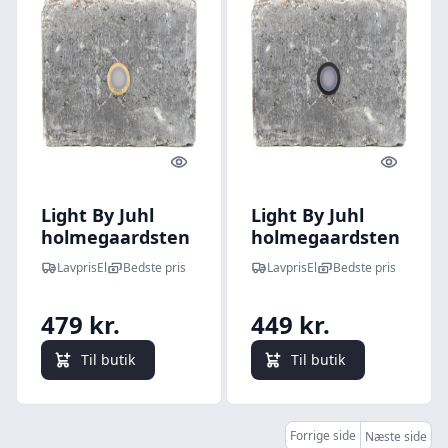
Quick look
Quick l
Light By Juhl
Light By Juhl
holmegaardsten
holmegaardsten
kantblok med
kantblok med
LavprisEl
Bedste pris
LavprisEl
Bedste pris
Cosmos messing
Cosmos sort
spot, 14x21x14
spot, 14x21x14
479 kr.
449 kr.
cm, antracit
cm, antracit
Til butik
Til butik
Forrige side
Næste side