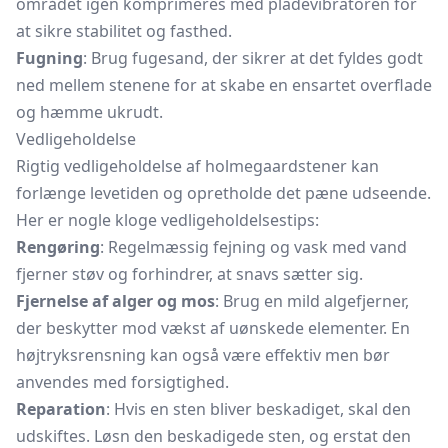
området igen komprimeres med pladevibratoren for
at sikre stabilitet og fasthed.
Fugning
: Brug fugesand, der sikrer at det fyldes godt
ned mellem stenene for at skabe en ensartet overflade
og hæmme ukrudt.
Vedligeholdelse
Rigtig vedligeholdelse af holmegaardstener kan
forlænge levetiden og opretholde det pæne udseende.
Her er nogle kloge vedligeholdelsestips:
Rengøring
: Regelmæssig fejning og vask med vand
fjerner støv og forhindrer, at snavs sætter sig.
Fjernelse af alger og mos
: Brug en mild algefjerner,
der beskytter mod vækst af uønskede elementer. En
højtryksrensning kan også være effektiv men bør
anvendes med forsigtighed.
Reparation
: Hvis en sten bliver beskadiget, skal den
udskiftes. Løsn den beskadigede sten, og erstat den