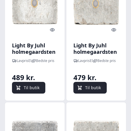
Quick look
Quick l
Light By Juhl
Light By Juhl
holmegaardsten
holmegaardsten
med Cosmos
kantblok med
LavprisEl
Bedste pris
LavprisEl
Bedste pris
messing spot,
Cosmos messing
14x21x5,5 cm,
spot, 14x21x14
489 kr.
479 kr.
grå
cm, grå
Til butik
Til butik