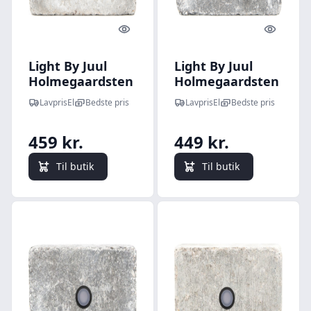
Quick look
Quick l
Light By Juul
Light By Juul
Holmegaardsten
Holmegaardsten
med Cosmos
med Cosmos
LavprisEl
Bedste pris
LavprisEl
Bedste pris
spot, grå
spot, antracit
459 kr.
449 kr.
Til butik
Til butik