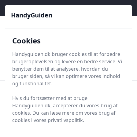
HandyGuiden - Din genvej til gør-det-selv og håndværkere
e menu
HandyGuiden
👌
🏆
De bedste priser
2.552 forskellige produkttyper
🛍️
🎖️
⭐⭐⭐⭐⭐
Tryg shopping
Mange kategorier
Cookies
HandyGuiden
Handyguiden.dk bruger cookies til at forbedre
Men
brugeroplevelsen og levere en bedre service. Vi
Søg nu
Søg nu
benytter dem til at analysere, hvordan du
bruger siden, så vi kan optimere vores indhold
og funktionalitet.
Forside
Renovering og Byggeri
Stiger og tilbehør
Hvis du fortsætter med at bruge
Hemsestige
Handyguiden.dk, accepterer du vores brug af
Bedste hemsestiger
cookies. Du kan læse mere om vores brug af
cookies i vores privatlivspolitik.
2025 - sammenlign 0