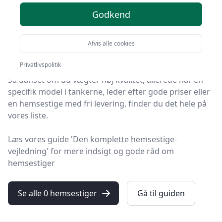
produkter
Godkend
Leder du efter de bedste hemsestiger? På
HandyGuiden har vi udvalgt 0 produkter, så du let kan
Afvis alle cookies
finde din favorit.
Privatlivspolitik
Så uanset om du vægter høj kvalitet, allerede har en
specifik model i tankerne, leder efter gode priser eller
en hemsestige med fri levering, finder du det hele på
vores liste.
Læs vores guide 'Den komplette hemsestige-
vejledning' for mere indsigt og gode råd om
hemsestiger
Se alle 0 hemsestiger
Gå til guiden