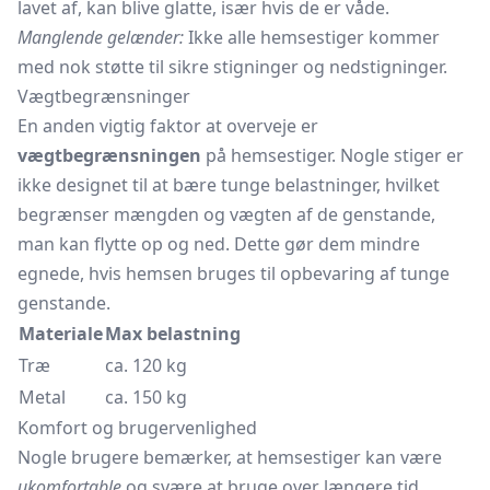
lavet af, kan blive glatte, især hvis de er våde.
Manglende gelænder:
Ikke alle hemsestiger kommer
med nok støtte til sikre stigninger og nedstigninger.
Vægtbegrænsninger
En anden vigtig faktor at overveje er
vægtbegrænsningen
på hemsestiger. Nogle stiger er
ikke designet til at bære tunge belastninger, hvilket
begrænser mængden og vægten af de genstande,
man kan flytte op og ned. Dette gør dem mindre
egnede, hvis hemsen bruges til opbevaring af tunge
genstande.
Materiale
Max belastning
Træ
ca. 120 kg
Metal
ca. 150 kg
Komfort og brugervenlighed
Nogle brugere bemærker, at hemsestiger kan være
ukomfortable
og svære at bruge over længere tid.