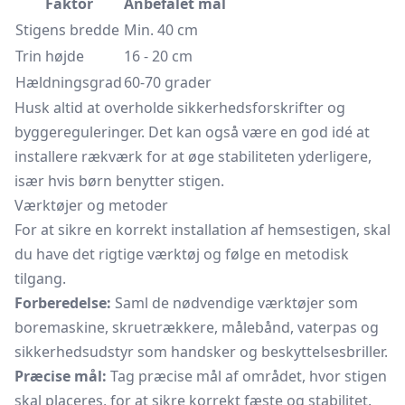
Faktor
Anbefalet mål
Stigens bredde
Min. 40 cm
Trin højde
16 - 20 cm
Hældningsgrad
60-70 grader
Husk altid at overholde sikkerhedsforskrifter og
byggereguleringer. Det kan også være en god idé at
installere rækværk for at øge stabiliteten yderligere,
især hvis børn benytter stigen.
Værktøjer og metoder
For at sikre en korrekt installation af hemsestigen, skal
du have det rigtige værktøj og følge en metodisk
tilgang.
Forberedelse:
Saml de nødvendige værktøjer som
boremaskine, skruetrækkere, målebånd, vaterpas og
sikkerhedsudstyr som handsker og beskyttelsesbriller.
Præcise mål:
Tag præcise mål af området, hvor stigen
skal placeres, for at sikre korrekt fæste og stabilitet.