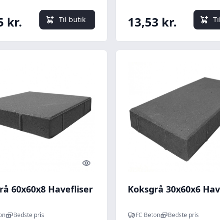
5 kr.
13,53 kr.
Til butik
Ti
Quick look
rå 60x60x8 Havefliser
Koksgrå 30x60x6 Have
on
Bedste pris
FC Beton
Bedste pris