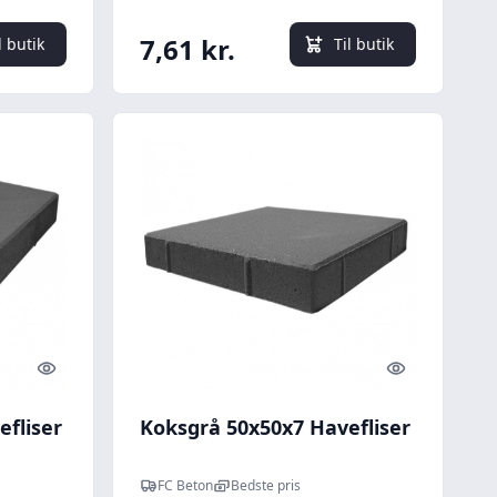
7,61 kr.
l butik
Til butik
Quick look
Quick look
fliser
Koksgrå 50x50x7 Havefliser
FC Beton
Bedste pris