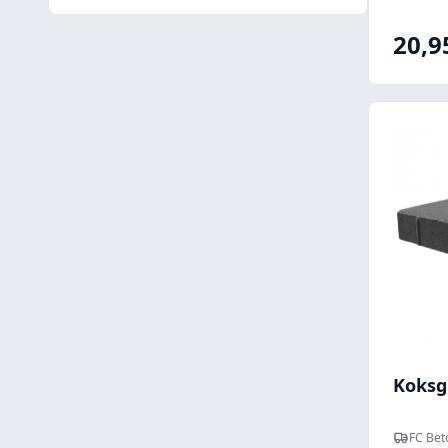
20,9
Koksg
FC Bet