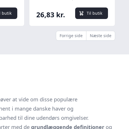
26,83 kr.
l butik
Til butik
Forrige side
Næste side
ehøver at vide om disse populære
nent i mange danske haver og
barhed til dine udendørs omgivelser.
tarter med de
grundlæggende definitioner
og