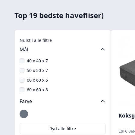
Top 19 bedste havefliser)
Nulstil alle filtre
Mål
40 x 40 x 7
50 x 50 x 7
60 x 60 x 6
60 x 60 x 8
Farve
Koksg
Grå
Ryd alle filtre
FC Bet