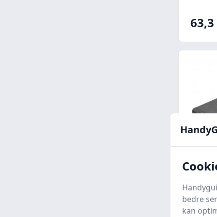
63,3 
HandyG
Cooki
Havef
Handyguid
bedre ser
kan optim
FC Bet