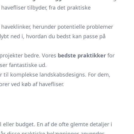
avefliser tilbyder, fra det praktiske
 haveklinker, herunder potentielle problemer
dybt ned i, hvordan du bedst kan passe på
 projekter bedre. Vores
bedste praktikker
for
ser fantastiske ud.
ger til komplekse landskabsdesigns. For dem,
rer ved køb af havefliser.
l eller budget. En af de ofte glemte detaljer i
år disse praktiske belægninger anvendes