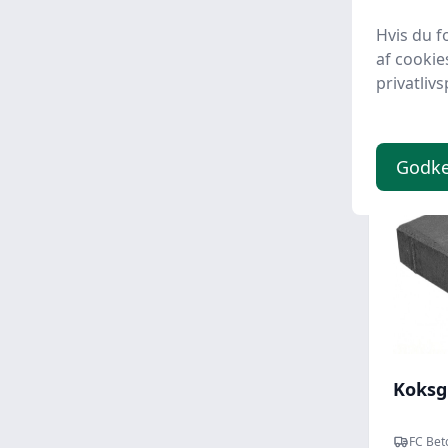
Hvis du f
7,61 
af cookie
privatlivs
Godk
Koksg
FC Bet