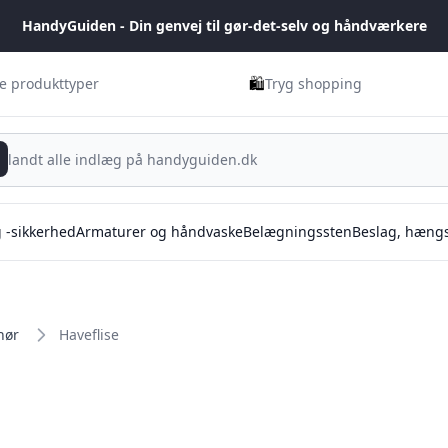
HandyGuiden - Din genvej til gør-det-selv og håndværkere
🛍️
ge produkttyper
Tryg shopping
g -sikkerhed
Armaturer og håndvaske
Belægningssten
Beslag, hængs
hør
Haveflise