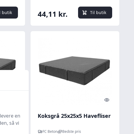
44,11 kr.
l butik
Til butik
Quick look
Quick look
fliser
Koksgrå 25x25x5 Havefliser
levere en
en, så vi
FC Beton
Bedste pris