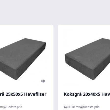
Quick look
rå 25x50x5 Havefliser
Koksgrå 20x40x5 Have
on
Bedste pris
FC Beton
Bedste pris