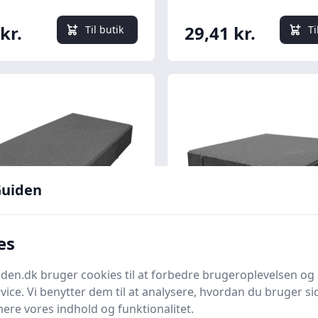
kr.
29,41 kr.
Til butik
Ti
uiden
Quick look
es
lise koksgrå 15x30x6
Koksgrå 60x60x6 Have
en.dk bruger cookies til at forbedre brugeroplevelsen og 
vice. Vi benytter dem til at analysere, hvordan du bruger sid
ere vores indhold og funktionalitet.
on
Bedste pris
FC Beton
Bedste pris