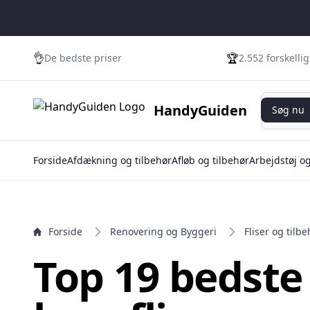
e menu
👌
🏆
De bedste priser
2.552 forskelli
Søg nu
HandyGuiden
Søg nu
Forside
Afdækning og tilbehør
Afløb og tilbehør
Arbejdstøj o
Forside
Renovering og Byggeri
Fliser og tilbe
Top 19 bedste