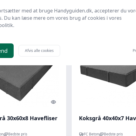
ortsætter med at bruge Handyguiden.dk, accepterer du vor
kr.
57,25 kr.
Til butik
Ti
s. Du kan læse mere om vores brug af cookies i vores
politik.
end
Afvis alle cookies
Pr
Quick look
rå 30x60x8 Havefliser
Koksgrå 40x40x7 Have
on
Bedste pris
FC Beton
Bedste pris