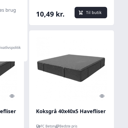
es brug
10,49 kr.
l butik
Til butik
ivatlivspolitik
Quick look
Quick look
fliser
Koksgrå 40x40x5 Havefliser
FC Beton
Bedste pris