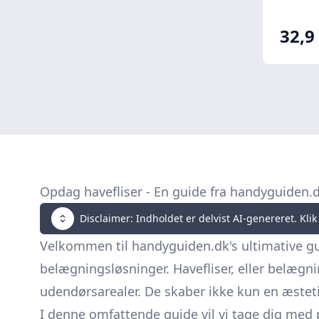
32,9 
Opdag havefliser - En guide fra handyguiden.
Disclaimer: Indholdet er delvist AI-genereret. Klik 
Velkommen til handyguiden.dk's ultimative gui
belægningsløsninger. Havefliser, eller
belægni
udendørsarealer. De skaber ikke kun en æsteti
I denne omfattende guide vil vi tage dig med 