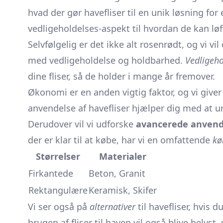
hvad der gør havefliser til en unik løsning fo
vedligeholdelses-aspekt til hvordan de kan 
Selvfølgelig er det ikke alt rosenrødt, og vi vi
med vedligeholdelse og holdbarhed.
Vedligeho
dine fliser, så de holder i mange år fremover.
Økonomi er en anden vigtig faktor, og vi give
anvendelse af havefliser hjælper dig med at un
Derudover vil vi udforske
avancerede anvend
der er klar til at købe, har vi en omfattende
kø
Størrelser
Materialer
Firkantede
Beton, Granit
Rektangulære
Keramisk, Skifer
Vi ser også på
alternativer
til havefliser, hvis 
brugen af fliser til haven vil også blive belyst