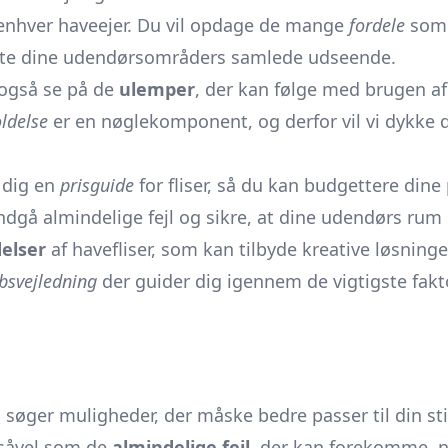
r enhver haveejer. Du vil opdage de mange
fordele
som h
løfte dine udendørsområders samlede udseende.
l også se på de
ulemper
, der kan følge med brugen af
ldelse
er en nøglekomponent, og derfor vil vi dykke 
r dig en
prisguide
for fliser, så du kan budgettere dine
dgå almindelige fejl og sikre, at dine udendørs rum 
elser
af havefliser, som kan tilbyde kreative løsnin
bsvejledning
der guider dig igennem de vigtigste fakto
du søger muligheder, der måske bedre passer til din sti
, såvel som de
almindelige fejl
, der kan forekomme, n