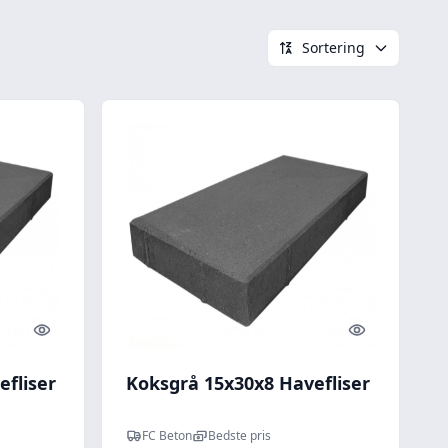
Sortering
Quick look
Quick look
fliser
Koksgrå 15x30x8 Havefliser
FC Beton
Bedste pris