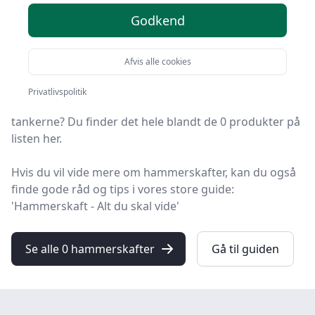
Godkend
HandyGuiden er stedet at finde hammerskafter. Vi har
samlet 0 top-produkter, så du hurtigt kan vælge det
bedste.
Afvis alle cookies
Leder du efter et godt hammerskaft tilbud? Vil du have
Privatlivspolitik
gratis fragt? Eller har du allerede en bestemt model i
tankerne? Du finder det hele blandt de 0 produkter på
listen her.
Hvis du vil vide mere om hammerskafter, kan du også
finde gode råd og tips i vores store guide:
'Hammerskaft - Alt du skal vide'
Se alle 0 hammerskafter
Gå til guiden