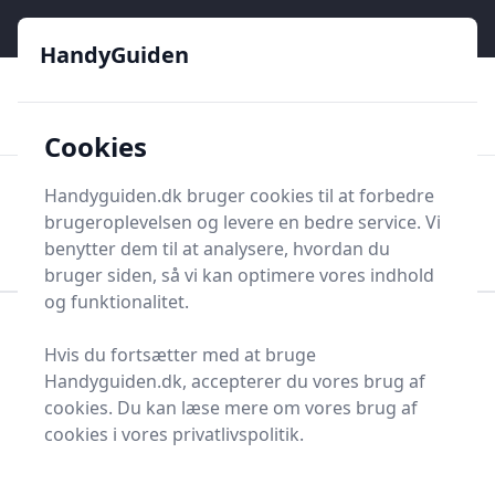
HandyGuiden - Din genvej til gør-det-selv og håndværkere
e menu
HandyGuiden
👌
🏆
De bedste priser
2.552 forskellige produkttyper
🛍️
🎖️
⭐⭐⭐⭐⭐
Tryg shopping
Mange kategorier
Cookies
HandyGuiden
Handyguiden.dk bruger cookies til at forbedre
Men
brugeroplevelsen og levere en bedre service. Vi
Søg nu
Søg nu
benytter dem til at analysere, hvordan du
bruger siden, så vi kan optimere vores indhold
og funktionalitet.
Forside
Renovering og Byggeri
Værktøj
Hvis du fortsætter med at bruge
Diverse værktøj
Hammerskaft
Handyguiden.dk, accepterer du vores brug af
Bedste hammerskafter
cookies. Du kan læse mere om vores brug af
cookies i vores privatlivspolitik.
og tilbud - top 0