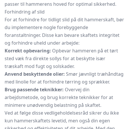
passer til hammerens hoved for optimal sikkerhed.
Forhindring af slid
For at forhindre for tidligt slid på dit hammerskaft, bør
du implementere nogle forebyggende
foranstaltninger. Disse kan bevare skaftets integritet
og forhindre uheld under arbejde:
Korrekt opbevaring:
Opbevar hammeren på et tørt
sted væk fra direkte sollys for at beskytte især
træskaft mod fugt og solskader.
Anvend beskyttende olier:
Smør jævnligt træhåndtag
med linolie for at forhindre tørring og sprækker.
Brug passende teknikker:
Overvej din
arbejdsmetode, og brug korrekte teknikker for at
minimere unødvendig belastning på skaftet.
Ved at følge disse vedligeholdelsesråd sikrer du ikke
kun hammerskaftets levetid, men også din egen
sikkerhed og effektiviteten af dit arbejde. Med den