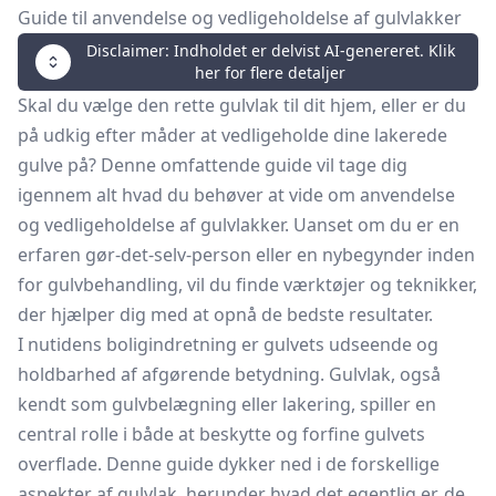
Guide til anvendelse og vedligeholdelse af gulvlakker
Disclaimer: Indholdet er delvist AI-genereret. Klik
her for flere detaljer
Skal du vælge den rette gulvlak til dit hjem, eller er du
på udkig efter måder at vedligeholde dine lakerede
gulve på? Denne omfattende guide vil tage dig
igennem alt hvad du behøver at vide om anvendelse
og vedligeholdelse af gulvlakker. Uanset om du er en
erfaren gør-det-selv-person eller en nybegynder inden
for gulvbehandling, vil du finde værktøjer og teknikker,
der hjælper dig med at opnå de bedste resultater.
I nutidens boligindretning er gulvets udseende og
holdbarhed af afgørende betydning. Gulvlak, også
kendt som gulvbelægning eller lakering, spiller en
central rolle i både at beskytte og forfine gulvets
overflade. Denne guide dykker ned i de forskellige
aspekter af gulvlak, herunder hvad det egentlig er, de