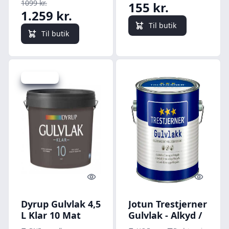
1099 kr.
155 kr.
1.259 kr.
Til butik
Til butik
Spar 20 kr.
Quick look
Quick l
Dyrup Gulvlak 4,5
Jotun Trestjerner
L Klar 10 Mat
Gulvlak - Alkyd /
Oliebaseret -