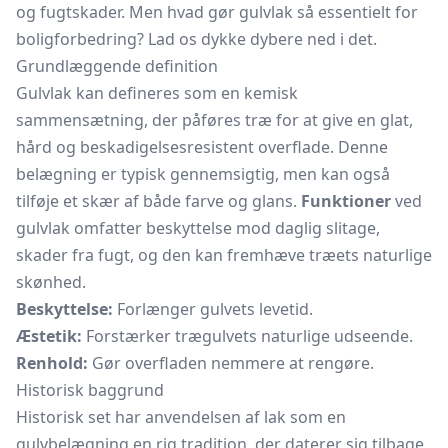
og fugtskader. Men hvad gør gulvlak så essentielt for
boligforbedring? Lad os dykke dybere ned i det.
Grundlæggende definition
Gulvlak kan defineres som en kemisk
sammensætning, der påføres træ for at give en glat,
hård og beskadigelsesresistent overflade. Denne
belægning er typisk gennemsigtig, men kan også
tilføje et skær af både farve og glans.
Funktioner
ved
gulvlak omfatter beskyttelse mod daglig slitage,
skader fra fugt, og den kan fremhæve træets naturlige
skønhed.
Beskyttelse:
Forlænger gulvets levetid.
Æstetik:
Forstærker trægulvets naturlige udseende.
Renhold:
Gør overfladen nemmere at rengøre.
Historisk baggrund
Historisk set har anvendelsen af lak som en
gulvbelægning en rig tradition, der daterer sig tilbage