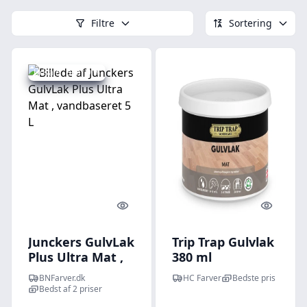
Filtre
Sortering
Udsalg - spar 9 %
Quick look
Quick l
Junckers GulvLak
Trip Trap Gulvlak
Plus Ultra Mat ,
380 ml
vandbaseret 5 L
BNFarver.dk
HC Farver
Bedste pris
Bedst af 2 priser