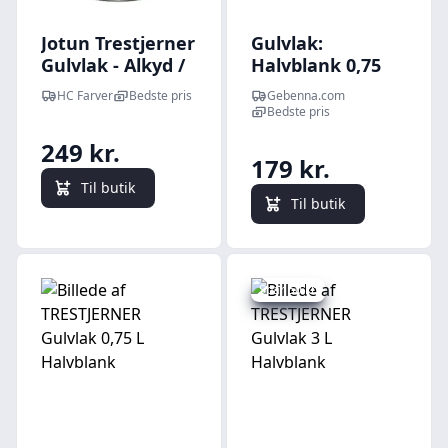
Jotun Trestjerner
Gulvlak:
Gulvlak - Alkyd /
Halvblank 0,75
Oliebaseret -
liter
HC Farver
Bedste pris
Gebenna.com
Halvblank
Bedste pris
249 kr.
179 kr.
Til butik
Til butik
Spar 50 kr.