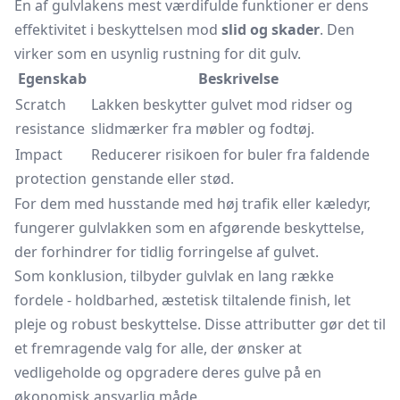
En af gulvlakens mest værdifulde funktioner er dens
effektivitet i beskyttelsen mod
slid og skader
. Den
virker som en usynlig rustning for dit gulv.
Egenskab
Beskrivelse
Scratch
Lakken beskytter gulvet mod ridser og
resistance
slidmærker fra møbler og fodtøj.
Impact
Reducerer risikoen for buler fra faldende
protection
genstande eller stød.
For dem med husstande med høj trafik eller kæledyr,
fungerer gulvlakken som en afgørende beskyttelse,
der forhindrer for tidlig forringelse af gulvet.
Som konklusion, tilbyder gulvlak en lang række
fordele - holdbarhed, æstetisk tiltalende finish, let
pleje og robust beskyttelse. Disse attributter gør det til
et fremragende valg for alle, der ønsker at
vedligeholde og opgradere deres gulve på en
økonomisk ansvarlig måde.