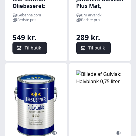
Oliebaseret:
Plus Mat,
Højglans 2,7 liter
vandbaseret 0,75
Gebenna.com
BNFarver.dk
L
Bedste pris
Bedste pris
549 kr.
289 kr.
Til butik
Til butik
Quick look
Quick l