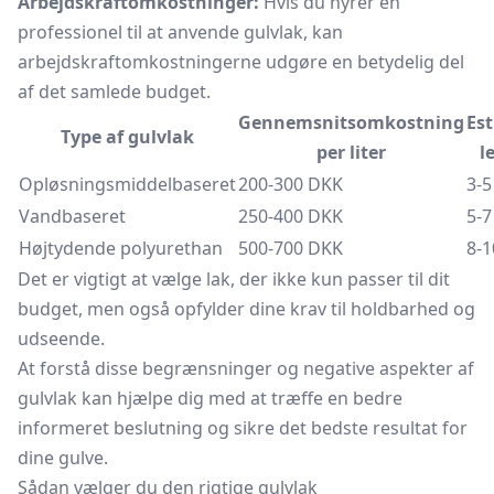
Arbejdskraftomkostninger:
Hvis du hyrer en
professionel til at anvende gulvlak, kan
arbejdskraftomkostningerne udgøre en betydelig del
af det samlede budget.
Gennemsnitsomkostning
Es
Type af gulvlak
per liter
l
Opløsningsmiddelbaseret
200-300 DKK
3-5
Vandbaseret
250-400 DKK
5-7
Højtydende polyurethan
500-700 DKK
8-1
Det er vigtigt at vælge lak, der ikke kun passer til dit
budget, men også opfylder dine krav til holdbarhed og
udseende.
At forstå disse begrænsninger og negative aspekter af
gulvlak kan hjælpe dig med at træffe en bedre
informeret beslutning og sikre det bedste resultat for
dine gulve.
Sådan vælger du den rigtige gulvlak