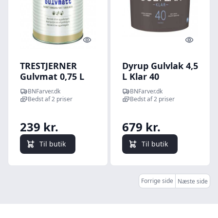
Quick look
Quick l
TRESTJERNER
Dyrup Gulvlak 4,5
Gulvmat 0,75 L
L Klar 40
Halvmat
BNFarver.dk
BNFarver.dk
Bedst af 2 priser
Bedst af 2 priser
239 kr.
679 kr.
Til butik
Til butik
Forrige side
Næste side