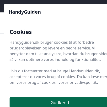
HandyGuiden - Din genvej til gør-det-selv og håndværkere
e menu
HandyGuiden
👌
🏆
De bedste priser
2.552 forskellige produkttyper
🛍️
🎖️
⭐⭐⭐⭐⭐
Tryg shopping
Mange kategorier
Cookies
HandyGuiden
Handyguiden.dk bruger cookies til at forbedre
Men
brugeroplevelsen og levere en bedre service. Vi
Søg nu
Søg nu
benytter dem til at analysere, hvordan du bruger side
så vi kan optimere vores indhold og funktionalitet.
Hvis du fortsætter med at bruge Handyguiden.dk,
Forside
Renovering og Byggeri
Maling og tilbehør
accepterer du vores brug af cookies. Du kan læse me
Gulvlak
om vores brug af cookies i vores privatlivspolitik.
Gulvlakker - 33 på lager
Godkend
Skal du vælge den rette gulvlak til dit hjem, eller er du