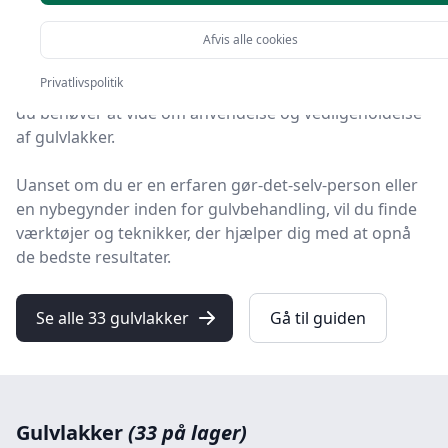
på udkig efter måder at vedligeholde dine lakerede
gulve på?
Afvis alle cookies
Privatlivspolitik
Denne omfattende guide vil tage dig igennem alt hvad
du behøver at vide om anvendelse og vedligeholdelse
af gulvlakker.
Uanset om du er en erfaren gør-det-selv-person eller
en nybegynder inden for gulvbehandling, vil du finde
værktøjer og teknikker, der hjælper dig med at opnå
de bedste resultater.
Se alle 33 gulvlakker
Gå til guiden
Gulvlakker
(33 på lager)