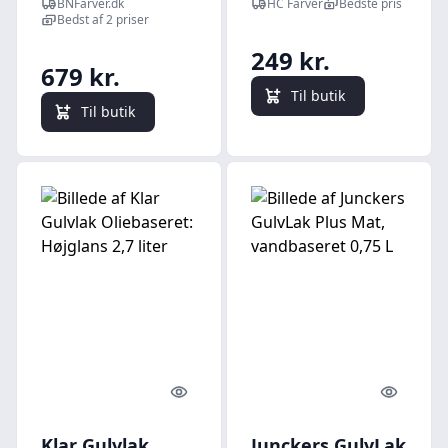
BNFarver.dk
HC Farver
Bedste pris
Silkemat
Bedst af 2 priser
249 kr.
679 kr.
Til butik
Til butik
Quick look
Quick l
Klar Gulvlak
Junckers GulvLak