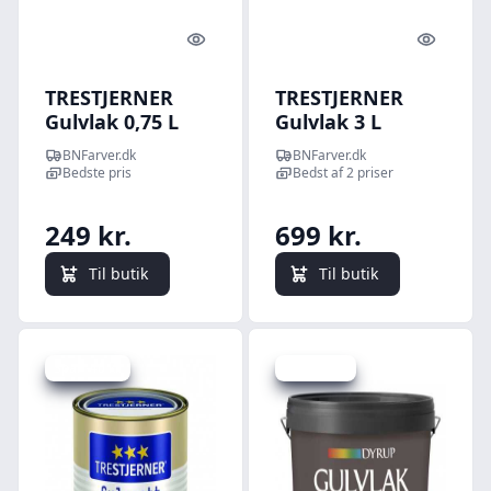
Quick look
Quick l
TRESTJERNER
TRESTJERNER
Gulvlak 0,75 L
Gulvlak 3 L
Halvblank
Halvblank
BNFarver.dk
BNFarver.dk
Bedste pris
Bedst af 2 priser
249 kr.
699 kr.
Til butik
Til butik
Spar -40 kr.
Spar 20 kr.