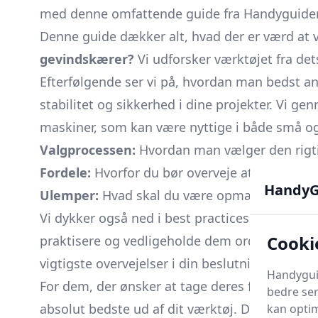
med denne omfattende guide fra Handyguiden.
Denne guide dækker alt, hvad der er værd at 
gevindskærer?
Vi udforsker værktøjet fra dets
Efterfølgende ser vi på, hvordan man bedst an
stabilitet og sikkerhed i dine projekter. Vi ge
maskiner, som kan være nyttige i både små og 
Valgprocessen:
Hvordan man vælger den rigt
Fordele:
Hvorfor du bør overveje at bruge en
HandyG
Ulemper:
Hvad skal du være opmærksom på?
Vi dykker også ned i best practices for at maks
Cooki
praktisere og vedligeholde dem ordentligt. Hv
vigtigste overvejelser i din beslutningsproces.
Handyguid
For dem, der ønsker at tage deres færdigheder
bedre ser
absolut bedste ud af dit værktøj. Desuden vi
kan optim