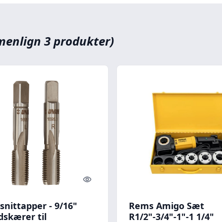
enlign 3 produkter)
Quick look
snittapper - 9/16"
Rems Amigo Sæt
dskærer til
R1/2"-3/4"-1"-1 1/4"