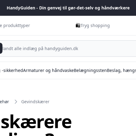
HandyGuiden - Din genvej til gør-det-selv og håndværkere
🛍️
ge produkttyper
Tryg shopping
g -sikkerhed
Armaturer og håndvaske
Belægningssten
Beslag, hængs
behør
Gevindskærer
dskærere