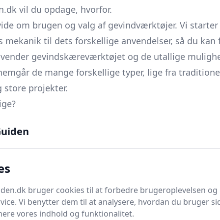
dk vil du opdage, hvorfor.
vide om brugen og valg af gevindværktøjer. Vi start
 mekanik til dets forskellige anvendelser, så du kan 
vender gevindskæreværktøjet og de utallige mulighed
nnemgår de mange forskellige typer, lige fra traditio
store projekter.
ige?
gevindværktøj.
uiden
imere både effektiviteten og levetiden af dine gevind
es
is du overvejer at købe en gevindskærer, sørger vor
en.dk bruger cookies til at forbedre brugeroplevelsen og 
 videre, vil vi også dække
avancerede anvendelser
og d
vice. Vi benytter dem til at analysere, hvordan du bruger sid
l du finde en omfattende
prisguide
, så du kan naviger
ere vores indhold og funktionalitet.