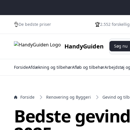
e menu
👌
🏆
De bedste priser
2.552 forskelli
Søg nu
HandyGuiden
Søg nu
Forside
Afdækning og tilbehør
Afløb og tilbehør
Arbejdstøj o
Forside
Renovering og Byggeri
Gevind og til
Bedste gevin