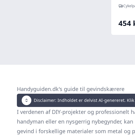
pedal
Cykelp
454 
Handyguiden.dk's guide til gevindskærere
Disclaimer: Indholdet er delvist AI-genereret. Klik 
I verdenen af DIY-projekter og professionelt
handyman eller en nysgerrig nybegynder, kan d
gevind i forskellige materialer som metal og p