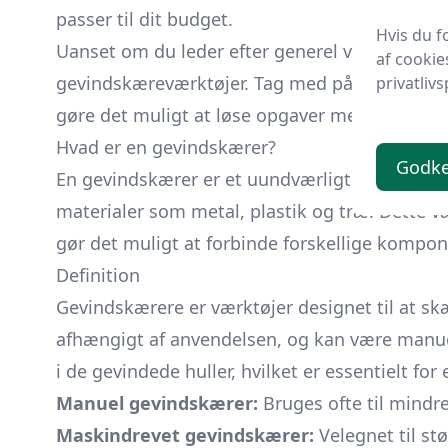
passer til dit budget.
Hvis du f
Uanset om du leder efter generel viden, avance
af cookie
gevindskæreværktøjer. Tag med på rejsen ind i
privatlivs
gøre det muligt at løse opgaver med større p
Hvad er en gevindskærer?
Godk
En gevindskærer er et uundværligt værktøj fo
materialer som metal, plastik og træ. Dette væ
gør det muligt at forbinde forskellige kompon
Definition
Gevindskærere er værktøjer designet til at skæ
afhængigt af anvendelsen, og kan være manuelt
i de gevindede huller, hvilket er essentielt f
Manuel gevindskærer:
Bruges ofte til mindre
Maskindrevet gevindskærer:
Velegnet til stø