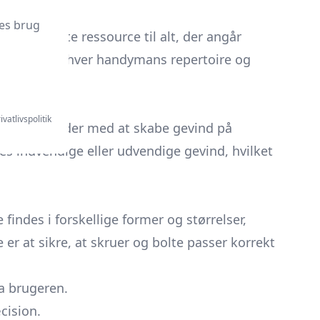
es brug
in komplette ressource til alt, der angår
n forbedre enhver handymans repertoire og
ivatlivspolitik
r, der arbejder med at skabe gevind på
ves indvendige eller udvendige gevind, hvilket
findes i forskellige former og størrelser,
r at sikre, at skruer og bolte passer korrekt
ra brugeren.
cision.