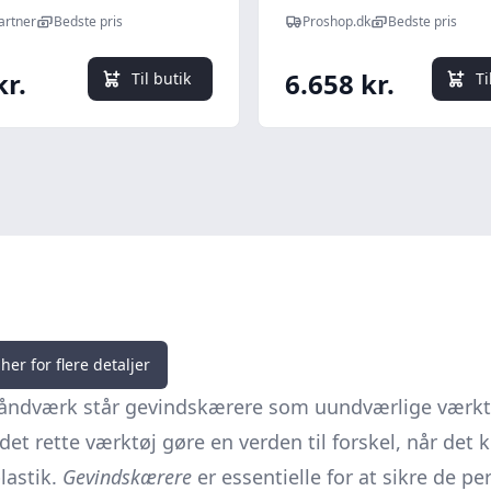
arme
artner
Bedste pris
Proshop.dk
Bedste pris
kr.
6.658 kr.
Til butik
Ti
her for flere detaljer
 håndværk står gevindskærere som uundværlige værkt
et rette værktøj gøre en verden til forskel, når det
lastik.
Gevindskærere
er essentielle for at sikre de 