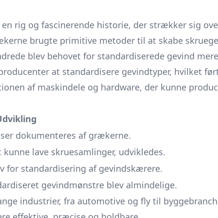
n rig og fascinerende historie, der strækker sig over
kerne brugte primitive metoder til at skabe skruege
undrede blev behovet for standardiserede gevind mere
roducenter at standardisere gevindtyper, hvilket før
ktionen af maskindele og hardware, der kunne produ
dvikling
lser dokumenteres af grækerne.
kunne lave skruesamlinger, udvikledes.
ov for standardisering af gevindskærere.
rdiseret gevindmønstre blev almindelige.
ge industrier, fra automotive og fly til byggebranche
re effektive, præcise og holdbare.