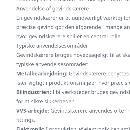
Anvendelse af gevindskærere
En gevindskærer er et uundværligt værktøj for 
præcise gevind gør den afgørende i mange anv
hvor gevindskærere spiller en central rolle.
Typiske anvendelsesområder
Gevindskærere bruges hovedsageligt til at skæ
typiske anvendelsesområder:
Metalbearbejdning:
Gevindskærere benyttes of
især vigtigt i produktionsmiljøer, hvor præcis
Bilindustrien:
I bilværksteder bruges gevindsk
for at sikre sikkerheden.
VVS-arbejde:
Gevindskærere anvendes ofte i r
fittings.
Elektronik:
I produktion af elektronik kan sm