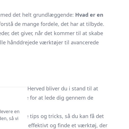
er med det helt grundlæggende:
Hvad er en
forstå de mange fordele, det har at tilbyde.
er, det giver, når det kommer til at skabe
nelle hånddrejede værktøjer til avancerede
værktøjer. Herved bliver du i stand til at
es købsguide for at lede dig gennem de
levere en
ele nyttige tips og tricks, så du kan få det
en, så vi
e markedet effektivt og finde et værktøj, der