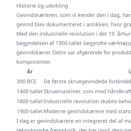
Historie og udvikling
Gevindskæreren, som vi kender den i dag, har e
gevind blev dokumenteret i antikken, hvor græ
Med den industrielle revolution i det 19. årh
begyndelsen af 1900-tallet begyndte værktøjsp
gevindskærer. Dette var afgørende for produ
komponenter.
År
U
300 BCE
De første skruegevindede forbinde
1400-tallet
Skruemaskiner, som med håndkraft 
1800-tallet
Industrielle revolution skabte beh
1900-tallet
Moderne gevindskærere med standa
I dag er gevindskærere en integreret del af man
teknologiske fremskridt, der har gjort dem me