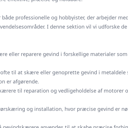
både professionelle og hobbyister, der arbejder med 
endelsesområder. I denne sektion vil vi udforske d
re eller reparere gevind i forskellige materialer som
te til at skære eller genoprette gevind i metaldele 
ion er afgørende.
ærere til reparation og vedligeholdelse af motorer o
ørskæring og installation, hvor præcise gevind er n
å gevindskærere anvendes til at skabe præcise forbi