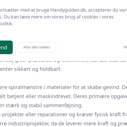
ortsætter med at bruge Handyguiden.dk, accepterer du vor
rede teknikker, eller praktiske råd, er denne guide d
s. Du kan læse mere om vores brug af cookies i vores
 detaljerne af disse fascinerende værktøjer, der ka
politik.
ræcision og dygtighed.
end
Afvis alle cookies
Pr
r både professionelle håndværkere og DIY-entusiaste
rktøj giver præcision og effektivitet, når der skal la
enter sikkert og holdbart.
re spiralmønstre i materialer for at skabe gevind. De 
 betjent eller maskindrevet. Deres primære opgave e
or en stærk og stabil sammenføjning.
 projekter eller reparationer og kræver fysisk kraft f
rre industriprojekter, da de leverer mere kraft og præ