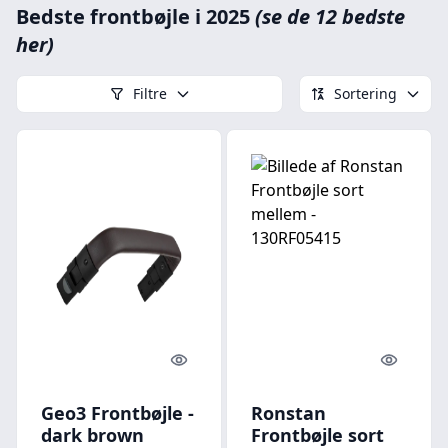
Bedste frontbøjle i 2025
(se de 12 bedste
her)
Filtre
Sortering
Quick look
Quick l
Geo3 Frontbøjle -
Ronstan
dark brown
Frontbøjle sort