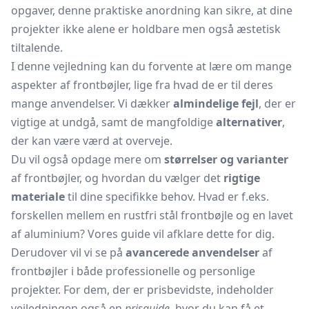
opgaver, denne praktiske anordning kan sikre, at dine
projekter ikke alene er holdbare men også æstetisk
tiltalende.
I denne vejledning kan du forvente at lære om mange
aspekter af frontbøjler, lige fra hvad de er til deres
mange anvendelser. Vi dækker
almindelige fejl
, der er
vigtige at undgå, samt de mangfoldige
alternativer
,
der kan være værd at overveje.
Du vil også opdage mere om
størrelser og varianter
af frontbøjler, og hvordan du vælger det
rigtige
materiale
til dine specifikke behov. Hvad er f.eks.
forskellen mellem en rustfri stål frontbøjle og en lavet
af aluminium? Vores guide vil afklare dette for dig.
Derudover vil vi se på
avancerede anvendelser
af
frontbøjler i både professionelle og personlige
projekter. For dem, der er prisbevidste, indeholder
vejledningen også en
prisguide
, hvor du kan få et