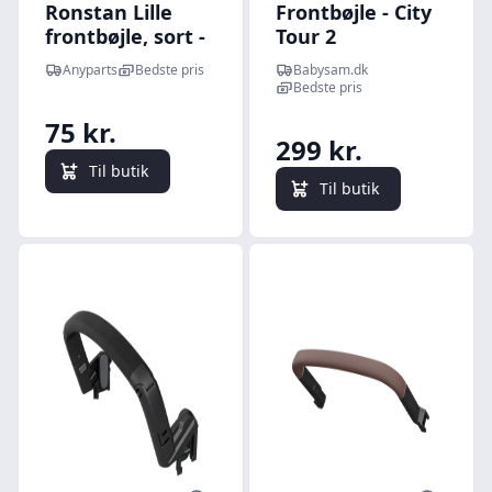
Ronstan Lille
Frontbøjle - City
frontbøjle, sort -
Tour 2
130RF05405
Anyparts
Bedste pris
Babysam.dk
Bedste pris
75 kr.
299 kr.
Til butik
Til butik