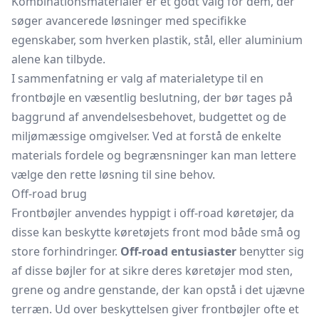
Kombinationsmaterialer er et godt valg for dem, der
søger avancerede løsninger med specifikke
egenskaber, som hverken plastik, stål, eller aluminium
alene kan tilbyde.
I sammenfatning er valg af materialetype til en
frontbøjle en væsentlig beslutning, der bør tages på
baggrund af anvendelsesbehovet, budgettet og de
miljømæssige omgivelser. Ved at forstå de enkelte
materials fordele og begrænsninger kan man lettere
vælge den rette løsning til sine behov.
Off-road brug
Frontbøjler anvendes hyppigt i off-road køretøjer, da
disse kan beskytte køretøjets front mod både små og
store forhindringer.
Off-road entusiaster
benytter sig
af disse bøjler for at sikre deres køretøjer mod sten,
grene og andre genstande, der kan opstå i det ujævne
terræn. Ud over beskyttelsen giver frontbøjler ofte et