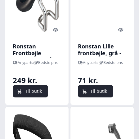
Quick look
Quick l
Ronstan
Ronstan Lille
Frontbøjle
frontbøjle, grå -
mellem RF stål
130RF05005
Anyparts
Bedste pris
Anyparts
Bedste pris
sort - 130RF05517
249 kr.
71 kr.
Til butik
Til butik