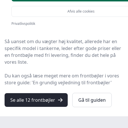
Afvis alle cookies
Du er kommet til det rette sted! På HandyGuiden har vi
udvalgt 12 af de bedste frontbøjler, så du får det
Privatlivspolitik
optimale køb.
Så uanset om du vægter høj kvalitet, allerede har en
specifik model i tankerne, leder efter gode priser eller
en frontbøjle med fri levering, finder du det hele på
vores liste.
Du kan også læse meget mere om frontbøjler i vores
store guide: 'En grundig vejledning til frontbøjler'
Se alle 12 frontbøjler
Gå til guiden