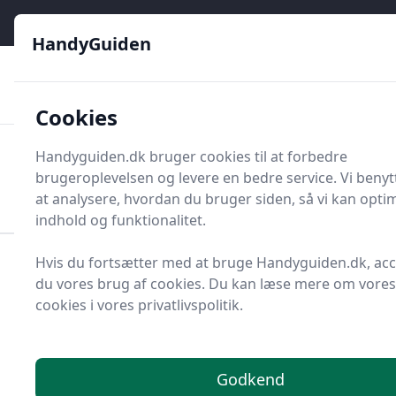
HandyGuiden - Din genvej til gør-det-selv og håndværkere
e menu
HandyGuiden
👌
🏆
De bedste priser
2.552 forskellige produkttyper
🛍️
🎖️
⭐⭐⭐⭐⭐
Tryg shopping
Mange kategorier
Cookies
HandyGuiden
Handyguiden.dk bruger cookies til at forbedre
Men
brugeroplevelsen og levere en bedre service. Vi benyt
Søg nu
Søg nu
at analysere, hvordan du bruger siden, så vi kan opti
indhold og funktionalitet.
Hvis du fortsætter med at bruge Handyguiden.dk, ac
Forside
Renovering og Byggeri
Værktøj
du vores brug af cookies. Du kan læse mere om vores
Diverse værktøj
Værktøjsdele og tilbehør
cookies i vores privatlivspolitik.
Bøjler og tilbehør
Frontbøjle
Bedste frontbøjle i 2025
- se de 12 bedste her
Godkend