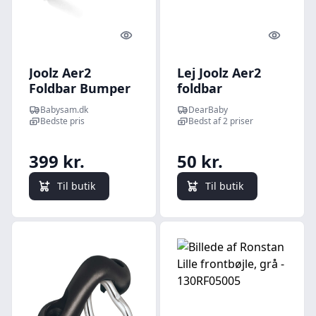
Quick look
Quick l
Joolz Aer2
Lej Joolz Aer2
Foldbar Bumper
foldbar
Bar - Black
frontbøjle til
Babysam.dk
DearBaby
Carbon
Rejseklapvogn -
Bedste pris
Bedst af 2 priser
Mid Brown
Carbon
399 kr.
50 kr.
Til butik
Til butik