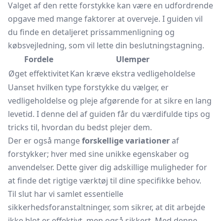
Valget af den rette forstykke kan være en udfordrende
opgave med mange faktorer at overveje. I guiden vil
du finde en detaljeret prissammenligning og
købsvejledning, som vil lette din beslutningstagning.
Fordele
Ulemper
Øget effektivitet
Kan kræve ekstra vedligeholdelse
Uanset hvilken type forstykke du vælger, er
vedligeholdelse og pleje afgørende for at sikre en lang
levetid. I denne del af guiden får du værdifulde tips og
tricks til, hvordan du bedst plejer dem.
Der er også mange
forskellige variationer
af
forstykker; hver med sine unikke egenskaber og
anvendelser. Dette giver dig adskillige muligheder for
at finde det rigtige værktøj til dine specifikke behov.
Til slut har vi samlet essentielle
sikkerhedsforanstaltninger, som sikrer, at dit arbejde
ikke blot er effektivt, men også sikkert. Med denne