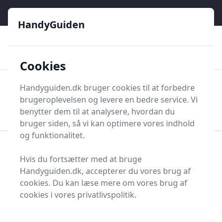
HandyGuiden - Din genvej til gør-det-selv og håndværkere
e menu
HandyGuiden
👌
🏆
De bedste priser
2.552 forskellige produkttyper
🛍️
🎖️
⭐⭐⭐⭐⭐
Tryg shopping
Mange kategorier
Cookies
HandyGuiden
Handyguiden.dk bruger cookies til at forbedre
Men
brugeroplevelsen og levere en bedre service. Vi
Søg nu
Søg nu
benytter dem til at analysere, hvordan du
bruger siden, så vi kan optimere vores indhold
og funktionalitet.
Forside
Renovering og Byggeri
Værktøj
Hvis du fortsætter med at bruge
Diverse værktøj
Værktøjsdele og tilbehør
Handyguiden.dk, accepterer du vores brug af
Stykker og tilbehør
Forstykke
cookies. Du kan læse mere om vores brug af
Bedste forstykker til dig
cookies i vores privatlivspolitik.
- 2 gode valg