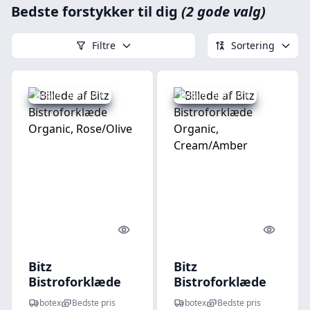
Bedste forstykker til dig
(2 gode valg)
Filtre
Sortering
Udsalg - spar 60 %
Udsalg - spar 60 %
Quick look
Quick l
Bitz
Bitz
Bistroforklæde
Bistroforklæde
Organic,
Organic,
botex
Bedste pris
botex
Bedste pris