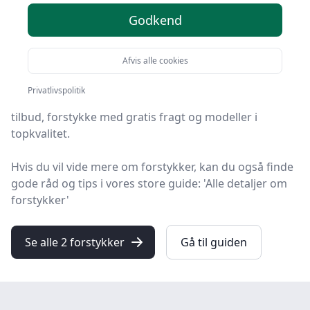
Godkend
Leder du efter de bedste forstykker? På HandyGuiden
har vi udvalgt 2 produkter, så du let kan finde din
Afvis alle cookies
favorit.
Privatlivspolitik
Blandt de 2 udvalgte produkter finder du både skarpe
tilbud, forstykke med gratis fragt og modeller i
topkvalitet.
Hvis du vil vide mere om forstykker, kan du også finde
gode råd og tips i vores store guide: 'Alle detaljer om
forstykker'
Se alle 2 forstykker
Gå til guiden