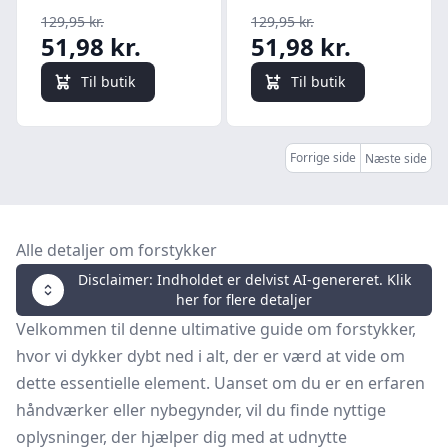
Rose/Olive
Cream/Amber
129,95 kr.
129,95 kr.
51,98 kr.
51,98 kr.
Til butik
Til butik
Forrige side
Næste side
Alle detaljer om forstykker
Disclaimer: Indholdet er delvist AI-genereret. Klik
her for flere detaljer
Velkommen til denne ultimative guide om forstykker,
hvor vi dykker dybt ned i alt, der er værd at vide om
dette essentielle element. Uanset om du er en erfaren
håndværker eller nybegynder, vil du finde nyttige
oplysninger, der hjælper dig med at udnytte