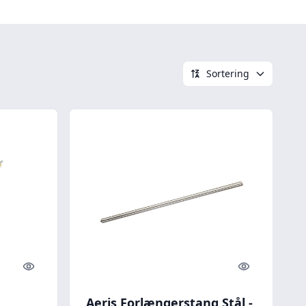
Sortering
Quick look
Quick look
Aeris Forlængerstang Stål -