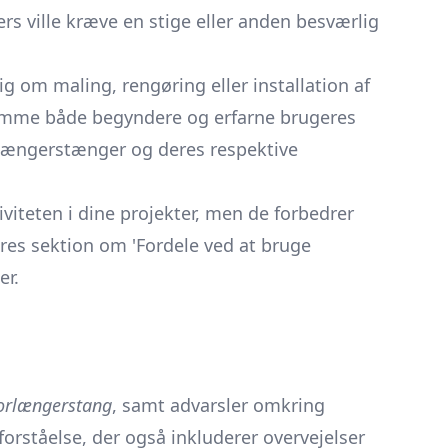
rs ville kræve en stige eller anden besværlig
g om maling, rengøring eller installation af
dekomme både begyndere og erfarne brugeres
orlængerstænger og deres respektive
viteten i dine projekter, men de forbedrer
ores sektion om 'Fordele ved at bruge
er.
orlængerstang
, samt advarsler omkring
orståelse, der også inkluderer overvejelser