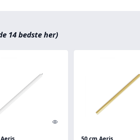
de 14 bedste her)
Quick look
 Aeris
50 cm Aeris