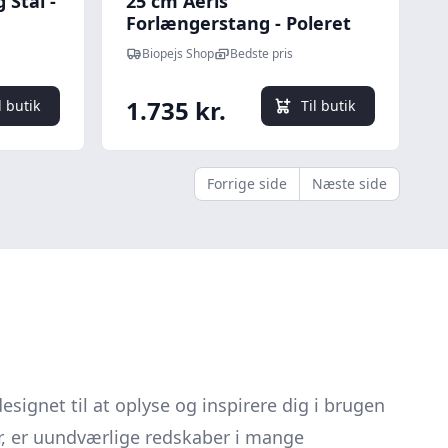
 Stål -
25 cm Aeris
Forlængerstang - Poleret
Kobber
Biopejs Shop
Bedste pris
1.735 kr.
l butik
Til butik
Forrige side
Næste side
gnet til at oplyse og inspirere dig i brugen
r, er uundværlige redskaber i mange