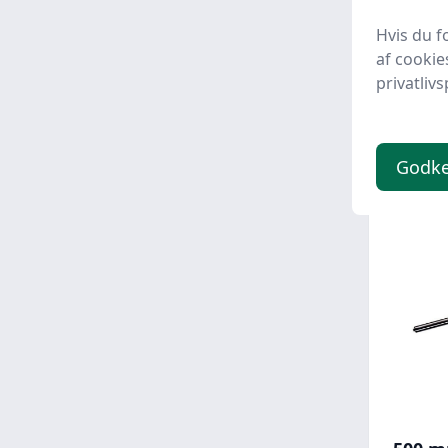
Forlæ
Hvis du f
Biopej
af cookie
privatlivs
2.11
Godk