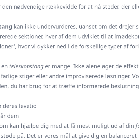
 den nødvendige rækkevidde for at nå steder, der elle
tang
kan ikke undervurderes, uanset om det drejer si
ukturerede sektioner, hver af dem udviklet til at imø
oner', hvor vi dykker ned i de forskellige typer af f
e en
teleskopstang
er mange. Ikke alene øger de effekti
farlige stiger eller andre improviserede løsninger. V
en, du har brug for at træffe informerede beslutning
 deres levetid
går dem
som kan hjælpe dig med at få mest muligt ud af din
f
øde på. Det er vores mål at give dig en balanceret f