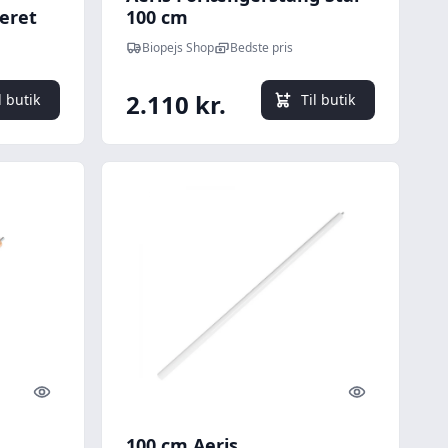
eret
100 cm
Biopejs Shop
Bedste pris
2.110 kr.
l butik
Til butik
Quick look
Quick look
100 cm Aeris