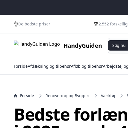
e menu
👌
🏆
De bedste priser
2.552 forskelli
Søg nu
HandyGuiden
Søg nu
Forside
Afdækning og tilbehør
Afløb og tilbehør
Arbejdstøj o
Forside
Renovering og Byggeri
Værktøj
Bedste forlæ