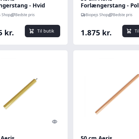
ngerstang - Hvid
Forlængerstang - Pol
Messing
s Shop
Bedste pris
Biopejs Shop
Bedste pris
5 kr.
1.875 kr.
Til butik
Ti
Quick look
 Aeris
50 cm Aeris