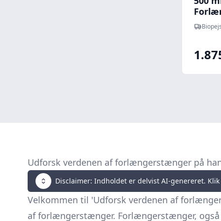
500 m
Forlæ
Biopej
1.87
Udforsk verdenen af forlængerstænger på ha
Disclaimer: Indholdet er delvist AI-genereret. Klik 
Velkommen til 'Udforsk verdenen af forlænger
af forlængerstænger. Forlængerstænger, også