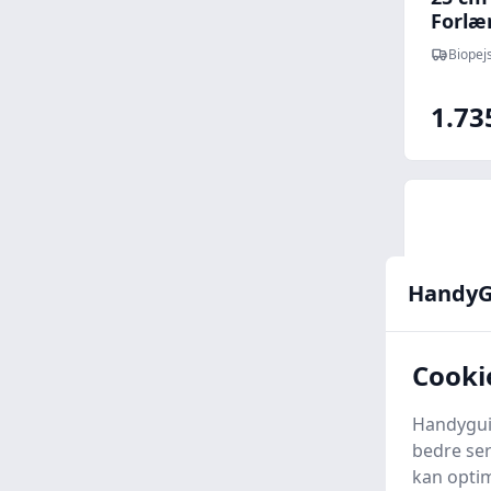
Forlæ
Messi
Biopej
1.73
HandyG
Cooki
Handyguid
bedre ser
kan optim
1000 