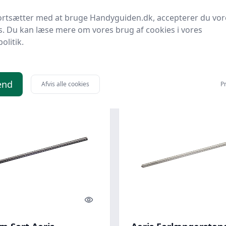
ngerstang - Sort
Forlængerstang - Hv
ortsætter med at bruge Handyguiden.dk, accepterer du vor
s Shop
Bedste pris
Biopejs Shop
Bedste pris
s. Du kan læse mere om vores brug af cookies i vores
politik.
0 kr.
1.735 kr.
Til butik
Ti
end
Afvis alle cookies
Pr
Quick look