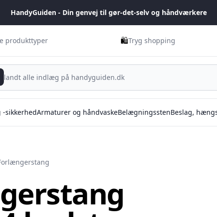
HandyGuiden - Din genvej til gør-det-selv og håndværkere
🛍️
ge produkttyper
Tryg shopping
g -sikkerhed
Armaturer og håndvaske
Belægningssten
Beslag, hængs
Forlængerstang
ngerstang