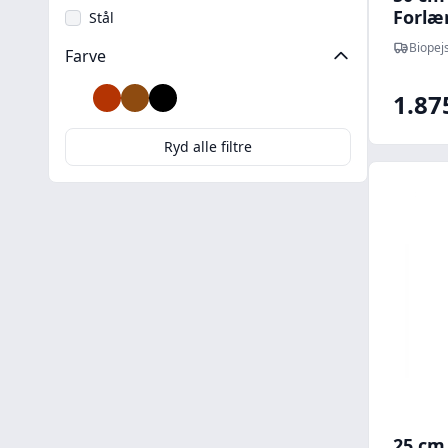
Forlæ
Stål
Biopej
Farve
1.87
Hvid
Kobber
Messing
Sort
Ryd alle filtre
25 cm