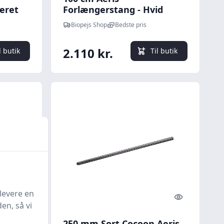
eret
Forlængerstang - Hvid
Biopejs Shop
Bedste pris
2.110 kr.
l butik
Til butik
levere en
Quick look
Quick look
en, så vi
250 mm Sort Cocoon Aeris