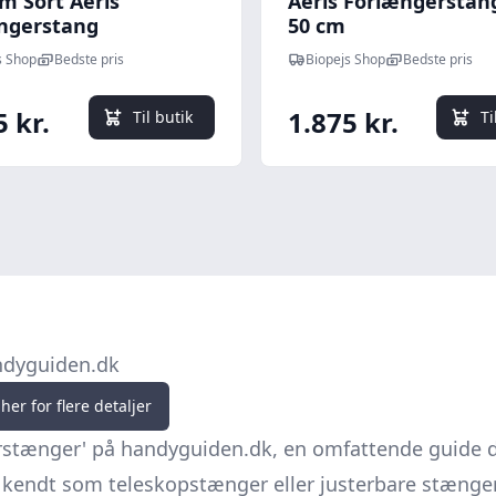
m Sort Aeris
Aeris Forlængerstang
ngerstang
50 cm
s Shop
Bedste pris
Biopejs Shop
Bedste pris
5 kr.
1.875 kr.
Til butik
Ti
ndyguiden.dk
her for flere detaljer
stænger' på handyguiden.dk, en omfattende guide desi
 kendt som teleskopstænger eller justerbare stænge