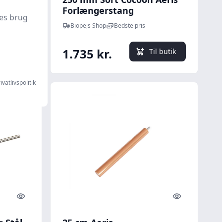
id
Forlængerstang
es brug
Biopejs Shop
Bedste pris
1.735 kr.
l butik
Til butik
ivatlivspolitik
Quick look
Quick look