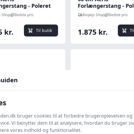
ngerstang - Poleret
Forlængerstang - Pol
ng
Kobber
s Shop
Bedste pris
Biopejs Shop
Bedste pris
5 kr.
1.875 kr.
Til butik
Ti
uiden
es
en.dk bruger cookies til at forbedre brugeroplevelsen og 
Quick look
vice. Vi benytter dem til at analysere, hvordan du bruger sid
ere vores indhold og funktionalitet.
mm Aeris
25 cm Aeris