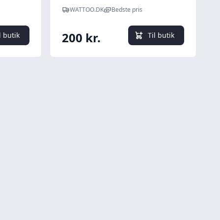
WATTOO.DK
Bedste pris
200 kr.
l butik
Til butik