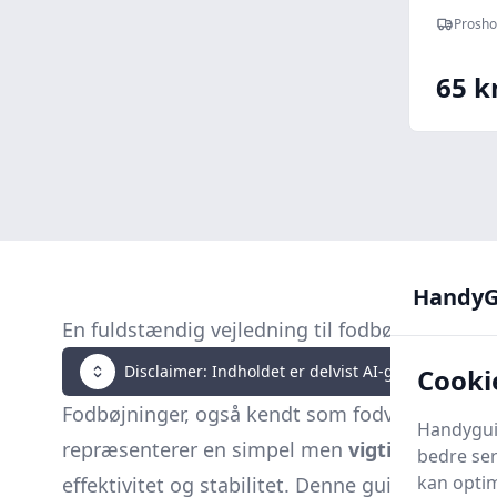
Prosho
65 kr
HandyG
En fuldstændig vejledning til fodbøjninger
Disclaimer: Indholdet er delvist AI-genereret. Klik 
Cooki
Fodbøjninger, også kendt som fodvinklinger el
Handyguid
repræsenterer en simpel men
vigtig
komponent
bedre ser
kan optim
effektivitet og stabilitet. Denne guide er desi