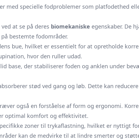
oner med specielle fodproblemer som platfodethed ell
s ved at se på deres
biomekaniske
egenskaber. De hj
id på bestemte fodområder.
ens bue, hvilket er essentielt for at opretholde korre
upination, hvor den ruller udad.
id base, der stabiliserer foden og anklen under bevæ
sorberer stød ved gang og løb. Dette kan reducere 
ræver også en forståelse af form og ergonomi. Korre
er optimal komfort og effektivitet.
ifikke zoner til trykaflastning, hvilket er nyttigt 
mråder kan de medvirke til at lindre smerter og støt