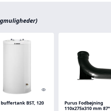
lgmuligheder)
Quick look
 buffertank BST, 120
Purus Fodbøjning
110x275x310 mm 87° 