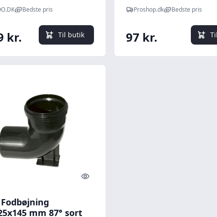
O.DK
Bedste pris
Proshop.dk
Bedste pris
9 kr.
97 kr.
Til butik
Ti
Quick look
 Fodbøjning
25x145 mm 87° sort