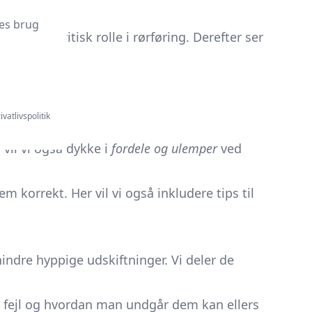
es brug
iller en kritisk rolle i rørføring. Derefter ser
ivatlivspolitik
 vil vi også dykke i
fordele og ulemper
ved
em korrekt. Her vil vi også inkludere tips til
indre hyppige udskiftninger. Vi deler de
les fejl og hvordan man undgår dem kan ellers