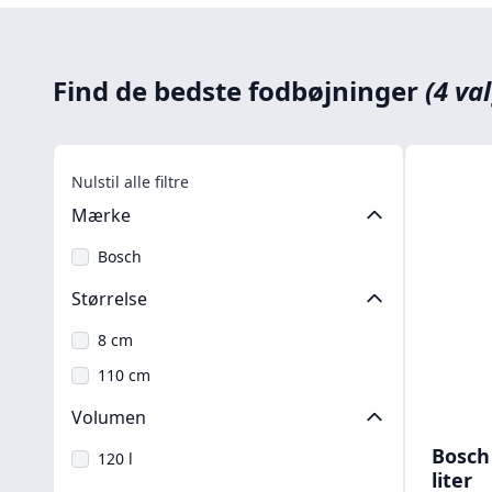
Find de bedste fodbøjninger
(4 va
Nulstil alle filtre
Mærke
Bosch
Størrelse
8 cm
110 cm
Volumen
Bosch
120 l
liter