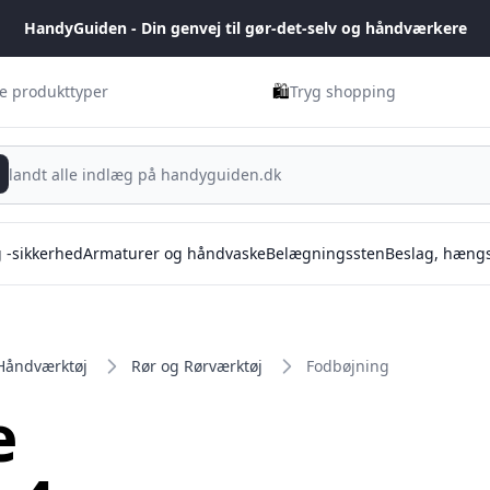
HandyGuiden - Din genvej til gør-det-selv og håndværkere
🛍️
ge produkttyper
Tryg shopping
g -sikkerhed
Armaturer og håndvaske
Belægningssten
Beslag, hængs
Håndværktøj
Rør og Rørværktøj
Fodbøjning
e