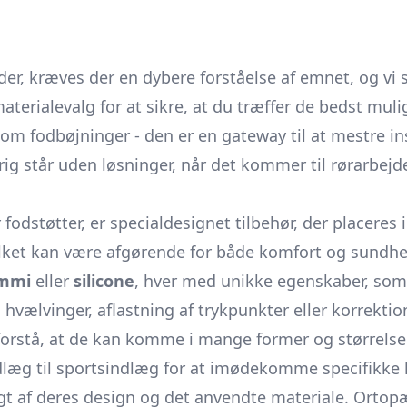
, kræves der en dybere forståelse af emnet, og vi st
terialevalg for at sikre, at du træffer de bedst muli
om fodbøjninger - den er en gateway til at mestre ins
ig står uden løsninger, når det kommer til rørarbejd
dstøtter, er specialdesignet tilbehør, der placeres in
hvilket kan være afgørende for både komfort og sundhe
mmi
eller
silicone
, hver med unikke egenskaber, som 
 hvælvinger, aflastning af trykpunkter eller korrekti
t forstå, at de kan komme i mange former og størrelse
læg til sportsindlæg for at imødekomme specifikke 
gt af deres design og det anvendte materiale. Ortopæ