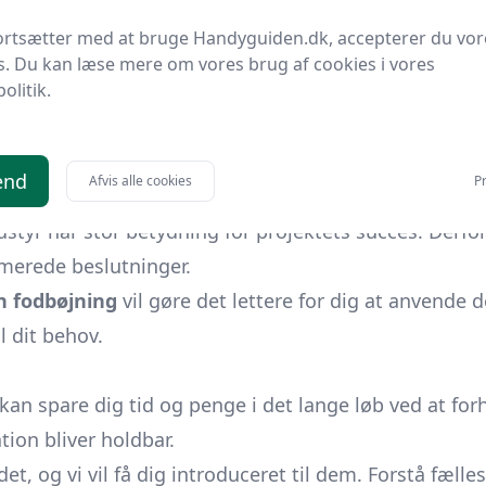
vendelser.
ortsætter med at bruge Handyguiden.dk, accepterer du vor
vor vi klargør, hvad en fodbøjning er, og hvordan den sp
s. Du kan læse mere om vores brug af cookies i vores
politik.
menhænge, hvor disse smarte vinkler er nyttige.
end
Afvis alle cookies
Pr
styr har stor betydning for projektets succes. Derfor
rmerede beslutninger.
n fodbøjning
vil gøre det lettere for dig at anvende d
l dit behov.
kan spare dig tid og penge i det lange løb ved at forh
ation bliver holdbar.
det, og vi vil få dig introduceret til dem. Forstå fæl