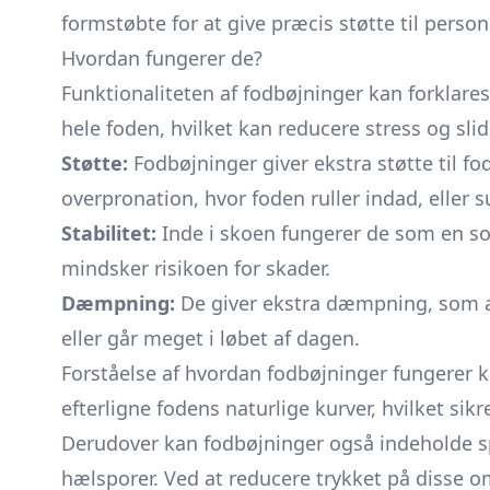
formstøbte for at give præcis støtte til pers
Hvordan fungerer de?
Funktionaliteten af fodbøjninger kan forklare
hele foden, hvilket kan reducere stress og sl
Støtte:
Fodbøjninger giver ekstra støtte til fod
overpronation, hvor foden ruller indad, eller s
Stabilitet:
Inde i skoen fungerer de som en sol
mindsker risikoen for skader.
Dæmpning:
De giver ekstra dæmpning, som ab
eller går meget i løbet af dagen.
Forståelse af hvordan fodbøjninger fungerer k
efterligne fodens naturlige kurver, hvilket sikr
Derudover kan fodbøjninger også indeholde spec
hælsporer. Ved at reducere trykket på disse o