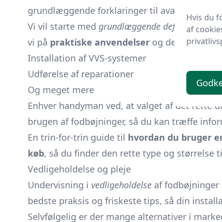
grundlæggende forklaringer til avancerede an
Hvis du f
Vi vil starte med
grundlæggende definitioner
, h
af cookie
privatlivs
vi på
praktiske anvendelser
og de mange sam
Installation af VVS-systemer
Udførelse af reparationer
Godk
Og meget mere
Enhver handyman ved, at valget af det rette ud
brugen af fodbøjninger, så du kan træffe info
En trin-for-trin guide til
hvordan du bruger e
køb
, så du finder den rette type og størrelse ti
Vedligeholdelse og pleje
Undervisning i
vedligeholdelse
af fodbøjninger 
bedste praksis og friskeste tips, så din install
Selvfølgelig er der mange alternativer i marke