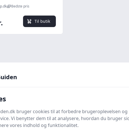
p.dk
Bedste pris
.
Til butik
uiden
her for flere detaljer
es
ler fodledbøjninger, er uundgåelige når det kommer t
en.dk bruger cookies til at forbedre brugeroplevelsen og 
 i ethvert rørsystem, der kræver smidige retning
vice. Vi benytter dem til at analysere, hvordan du bruger sid
ere vores indhold og funktionalitet.
gnet til at være din uundværlige ressource for alt, h