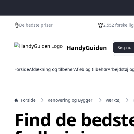
e menu
👌
🏆
De bedste priser
2.552 forskelli
Søg nu
HandyGuiden
Søg nu
Forside
Afdækning og tilbehør
Afløb og tilbehør
Arbejdstøj o
Forside
Renovering og Byggeri
Værktøj
Find de bedst