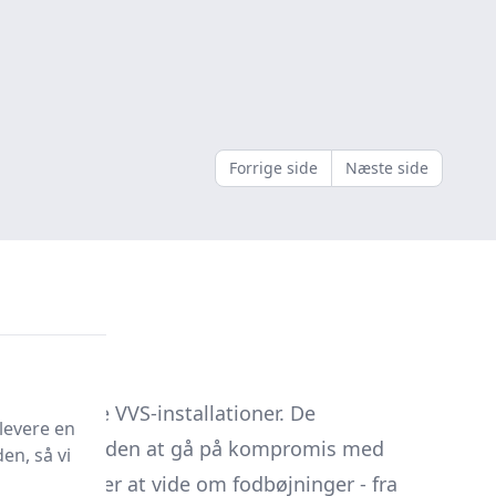
Forrige side
Næste side
il moderne VVS-installationer. De
levere en
sændringer uden at gå på kompromis med
en, så vi
vad du behøver at vide om fodbøjninger - fra