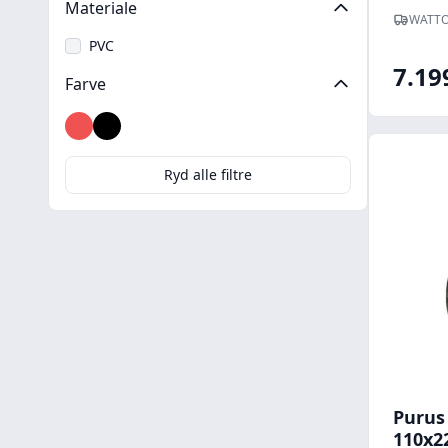
Materiale
WATTO
PVC
7.19
Farve
Rød
Sort
Ryd alle filtre
Purus
110x2