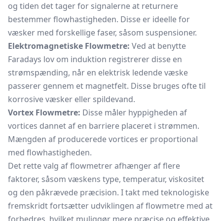
og tiden det tager for signalerne at returnere
bestemmer flowhastigheden. Disse er ideelle for
væsker med forskellige faser, såsom suspensioner.
Elektromagnetiske Flowmetre:
Ved at benytte
Faradays lov om induktion registrerer disse en
strømspænding, når en elektrisk ledende væske
passerer gennem et magnetfelt. Disse bruges ofte til
korrosive væsker eller spildevand.
Vortex Flowmetre:
Disse måler hyppigheden af
vortices dannet af en barriere placeret i strømmen.
Mængden af producerede vortices er proportional
med flowhastigheden.
Det rette valg af flowmetrer afhænger af flere
faktorer, såsom væskens type, temperatur, viskositet
og den påkrævede præcision. I takt med teknologiske
fremskridt fortsætter udviklingen af flowmetre med at
forbedres, hvilket muliggør mere præcise og effektive