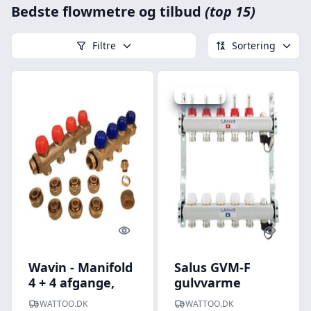
Bedste flowmetre og tilbud
(top 15)
Filtre
Sortering
Spar 28 kr.
Quick look
Quick l
Wavin - Manifold
Salus GVM-F
4 + 4 afgange,
gulvvarme
uden flowmeter
fordeler m.
WATTOO.DK
WATTOO.DK