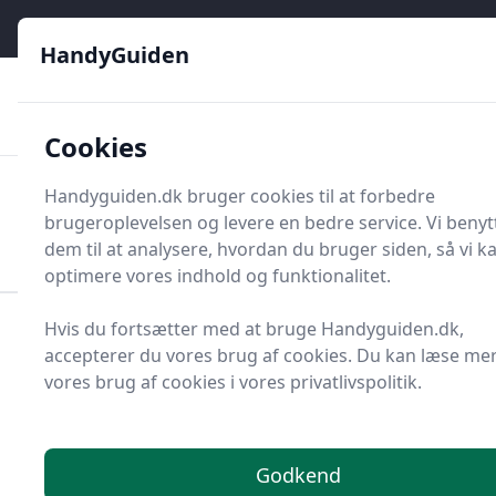
HandyGuiden - Din genvej til gør-det-selv og håndværkere
e menu
HandyGuiden
👌
🏆
De bedste priser
2.552 forskellige produkttyper
🛍️
🎖️
⭐⭐⭐⭐⭐
Tryg shopping
Mange kategorier
Cookies
HandyGuiden
Handyguiden.dk bruger cookies til at forbedre
Men
brugeroplevelsen og levere en bedre service. Vi benyt
Søg nu
Søg nu
dem til at analysere, hvordan du bruger siden, så vi k
optimere vores indhold og funktionalitet.
Hvis du fortsætter med at bruge Handyguiden.dk,
Forside
Renovering og Byggeri
Værktøj
accepterer du vores brug af cookies. Du kan læse me
Diverse værktøj
Værktøjsdele og tilbehør
vores brug af cookies i vores privatlivspolitik.
Ventiler og tilbehør
Flowmeter
Bedste flowmetre og
tilbud - top 15
Godkend