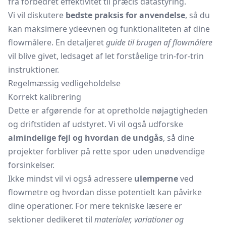
fra forbedret effektivitet til præcis datastyring.
Vi vil diskutere
bedste praksis for anvendelse
, så du
kan maksimere ydeevnen og funktionaliteten af dine
flowmålere. En detaljeret
guide til brugen af flowmålere
vil blive givet, ledsaget af let forståelige trin-for-trin
instruktioner.
Regelmæssig vedligeholdelse
Korrekt kalibrering
Dette er afgørende for at opretholde nøjagtigheden
og driftstiden af udstyret. Vi vil også udforske
almindelige fejl og hvordan de undgås
, så dine
projekter forbliver på rette spor uden unødvendige
forsinkelser.
Ikke mindst vil vi også adressere
ulemperne
ved
flowmetre og hvordan disse potentielt kan påvirke
dine operationer. For mere tekniske læsere er
sektioner dedikeret til
materialer, variationer og