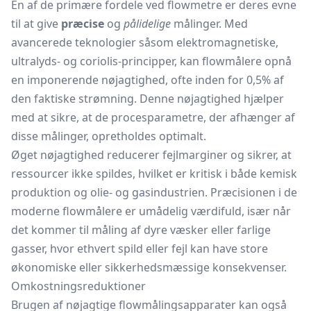
En af de primære fordele ved flowmetre er deres evne
til at give
præcise
og
pålidelige
målinger. Med
avancerede teknologier såsom elektromagnetiske,
ultralyds- og coriolis-principper, kan flowmålere opnå
en imponerende nøjagtighed, ofte inden for 0,5% af
den faktiske strømning. Denne nøjagtighed hjælper
med at sikre, at de procesparametre, der afhænger af
disse målinger, opretholdes optimalt.
Øget nøjagtighed reducerer fejlmarginer og sikrer, at
ressourcer ikke spildes, hvilket er kritisk i både kemisk
produktion og olie- og gasindustrien. Præcisionen i de
moderne flowmålere er umådelig værdifuld, især når
det kommer til måling af dyre væsker eller farlige
gasser, hvor ethvert spild eller fejl kan have store
økonomiske eller sikkerhedsmæssige konsekvenser.
Omkostningsreduktioner
Brugen af nøjagtige flowmålingsapparater kan også