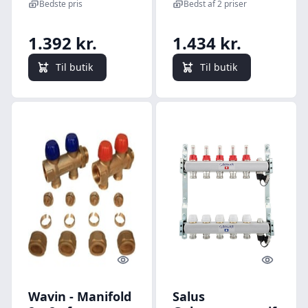
p fremlb, til 16 x
flowmeter, til 5
Bedste pris
Bedst af 2 priser
2,0 mm alupex-rr
kredse kredse
1.392 kr.
1.434 kr.
Til butik
Til butik
Quick look
Quick l
Wavin - Manifold
Salus