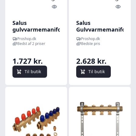
Quick look
Quick l
Salus
Salus
gulvvarmemanifold
Gulvvarmemanifold
6-kreds med
9-kreds med
Proshop.dk
Proshop.dk
flowmeter
flowmeter
Bedst af 2 priser
Bedste pris
1.727 kr.
2.628 kr.
Til butik
Til butik