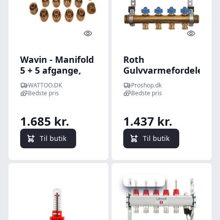
Quick look
Quick l
Wavin - Manifold
Roth
5 + 5 afgange,
Gulvvarmefordeler
uden flowmeter
4 afgange uden
WATTOO.DK
Proshop.dk
p fremlb, til 20 x
omløber
Bedste pris
Bedste pris
2,0 mm pex-rr
1.685 kr.
1.437 kr.
Til butik
Til butik
Spar -109 kr.