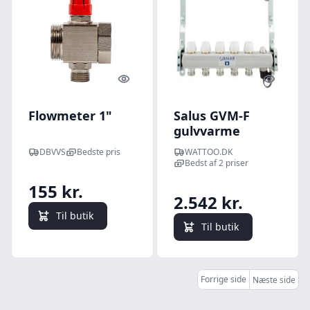
Quick look
Quick l
Flowmeter 1"
Salus GVM-F
gulvvarme
fordeler m.
DBVVS
Bedste pris
WATTOO.DK
flowmeter, til 8
Bedst af 2 priser
kredse kredse
155 kr.
2.542 kr.
Til butik
Til butik
Forrige side
Næste side