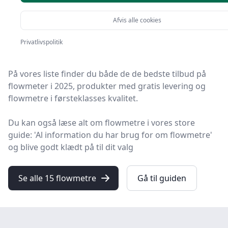
Afvis alle cookies
Velkommen til HandyGuiden! Vi har gjort arbejdet for
dig og udvalgt 15 af de bedste flowmetre på
Privatlivspolitik
markedet.
På vores liste finder du både de de bedste tilbud på
flowmeter i 2025, produkter med gratis levering og
flowmetre i førsteklasses kvalitet.
Du kan også læse alt om flowmetre i vores store
guide: 'Al information du har brug for om flowmetre'
og blive godt klædt på til dit valg
Se alle 15 flowmetre
Gå til guiden