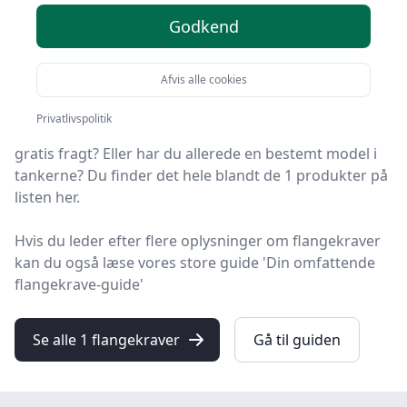
Godkend
Du er landet på HandyGuiden, det helt rigtige sted at
finde flangekraver. Vi har udvalgt de 1 bedste
Afvis alle cookies
produkter lige nu, så du er sikret et godt køb!
Privatlivspolitik
Leder du efter et godt flangekrave tilbud? Vil du have
gratis fragt? Eller har du allerede en bestemt model i
tankerne? Du finder det hele blandt de 1 produkter på
listen her.
Hvis du leder efter flere oplysninger om flangekraver
kan du også læse vores store guide 'Din omfattende
flangekrave-guide'
Se alle 1 flangekraver
Gå til guiden