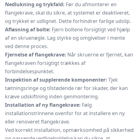
Nedlukning og trykfald:
Før du afmonterer en
flangekrave, skal du sikre, at systemet er deaktiveret,
og trykket er udlignet. Dette forhindrer farlige udslip.
Afløsning af bolte:
Fjern boltene forsigtigt ved hjælp
af en skruenøgle. Lag styrke og omgivelser i mente
ved denne proces.
Fjernelse af flangekrave:
Når skruerne er fjernet, kan
flangekraven forsigtigt trækkes af
forbindelsespunktet.
Inspektion af supplerende komponenter:
Tjek
tætningsringe og tilstødende rør for skader, der kan
kræve udskiftning inden genmontering.
Installation af ny flangekrave:
Følg
installationstrinnene ovenfor for at installere en ny
eller renoveret flangekrave.
Ved korrekt installation, opmærksomhed på sikkerhed
og passende vedligeholdelse kan du sikre, at