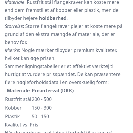
Materiale
: Rustfrit stål flangekraver kan koste mere
end dem fremstillet af kobber eller plastik, men de
tilbyder højere
holdbarhed
.
Størrelse
: Større flangekraver plejer at koste mere på
grund af den ekstra mængde af materiale, der er
behov for.
Mærke
: Nogle mærker tilbyder premium kvaliteter,
hvilket kan øge prisen.
Sammenligningstabeller er et effektivt værktøj til
hurtigt at vurdere prisspændet. De kan præsentere
flere nøgleforholdsdata i en overskuelig form:
Materiale
Prisinterval (DKK)
Rustfrit stål
200 - 500
Kobber
150 - 300
Plastik
50 - 150
Kvalitet vs. Pris
Når du vurderer kvaliteten i forhold til prisen på