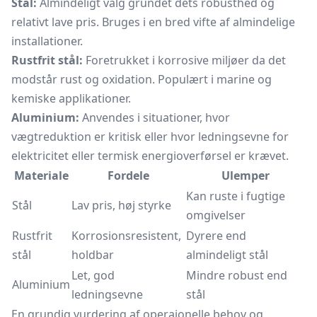
Stål:
Almindeligt valg grundet dets robusthed og
relativt lave pris. Bruges i en bred vifte af almindelige
installationer.
Rustfrit stål:
Foretrukket i korrosive miljøer da det
modstår rust og oxidation. Populært i marine og
kemiske applikationer.
Aluminium:
Anvendes i situationer, hvor
vægtreduktion er kritisk eller hvor ledningsevne for
elektricitet eller termisk energioverførsel er krævet.
Materiale
Fordele
Ulemper
Kan ruste i fugtige
Stål
Lav pris, høj styrke
omgivelser
Rustfrit
Korrosionsresistent,
Dyrere end
stål
holdbar
almindeligt stål
Let, god
Mindre robust end
Aluminium
ledningsevne
stål
En grundig vurdering af operaionelle behov og