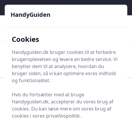
HandyGuiden - Din genvej til gør-det-selv og håndværkere
e menu
HandyGuiden
👌
🏆
De bedste priser
2.552 forskellige produkttyper
🛍️
🎖️
⭐⭐⭐⭐⭐
Tryg shopping
Mange kategorier
Cookies
HandyGuiden
Handyguiden.dk bruger cookies til at forbedre
Men
brugeroplevelsen og levere en bedre service. Vi
Søg nu
Søg nu
benytter dem til at analysere, hvordan du
bruger siden, så vi kan optimere vores indhold
og funktionalitet.
Forside
Renovering og Byggeri
Værktøj
Hvis du fortsætter med at bruge
Diverse værktøj
Værktøjsdele og tilbehør
Handyguiden.dk, accepterer du vores brug af
Koblinger og tilbehør
Flangekrave
cookies. Du kan læse mere om vores brug af
Bedste flangekraver og
cookies i vores privatlivspolitik.
tilbud - top 1