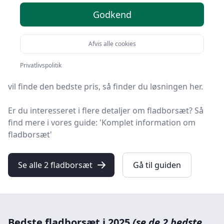
Godkend
Du er kommet til det rette sted! På HandyGuiden har vi
udvalgt 2 af de bedste fladborsæt, så du får det
optimale køb.
Afvis alle cookies
Uanset om du prioriterer høj kvalitet uanset prisen,
Privatlivspolitik
om du leder efter et fladborsæt med fri fragt, eller du
vil finde den bedste pris, så finder du løsningen her.
Er du interesseret i flere detaljer om fladborsæt? Så
find mere i vores guide: 'Komplet information om
fladborsæt'
Se alle 2 fladborsæt
Gå til guiden
Bedste fladborsæt i 2025
(se de 2 bedste