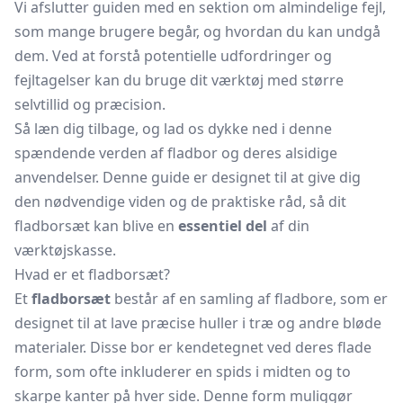
Vi afslutter guiden med en sektion om almindelige fejl,
som mange brugere begår, og hvordan du kan undgå
dem. Ved at forstå potentielle udfordringer og
fejltagelser kan du bruge dit værktøj med større
selvtillid og præcision.
Så læn dig tilbage, og lad os dykke ned i denne
spændende verden af fladbor og deres alsidige
anvendelser. Denne guide er designet til at give dig
den nødvendige viden og de praktiske råd, så dit
fladborsæt kan blive en
essentiel del
af din
værktøjskasse.
Hvad er et fladborsæt?
Et
fladborsæt
består af en samling af fladbore, som er
designet til at lave præcise huller i træ og andre bløde
materialer. Disse bor er kendetegnet ved deres flade
form, som ofte inkluderer en spids i midten og to
skarpe kanter på hver side. Denne form muliggør