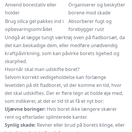
Anvend borestativ eller
Organiserer og beskytter
holder
borene mod skade
Brug silica gel pakkes ind i
Absorberer fugt og
opbevaringsområdet
forebygger rust
Undgå at lægge tungt værktøj oven på fladborsæt, da
det kan beskadige dem, eller medføre unødvendig
kraftpåvirkning, som kan påvirke borets ligehed og
skarphed.
Hvornår skal man udskifte boret?
Selvom korrekt vedligeholdelse kan forlænge
levetiden på dit fladboret, vil der komme en tid, hvor
det skal udskiftes. Der er flere tegn at holde øje med,
som indikerer, at det er tid til at få et nyt bor:
Ujævne boringer:
Hvis boret ikke længere skærer
rent og efterlader splinterede kanter.
Synlig skade:
Revner eller brud på borets klinge, eller