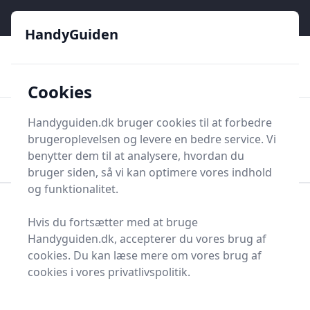
HandyGuiden - Din genvej til gør-det-selv og håndværkere
e menu
HandyGuiden
👌
🏆
De bedste priser
2.552 forskellige produkttyper
🛍️
🎖️
⭐⭐⭐⭐⭐
Tryg shopping
Mange kategorier
Cookies
HandyGuiden
Handyguiden.dk bruger cookies til at forbedre
Men
brugeroplevelsen og levere en bedre service. Vi
Søg nu
Søg nu
benytter dem til at analysere, hvordan du
bruger siden, så vi kan optimere vores indhold
og funktionalitet.
Forside
Renovering og Byggeri
Værktøj
Hvis du fortsætter med at bruge
Håndværktøj
Boremaskiner og bor
Fladborsæt
Handyguiden.dk, accepterer du vores brug af
Bedste fladborsæt i
cookies. Du kan læse mere om vores brug af
cookies i vores privatlivspolitik.
2025 - se de 2 bedste her