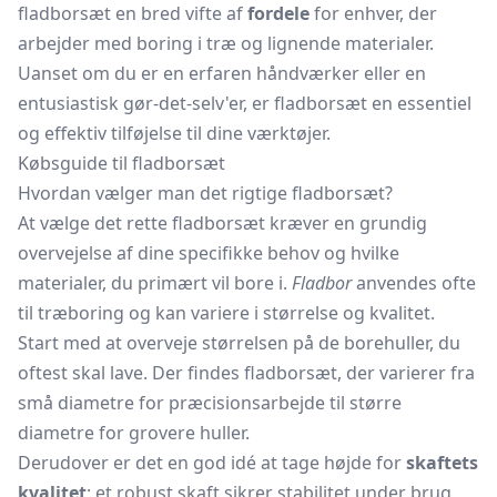
fladborsæt en bred vifte af
fordele
for enhver, der
arbejder med boring i træ og lignende materialer.
Uanset om du er en erfaren håndværker eller en
entusiastisk gør-det-selv'er, er fladborsæt en essentiel
og effektiv tilføjelse til dine værktøjer.
Købsguide til fladborsæt
Hvordan vælger man det rigtige fladborsæt?
At vælge det rette fladborsæt kræver en grundig
overvejelse af dine specifikke behov og hvilke
materialer, du primært vil bore i.
Fladbor
anvendes ofte
til træboring og kan variere i størrelse og kvalitet.
Start med at overveje størrelsen på de borehuller, du
oftest skal lave. Der findes fladborsæt, der varierer fra
små diametre for præcisionsarbejde til større
diametre for grovere huller.
Derudover er det en god idé at tage højde for
skaftets
kvalitet
; et robust skaft sikrer stabilitet under brug.