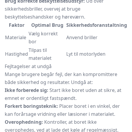
Brug korrekte beskyttelsesudstyr:
Ud over
sikkerhedsbriller, overvej at bruge
beskyttelseshandsker og
høreværn.
Faktor
Optimal Brug
Sikkerhedsforanstaltning
Vælg korrekt
Materiale
Anvend briller
bor
Tilpas til
Hastighed
Lyt til motorlyden
materialet
Fejltagelser at undgå
Mange brugere begår fejl, der kan kompromittere
både sikkerhed og resultater. Undgå at:
Ikke forberede sig:
Start ikke boret uden at sikre, at
emnet er ordentligt fastspændt.
Forkert boringsteknik:
Placer boret i en vinkel, der
kan forårsage vridning eller læsioner i materialet.
Overophedning:
Kontroller, at boret ikke
overophedes, ved at lade det køle af regelmæssigt.