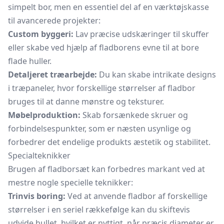
simpelt bor, men en essentiel del af en værktøjskasse
til avancerede projekter:
Custom byggeri:
Lav præcise udskæringer til skuffer
eller skabe ved hjælp af fladborens evne til at bore
flade huller.
Detaljeret træarbejde:
Du kan skabe intrikate designs
i træpaneler, hvor forskellige størrelser af fladbor
bruges til at danne mønstre og teksturer.
Møbelproduktion:
Skab forsænkede skruer og
forbindelsespunkter, som er næsten usynlige og
forbedrer det endelige produkts æstetik og stabilitet.
Specialteknikker
Brugen af fladborsæt kan forbedres markant ved at
mestre nogle specielle teknikker:
Trinvis boring:
Ved at anvende fladbor af forskellige
størrelser i en seriel rækkefølge kan du skiftevis
udvide hullet, hvilket er nyttigt, når præcis diameter er