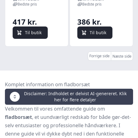
mm, 9 stk.
Bedste pris
Bedste pris
417 kr.
386 kr.
Til butik
Til butik
Forrige side
Næste side
Komplet information om fladborsæt
Disclaimer: Indholdet er delvist AI-genereret. Klik
her for flere detaljer
Velkommen til vores omfattende guide om
fladborsæt
, et uundværligt redskab for både gør-det-
selv entusiaster og professionelle håndværkere. I
denne guide vil vi dykke dybt ned i den funktionelle