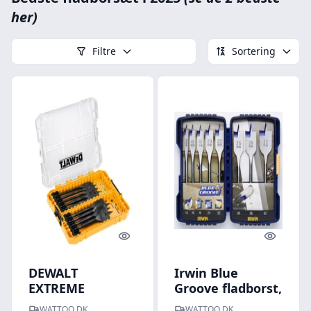
her)
Filtre
Sortering
Quick look
Quick l
DEWALT
Irwin Blue
EXTREME
Groove fladborst,
Fladborst, 12-32
8 stk., 12-32 mm
WATTOO.DK
WATTOO.DK