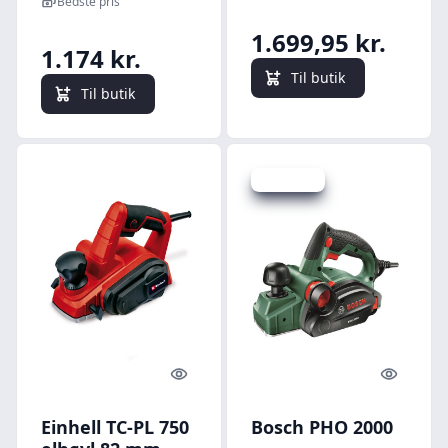
Bedste pris
1.699,95 kr.
1.174 kr.
Til butik
Til butik
Spar 49 kr.
Quick look
Quick l
Einhell TC-PL 750
Bosch PHO 2000