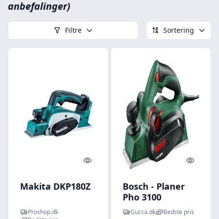
anbefalinger)
Filtre
Sortering
Quick look
Quick l
Makita DKP180Z
Bosch - Planer
Pho 3100
Proshop.dk
Gucca.dk
Bedste pris