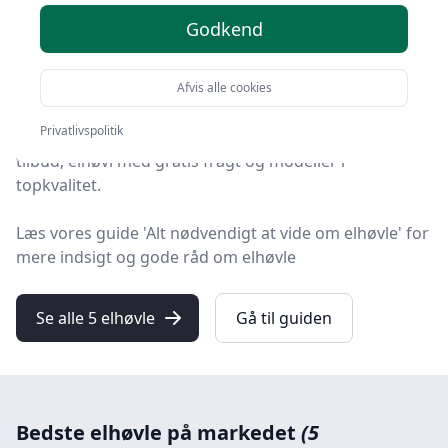
anbefalinger
Godkend
Velkommen til HandyGuiden! Vi har gjort arbejdet for
dig og udvalgt 5 af de bedste elhøvle på markedet.
Afvis alle cookies
Privatlivspolitik
Blandt de 5 udvalgte produkter finder du både skarpe
tilbud, elhøvl med gratis fragt og modeller i
topkvalitet.
Læs vores guide 'Alt nødvendigt at vide om elhøvle' for
mere indsigt og gode råd om elhøvle
Se alle 5 elhøvle
Gå til guiden
Bedste elhøvle på markedet
(5