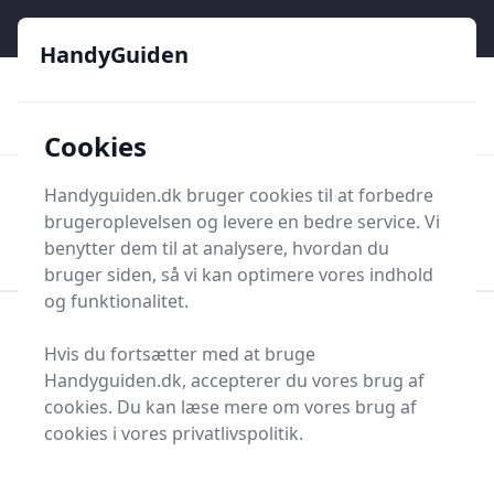
HandyGuiden - Din genvej til gør-det-selv og håndværkere
e menu
HandyGuiden
👌
🏆
De bedste priser
2.552 forskellige produkttyper
🛍️
🎖️
⭐⭐⭐⭐⭐
Tryg shopping
Mange kategorier
Cookies
HandyGuiden
Handyguiden.dk bruger cookies til at forbedre
Men
brugeroplevelsen og levere en bedre service. Vi
Søg nu
Søg nu
benytter dem til at analysere, hvordan du
bruger siden, så vi kan optimere vores indhold
og funktionalitet.
Forside
Renovering og Byggeri
Værktøj
Hvis du fortsætter med at bruge
Større værktøj
Høvleværktøj
Elhøvl
Handyguiden.dk, accepterer du vores brug af
Bedste elhøvle på
cookies. Du kan læse mere om vores brug af
cookies i vores privatlivspolitik.
markedet - 5