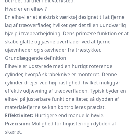
betroet partner i dit værksted.
Hvad er en elhøvl?
En elhøvl er et elektrisk værktøj designet til at fjerne
lag af træoverflader, hvilket gør det til en uundværlig
hjælp i træbearbejdning. Dens primære funktion er at
skabe glatte og jævne overflader ved at fjerne
ujævnheder og skævheder fra træstykker.
Grundlæggende definition
Elhøvle er udstyrede med en hurtigt roterende
cylinder, hvorpå skrabeknive er monteret. Denne
cylinder drejer ved høj hastighed, hvilket muliggør
effektiv udjævning af træoverfladen. Typisk byder en
elhøvl på justerbare funktionaliteter, så dybden af
materialefjernelse kan kontrolleres præcist.
Effektivitet:
Hurtigere end manuelle høvle.
Præcision:
Mulighed for finjustering i dybden af
skæret.