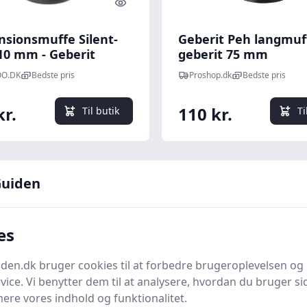
Quick look
nsionsmuffe Silent-
Geberit Peh langmuf
110 mm - Geberit
geberit 75 mm
O.DK
Bedste pris
Proshop.dk
Bedste pris
kr.
110 kr.
Til butik
Ti
uiden
es
en.dk bruger cookies til at forbedre brugeroplevelsen og 
vice. Vi benytter dem til at analysere, hvordan du bruger sid
her for flere detaljer
ere vores indhold og funktionalitet.