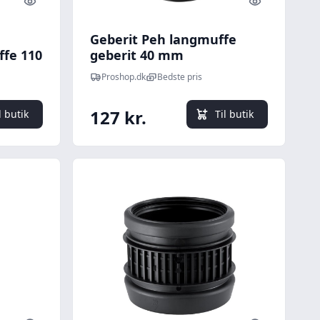
Quick look
Quick look
Geberit Peh langmuffe
fe 110
geberit 40 mm
Proshop.dk
Bedste pris
127 kr.
l butik
Til butik