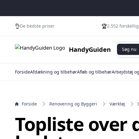
e menu
👌
🏆
De bedste priser
2.552 forskelli
Søg nu
HandyGuiden
Søg nu
Forside
Afdækning og tilbehør
Afløb og tilbehør
Arbejdstøj o
Forside
Renovering og Byggeri
Værktøj
Topliste over 