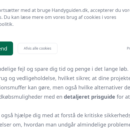
sionsmuffer, en essentiel komponent i mange bygge- 
ortsætter med at bruge Handyguiden.dk, accepterer du vor
selv-entusiast, vil denne guide give dig en dybdegå
s. Du kan læse mere om vores brug af cookies i vores
ntiale.
politik.
led eller bredningsfuger, spiller en afgørende rolle
 vi dække en række emner, lige fra de grundlæggende de
end
Afvis alle cookies
Pr
se de forskellige typer ekspansionsmuffer, du kan stø
delige fejl og spare dig tid og penge i det lange løb
ug og vedligeholdelse, hvilket sikrer, at dine projekt
sionsmuffer kan gøre, men også hvilke alternativer de
 indkøbsmuligheder med en
detaljeret prisguide
for a
 også hjælpe dig med at forstå de kritiske sikkerhed
jelser om, hvordan man undgår almindelige problemer,