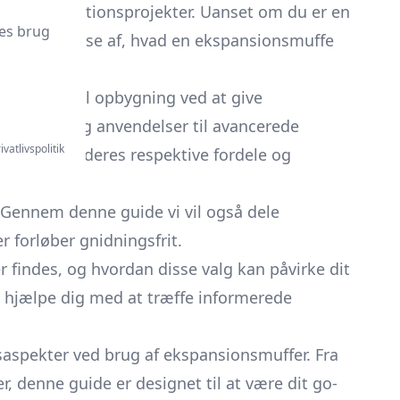
og installationsprojekter. Uanset om du er en
es brug
ende forståelse af, hvad en ekspansionsmuffe
 i strukturel opbygning ved at give
finitioner og anvendelser til avancerede
ivatlivspolitik
de på, samt deres respektive fordele og
. Gennem denne guide vi vil også dele
er forløber gnidningsfrit.
r findes, og hvordan disse valg kan påvirke dit
t hjælpe dig med at træffe informerede
saspekter ved brug af ekspansionsmuffer. Fra
 denne guide er designet til at være dit go-