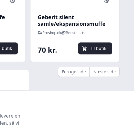
Quick look
Quick look
fe
Geberit silent
samle/ekspansionsmuffe
56 mm
Proshop.dk
Bedste pris
70 kr.
l butik
Til butik
Forrige side
Næste side
levere en
en, så vi