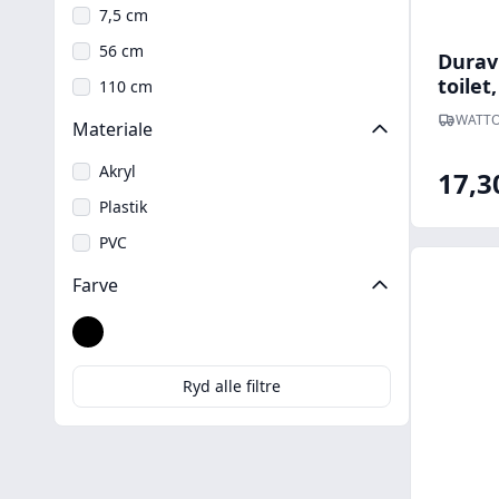
7,5 cm
56 cm
Duravi
toilet,
110 cm
toilet
WATTO
Materiale
Akryl
17,3
Plastik
PVC
Farve
Sort
Ryd alle filtre