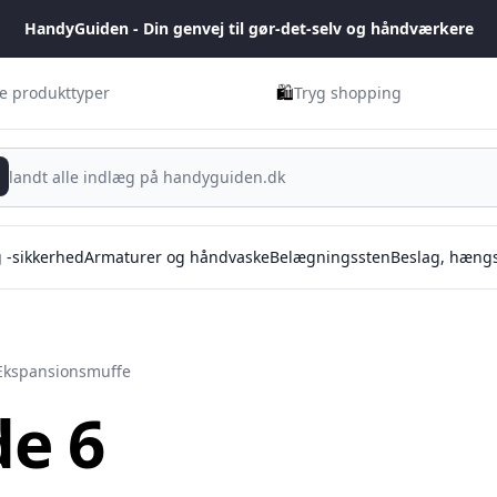
HandyGuiden - Din genvej til gør-det-selv og håndværkere
🛍️
ge produkttyper
Tryg shopping
g -sikkerhed
Armaturer og håndvaske
Belægningssten
Beslag, hængs
Ekspansionsmuffe
de 6