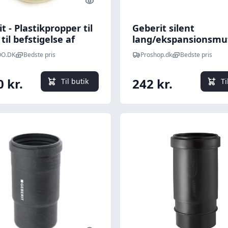
Quick look
t - Plastikpropper til
Geberit silent
 til befstigelse af
lang/ekspansionsmuf
sde
mm
O.DK
Bedste pris
Proshop.dk
Bedste pris
0 kr.
242 kr.
Til butik
Ti