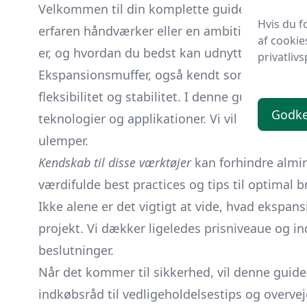
Velkommen til din komplette guide til ekspan
Hvis du f
erfaren håndværker eller en ambitiøs gør-det-
af cookie
er, og hvordan du bedst kan udnytte dens pote
privatlivs
Ekspansionsmuffer, også kendt som ekspansions
fleksibilitet og stabilitet. I denne guide vil
Godk
teknologier og applikationer. Vi vil også bely
ulemper.
Kendskab til disse værktøjer
kan forhindre almin
værdifulde best practices og tips til optimal br
Ikke alene er det vigtigt at vide, hvad ekspan
projekt. Vi dækker ligeledes prisniveaue og
beslutninger.
Når det kommer til sikkerhed, vil denne guide
indkøbsråd til vedligeholdelsestips og overve