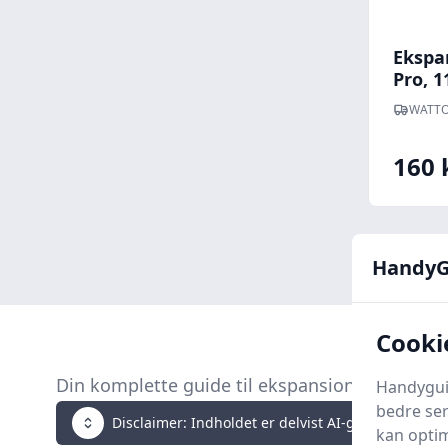
Ekspa
Pro, 
WATTO
160 
HandyG
Cooki
Din komplette guide til ekspansionsmuffer
Handyguid
bedre ser
Disclaimer: Indholdet er delvist AI-genereret. Klik 
kan optim