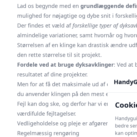
Lad os begynde med en
grundlæggende defi
mulighed for nøjagtige og dybe snit i forskell
Der findes et væld af
forskellige typer af dyksa
almindelige variationer, samt hvornår og hvor
Størrelsen af en klinge kan drastisk ændre udf
den rette størrelse til sit projekt.
Fordele ved at bruge dyksavklinger
: Ved at
resultatet af dine projekter.
HandyG
Men for at få det maksimale ud af din dyksavkl
du anvender klingen på den mest effektive og
Cooki
Fejl kan dog ske, og derfor har vi en sektion d
værdifulde fejltagelser.
Handyguid
Vedligeholdelse og pleje er afgørende for at f
bedre ser
Regelmæssig rengøring
kan optim