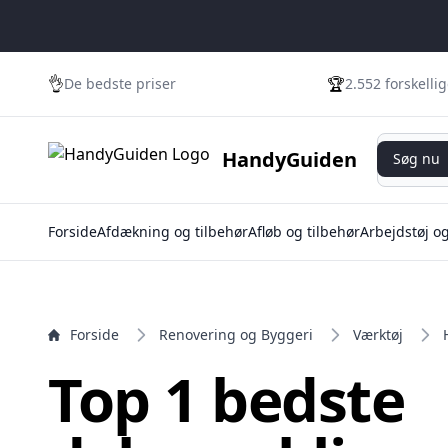
e menu
👌
🏆
De bedste priser
2.552 forskelli
Søg nu
HandyGuiden
Søg nu
Forside
Afdækning og tilbehør
Afløb og tilbehør
Arbejdstøj o
Forside
Renovering og Byggeri
Værktøj
Top 1 bedste