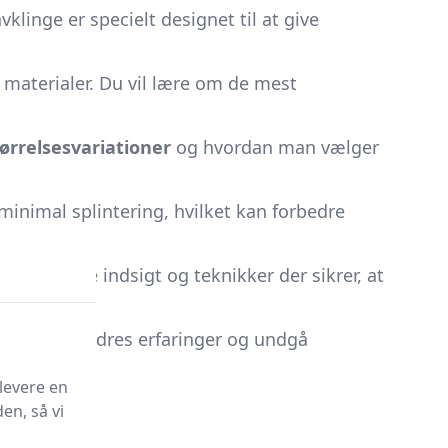
vklinge er specielt designet til at give
g materialer. Du vil lære om de mest
ørrelsesvariationer
og hvordan man vælger
minimal splintering, hvilket kan forbedre
g
. Vi vil dele indsigt og teknikker der sikrer, at
m
. Lær af andres erfaringer og undgå
levere en
en, så vi