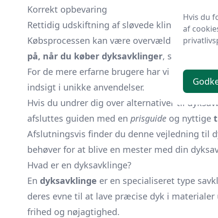
Korrekt opbevaring
Hvis du f
Rettidig udskiftning af sløvede klinger
af cookie
Købsprocessen kan være overvældende med ma
privatlivs
på, når du køber dyksavklinger
, så du kan t
For de mere erfarne brugere har vi en sektio
Godk
indsigt i unikke anvendelser.
Hvis du undrer dig over alternativer til dyksav
afsluttes guiden med en
prisguide
og nyttige
t
Afslutningsvis finder du denne vejledning til
behøver for at blive en mester med din dyksav
Hvad er en dyksavklinge?
En
dyksavklinge
er en specialiseret type
savk
deres evne til at lave præcise dyk i materiale
frihed og nøjagtighed.