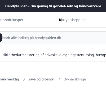
HandyGuiden - Din genvej til gør-det-selv og håndværkere
🛍️
ge produkttyper
Tryg shopping
g -sikkerhed
Armaturer og håndvaske
Belægningssten
Beslag, hængs
Håndværktøj
Save og tilbehør
Dyksavsklinge