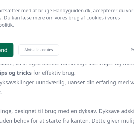
ortsætter med at bruge Handyguiden.dk, accepterer du vor
s. Du kan læse mere om vores brug af cookies i vores
nge mærker og modeller tilgængelige. Derfor vil v
politik.
ræffe informerede beslutninger.
n om
avancerede anvendelser
af dyksavklinger. Fra kreati
end
Afvis alle cookies
Pr
blade, vil vi også dække forskellige værktøjer og meto
ips og tricks
for effektiv brug.
 dyksavsklinger uundværlig, uanset din erfaring med v
.
linge,
designet til brug med en dyksav. Dyksave adski
r uden behov for at starte fra kanten. Dette giver mu