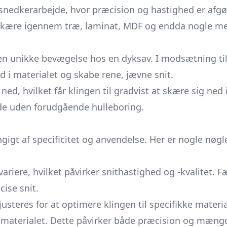
g snedkerarbejde, hvor præcision og hastighed er af
t skære igennem træ, laminat, MDF og endda nogle met
en unikke bevægelse hos en dyksav. I modsætning til
d i materialet og skabe rene, jævne snit.
ned, hvilket får klingen til gradvist at skære sig n
de uden forudgående hulleboring.
gigt af specificitet og anvendelse. Her er nogle nøg
riere, hvilket påvirker snithastighed og -kvalitet. F
cise snit.
teres for at optimere klingen til specifikke materia
 materialet. Dette påvirker både præcision og mængde