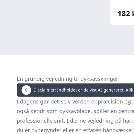
182 
En grundig vejledning til dyksavsklinger
Disclaimer: Indholdet er delvist AI-genereret. Klik 
I dagens gør-det-selv-verden er præcision og 
også kendt som dyksavblade, spiller en central
professionelle snit. I denne vejledning på han
du er nybegynder eller en erfaren håndværker, 