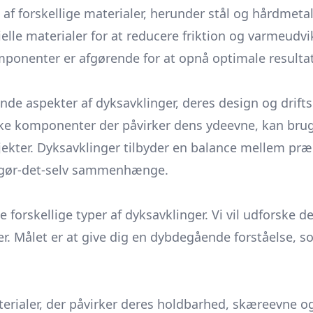
 af forskellige materialer, herunder stål og hårdmeta
elle materialer for at reducere friktion og varmeudvi
mponenter er afgørende for at opnå optimale resulta
e aspekter af dyksavklinger, deres design og driftsp
lke komponenter der påvirker dens ydeevne, kan brug
jekter. Dyksavklinger tilbyder en balance mellem præci
g gør-det-selv sammenhænge.
de forskellige typer af dyksavklinger. Vi vil udforske 
rker. Målet er at give dig en dybdegående forståelse,
materialer, der påvirker deres holdbarhed, skæreevne 