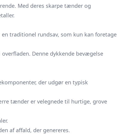
gørende. Med deres skarpe tænder og
aller.
 en traditionel
rundsav,
som kun kan foretage
ed i overfladen. Denne dykkende bevægelse
lekomponenter, der udgør en typisk
ærre tænder er velegnede til hurtige, grove
ler.
n af affald, der genereres.