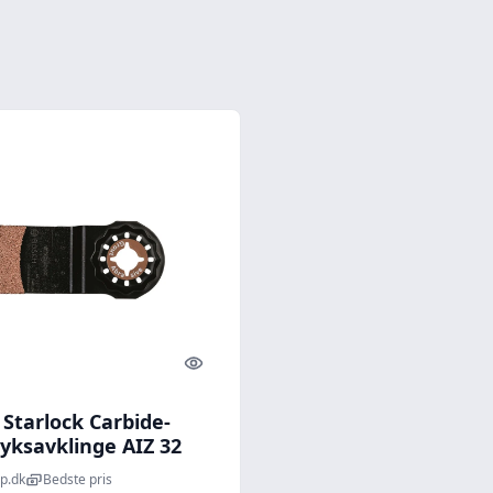
Quick look
Starlock Carbide-
yksavklinge AIZ 32
p.dk
Bedste pris