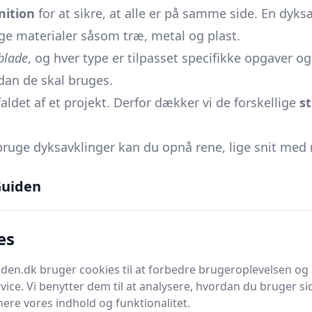
nition
for at sikre, at alle er på samme side. En dyksa
ige materialer såsom træ, metal og plast.
vblade
, og hver type er tilpasset specifikke opgaver o
dan de skal bruges.
aldet af et projekt. Derfor dækker vi de forskellige
st
 bruge dyksavklinger kan du opnå rene, lige snit med 
uiden
inge, er det vigtigt at kende
bedste praksis for bru
 sikker måde.
es
edikeret til
almindelige fejl og hvordan man undgår de
en.dk bruger cookies til at forbedre brugeroplevelsen og 
orlænger levetiden af dine dyksavklinger
vice. Vi benytter dem til at analysere, hvordan du bruger sid
ere vores indhold og funktionalitet.