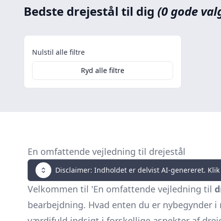
Bedste drejestål til dig
(0 gode val
Nulstil alle filtre
Ryd alle filtre
En omfattende vejledning til drejestål
Disclaimer: Indholdet er delvist AI-genereret. Klik 
Velkommen til 'En omfattende vejledning til
d
bearbejdning. Hvad enten du er nybegynder i m
værdifuld indsigt i forskellige aspekter af dr