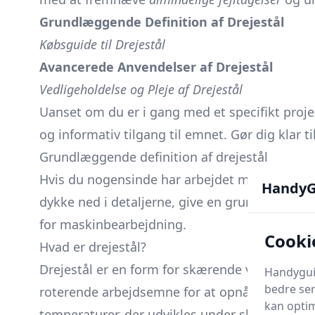
Grundlæggende Definition af Drejestål
Købsguide til Drejestål
Avancerede Anvendelser af Drejestål
Vedligeholdelse og Pleje af Drejestål
Uanset om du er i gang med et specifikt proje
og informativ tilgang til emnet. Gør dig klar ti
Grundlæggende definition af drejestål
Hvis du nogensinde har arbejdet med metalbe
HandyG
dykke ned i detaljerne, give en grundlæggende
for maskinbearbejdning.
Cooki
Hvad er drejestål?
Drejestål er en form for skærende værktøj, so
Handyguid
bedre ser
roterende arbejdsemne for at opnå en ønsket f
kan optim
temperaturer, der udvikles under skæreproce