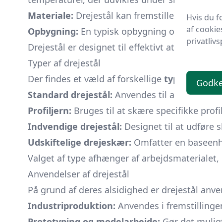
Materiale:
Drejestål kan fremstilles af materi
Hvis du f
af cookie
Opbygning:
En typisk opbygning omfatter et 
privatlivs
Drejestål er designet til effektivt at fjerne m
Typer af drejestål
Der findes et væld af forskellige
typer
af dreje
Godk
Standard drejestål:
Anvendes til almene skæreo
Profiljern:
Bruges til at skære specifikke profi
Indvendige drejestål:
Designet til at udføre 
Udskiftelige drejeskær:
Omfatter en baseenhed
Valget af type afhænger af arbejdsmaterialet, 
Anvendelser af drejestål
På grund af deres alsidighed er drejestål anv
Industriproduktion:
Anvendes i fremstillinge
Prototyping og modelarbejde:
Gør det muligt