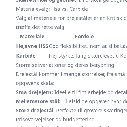
Materialevalg: Hss vs. Carbide
Valg af materiale for drejestålet er en kritis
træffe det rette valg:
Materiale
Fordele
Højevne HSS
God fleksibilitet, nem at slibe
La
Karbide
Høj styrke, lang skærelevetid
Ko
Størrelsesvariationer og deres betydning
Drejestål kommer i mange størrelser, fra små h
opgavens skala:
Små drejejern:
Ideelle til fint arbejde og det
Mellemstore stål:
Til alsidige opgaver, hvor 
Store drejestål:
Perfekte til grovere skæringe
Prisovervejelser og budgettering