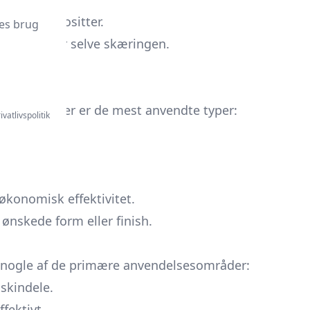
miske kompositter.
es brug
som udfører selve skæringen.
ke former.
erationer. Her er de mest anvendte typer:
ivatlivspolitik
 økonomisk effektivitet.
ønskede form eller finish.
er nogle af de primære anvendelsesområder:
skindele.
fektivt.