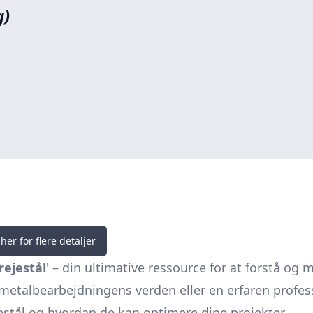
g)
her for flere detaljer
rejestål
' – din ultimative ressource for at forstå og
etalbearbejdningens verden eller en erfaren professi
ejestål og hvordan de kan optimere dine projekter.