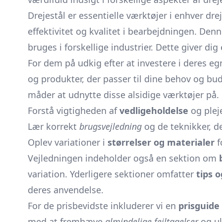
Drejestål er essentielle værktøjer i enhver
dre
effektivitet og kvalitet i bearbejdningen. Den
bruges i forskellige industrier. Dette giver di
For dem på udkig efter at investere i deres eg
og produkter, der passer til dine behov og b
måder at udnytte disse alsidige værktøjer på.
Forstå vigtigheden af
vedligeholdelse
og pleje
Lær korrekt
brugsvejledning
og de teknikker, de
Oplev variationer i
størrelser og materialer
f
Vejledningen indeholder også en sektion om
variation. Yderligere sektioner omfatter
tips o
deres anvendelse.
For de prisbevidste inkluderer vi en
prisguide
med at fremhæve
almindelige fejltagelser
og ul