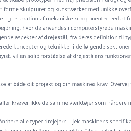
at forme skulpturer og kunstværker med unikke overf
e og reparation af mekaniske komponenter, ved at fo
earbejdning, hvor de anvendes i computerstyrede maski
gende aspekter af
drejestål
, fra deres definition til
rede koncepter og teknikker i de følgende sektioner
yist, vil en solid forståelse af drejestålens funktione
lse af både dit projekt og din maskines krav. Overvej
ller kræver ikke de samme værktøjer som hårdere ma
åndtere alle typer
drejejern.
Tjek maskinens specifikat
 kræver forskellige skærevinkler. Tilpas valget af dre