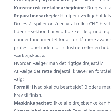
Kunstnerisk metalbearbejdning:
Bruges til 
Reparationsarbejde:
Hjælper i vedligeholdels
Drejestål spiller også en vital rolle i CNC-b
I denne sektion har vi udforsket de grundlæg
danner fundamentet for at forstå mere avance
professionel inden for industrien eller en hobb
værktøjskasse.
Hvordan vælger man det rigtige drejestål?
At vælge det rette drejestål kræver en forståe
valg:
Formål:
Hvad skal du bearbejde? Blødere meta
krav til finish.
Maskinkapacitet:
Ikke alle drejebænke kan h
Skærevinkel og geometri:
Forskellige opgaver