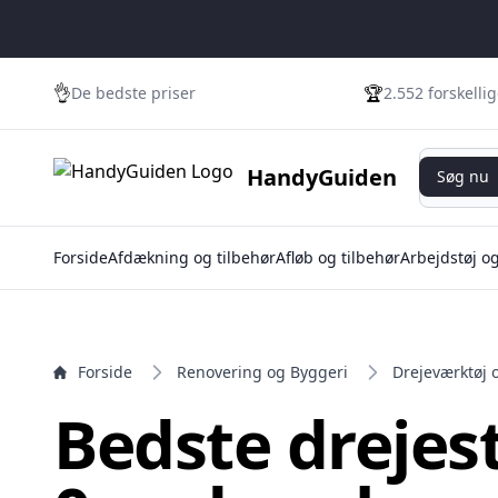
e menu
👌
🏆
De bedste priser
2.552 forskelli
Søg nu
HandyGuiden
Søg nu
Forside
Afdækning og tilbehør
Afløb og tilbehør
Arbejdstøj o
Forside
Renovering og Byggeri
Drejeværktøj 
Bedste drejestå