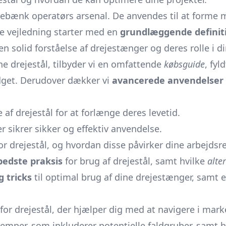
jebænk
operatørs arsenal. De anvendes til at forme me
ne vejledning starter med en
grundlæggende definit
g en solid forståelse af drejestænger og deres rolle i 
ne drejestål, tilbyder vi en omfattende
købsguide
, fyl
udget. Derudover dækker vi
avancerede anvendelser
 af drejestål for at forlænge deres levetid.
r sikrer sikker og effektiv anvendelse.
or drejestål, og hvordan disse påvirker dine arbejdsre
bedste praksis
for brug af drejestål, samt hvilke
alte
g tricks
til optimal brug af dine drejestænger, samt
for drejestål, der hjælper dig med at navigere i mark
emper, som inkluderer potentielle faldgruber, samt