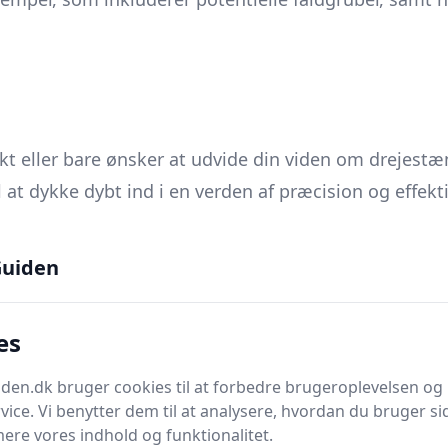
kt eller bare ønsker at udvide din viden om drejestæn
l at dykke dybt ind i en verden af præcision og effekti
arbejdning, har du sandsynligvis stødt på
drejestål
. 
uiden
 definition og udforske de forskellige typer og anve
es
m anvendes på drejebænke til at forme, skære og glat
en.dk bruger cookies til at forbedre brugeroplevelsen og 
vice. Vi benytter dem til at analysere, hvordan du bruger sid
orm eller finish. Typisk består et drejestål af en st
ere vores indhold og funktionalitet.
ssen.