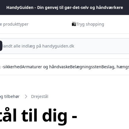
HandyGuiden - Din genvej til gør-det-selv og håndværkere
🛍️
ge produkttyper
Tryg shopping
g -sikkerhed
Armaturer og håndvaske
Belægningssten
Beslag, hængs
og tilbehør
Drejestål
l til dig -