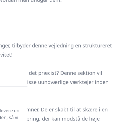
ger, tilbyder denne vejledning en struktureret
vitet!
Men hvad er det præcist? Denne sektion vil
ndelser af disse uundværlige værktøjer inden
te metalemner. De er skabt til at skære i en
levere en
en, så vi
ærk metallegering, der kan modstå de høje