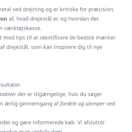
tal ved drejning og er kritiske for præcision,
ion
af, hvad drejestål er, og hvordan det
din værktøjskasse.
dt med tips til at identificere de bedste mærker
af drejestål, som kan inspirere dig til nye
sultater.
rnativer
der er tilgængelige, hvis du søger
 en ærlig gennemgang af
fordele og ulemper
ved
edet og gøre informerede køb. Vi afslutter
 hvordan man undgår dem.