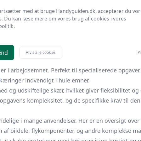
aler som højhastighedsstål (HSS), carbide, eller kera
ortsætter med at bruge Handyguiden.dk, accepterer du vor
s. Du kan læse mere om vores brug af cookies i vores
skaft, der indsættes i drejebænken, og en skærkant 
politik.
ateriale og er i stand til at skabe komplekse geometris
stål, hver udformet til specifikke formål og skæreop
end
Afvis alle cookies
Pr
perationer og findes i forskellige profiler.
ler i arbejdsemnet. Perfekt til specialiserede opgaver.
skæringer indvendigt i hule emner.
 og udskiftelige skær, hvilket giver fleksibilitet og
opgavens kompleksitet, og de specifikke krav til den 
endelige i mange anvendelser. Her er en oversigt ov
n af bildele, flykomponenter, og andre komplekse ma
 at skabe prototyper med høj præcision hurtigt og ef