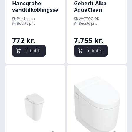
Hansgrohe
Geberit Alba
vandtilkoblingssæt
AquaClean
til douchetoilet
douchetoilet inkl
Proshop.dk
WATTOO.DK
sde
Bedste pris
Bedste pris
772 kr.
7.755 kr.
Til butik
Til butik