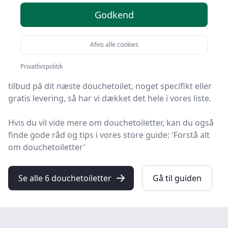
Godkend
Du er landet på HandyGuiden, det helt rigtige sted at
finde douchetoiletter. Vi har udvalgt de 6 bedste
Afvis alle cookies
produkter lige nu, så du er sikret et godt køb!
Privatlivspolitik
Uanset om du søger den bedste kvalitet, et prisvenligt
tilbud på dit næste douchetoilet, noget specifikt eller
gratis levering, så har vi dækket det hele i vores liste.
Hvis du vil vide mere om douchetoiletter, kan du også
finde gode råd og tips i vores store guide: 'Forstå alt
om douchetoiletter'
Se alle 6 douchetoiletter
Gå til guiden