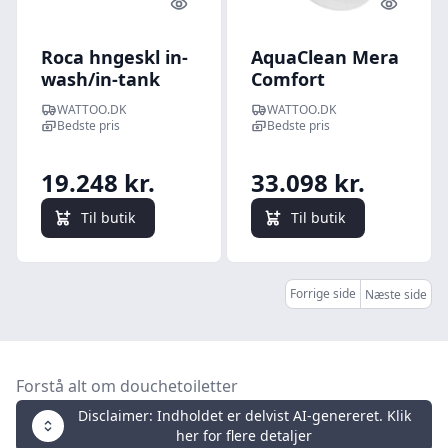
Quick look
Quick l
Roca hngeskl in-
AquaClean Mera
wash/in-tank
Comfort
gulvstende, hvid,
douchetoilet,
WATTOO.DK
WATTOO.DK
230v
vghngt, hvid -
Bedste pris
Bedste pris
Geberit
19.248 kr.
33.098 kr.
Til butik
Til butik
Forrige side
Næste side
Forstå alt om douchetoiletter
Disclaimer: Indholdet er delvist AI-genereret. Klik
her for flere detaljer