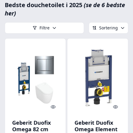
Bedste douchetoilet i 2025
(se de 6 bedste
her)
Filtre
Sortering
Quick look
Quick l
Geberit Duofix
Geberit Duofix
Omega 82 cm
Omega Element