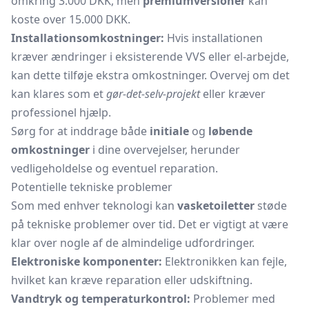
omkring 3.000 DKK, men
premiumversioner
kan
koste over 15.000 DKK.
Installationsomkostninger:
Hvis installationen
kræver ændringer i eksisterende VVS eller el-arbejde,
kan dette tilføje ekstra omkostninger. Overvej om det
kan klares som et
gør-det-selv-projekt
eller kræver
professionel hjælp.
Sørg for at inddrage både
initiale
og
løbende
omkostninger
i dine overvejelser, herunder
vedligeholdelse og eventuel reparation.
Potentielle tekniske problemer
Som med enhver teknologi kan
vasketoiletter
støde
på tekniske problemer over tid. Det er vigtigt at være
klar over nogle af de almindelige udfordringer.
Elektroniske komponenter:
Elektronikken kan fejle,
hvilket kan kræve reparation eller udskiftning.
Vandtryk og temperaturkontrol:
Problemer med