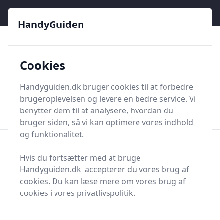
HandyGuiden - Din genvej til gør-det-selv og håndværkere
e menu
HandyGuiden
👌
🏆
De bedste priser
2.552 forskellige produkttyper
🛍️
🎖️
⭐⭐⭐⭐⭐
Tryg shopping
Mange kategorier
Cookies
HandyGuiden
Handyguiden.dk bruger cookies til at forbedre
Men
brugeroplevelsen og levere en bedre service. Vi
Søg nu
Søg nu
benytter dem til at analysere, hvordan du
bruger siden, så vi kan optimere vores indhold
og funktionalitet.
Forside
Renovering og Byggeri
Værktøj
Hvis du fortsætter med at bruge
Diverse værktøj
Værktøjsdele og tilbehør
Handyguiden.dk, accepterer du vores brug af
Koblinger og tilbehør
Douchetoilet
cookies. Du kan læse mere om vores brug af
Bedste douchetoilet i
cookies i vores privatlivspolitik.
2025 - se de 6 bedste her