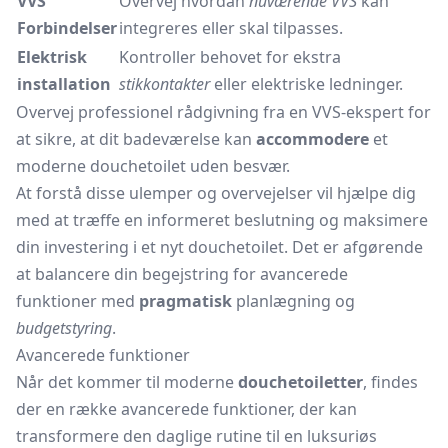
VVS
Overvej hvordan
nuværende VVS
kan
Forbindelser
integreres eller skal tilpasses.
Elektrisk
Kontroller behovet for ekstra
installation
stikkontakter
eller elektriske ledninger.
Overvej professionel rådgivning fra en VVS-ekspert for
at sikre, at dit badeværelse kan
accommodere
et
moderne douchetoilet uden besvær.
At forstå disse ulemper og overvejelser vil hjælpe dig
med at træffe en informeret beslutning og maksimere
din investering i et nyt douchetoilet. Det er afgørende
at balancere din begejstring for avancerede
funktioner med
pragmatisk
planlægning og
budgetstyring
.
Avancerede funktioner
Når det kommer til moderne
douchetoiletter
, findes
der en række avancerede funktioner, der kan
transformere den daglige rutine til en luksuriøs