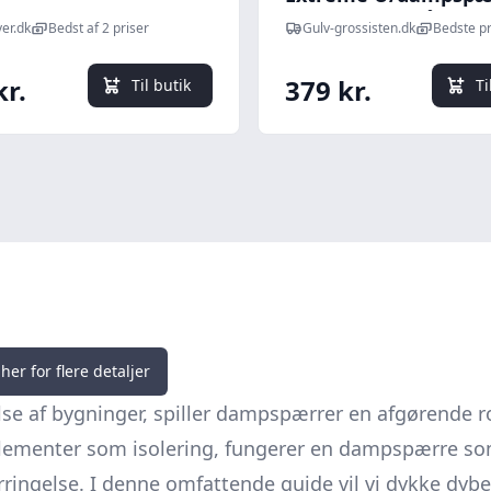
Mm - 1 Rulle På 5,5 
er.dk
Bedst af 2 priser
Gulv-grossisten.dk
Bedste pr
kr.
379 kr.
Til butik
Ti
her for flere detaljer
se af bygninger, spiller dampspærrer en afgørende ro
ementer som isolering, fungerer en dampspærre som 
ringelse. I denne omfattende guide vil vi dykke dyb