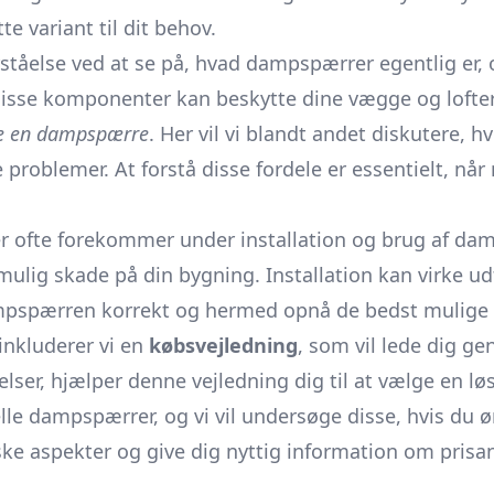
e variant til dit behov.
ståelse ved at se på, hvad dampspærrer egentlig er, og
 disse komponenter kan beskytte dine vægge og lofte
ge en dampspærre
. Her vil vi blandt andet diskutere, 
de problemer. At forstå disse fordele er essentielt, 
, der ofte forekommer under installation og brug af
 mulig skade på din bygning. Installation kan virke ud
dampspærren korrekt og hermed opnå de bedst mulige r
inkluderer vi en
købsvejledning
, som vil lede dig g
ser, hjælper denne vejledning dig til at vælge en løs
onelle dampspærrer, og vi vil undersøge disse, hvis du
ke aspekter og give dig nyttig information om prisang