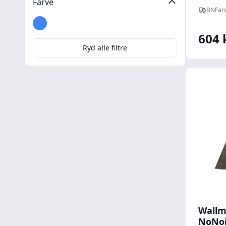
Farve
BNFarv
Blå
Transparent
604 
Ryd alle filtre
Wallm
NoNoi