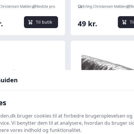
ct m/dampspærre -
Compact u/dampspær
 Christensen Møbler
Bedste pris
Erling Christensen Møbler
B
: Erling Christensen
mm : Erling Christen
r
Møbler
.
49 kr.
Til butik
Ti
uiden
es
Quick look
en.dk bruger cookies til at forbedre brugeroplevelsen og 
vice. Vi benytter dem til at analysere, hvordan du bruger sid
t - Tarkoflex II - Med
Lyddmpende flexsla
ere vores indhold og funktionalitet.
pærre 2mm : Erling
mm, 50 mm isolering