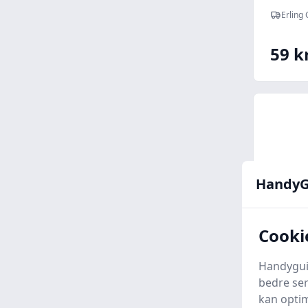
Compa
Erling
2 mm 
Møble
59 kr
HandyG
Cooki
Handyguid
bedre ser
Tarket
kan optim
damps