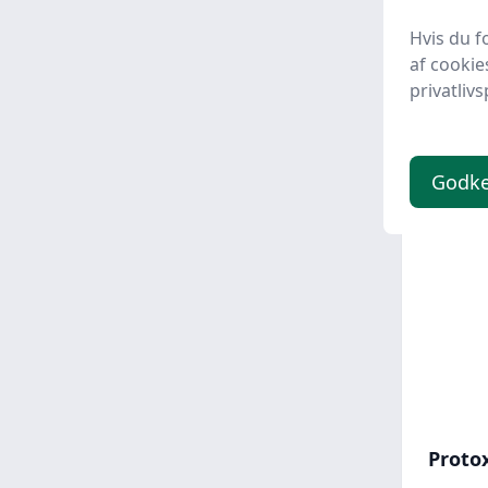
Chris
Erling
Hvis du f
af cookie
29 kr
privatlivs
Godk
Spar -29 
Proto