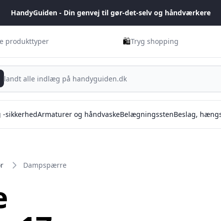
HandyGuiden - Din genvej til gør-det-selv og håndværkere
🛍️
ge produkttyper
Tryg shopping
g -sikkerhed
Armaturer og håndvaske
Belægningssten
Beslag, hængs
ør
Dampspærre
e