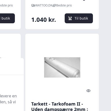
re - 2
10 meter, med dampsprre -
edste pris
WATTOO.DK
Bedste pris
sen
Alnor Systemy Wentylacji
1.040 kr.
l butik
Til butik
Quick look
Quick look
levere en
en, så vi
nge 125
Tarkett - Tarkofoam II -
, 10
Uden dampspærre 2mm :