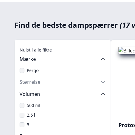
Find de bedste dampspærrer
(17 
Nulstil alle filtre
Spar -12
Mærke
Pergo
Størrelse
Volumen
500 ml
2,5 l
Proto
5 l