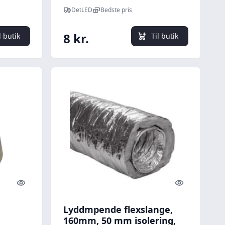
DetLED
Bedste pris
8 kr.
l butik
Til butik
Quick look
Quick look
Lyddmpende flexslange,
160mm, 50 mm isolering,