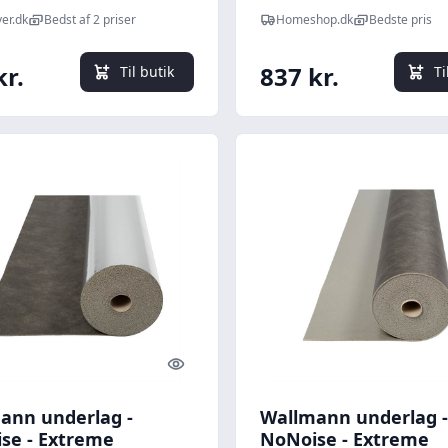
PGUDLSMARTPLUS15
er.dk
Bedst af 2 priser
Homeshop.dk
Bedste pris
kr.
837 kr.
Til butik
Ti
Quick look
ann underlag -
Wallmann underlag -
se - Extreme
NoNoise - Extreme