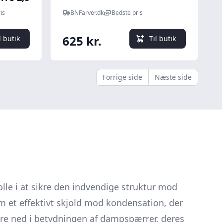
M2
is
BNFarver.dk
Bedste pris
625 kr.
l butik
Til butik
Forrige side
Næste side
lle i at sikre den indvendige struktur mod
et effektivt skjold mod kondensation, der
ere ned i betydningen af dampspærrer, deres