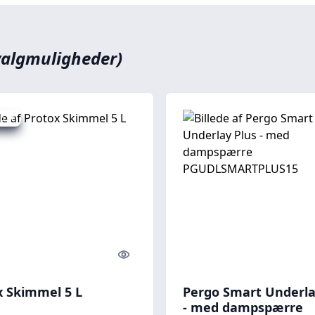
valgmuligheder)
5 kr.
Quick look
x Skimmel 5 L
Pergo Smart Underla
- med dampspærre