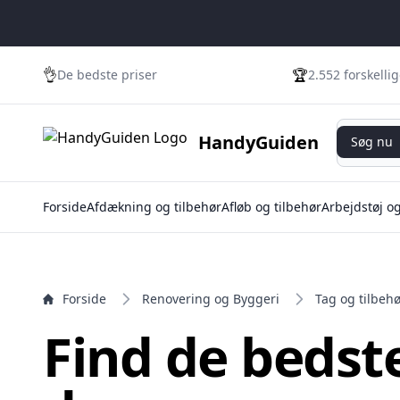
e menu
👌
🏆
De bedste priser
2.552 forskelli
Søg nu
HandyGuiden
Søg nu
Forside
Afdækning og tilbehør
Afløb og tilbehør
Arbejdstøj o
Forside
Renovering og Byggeri
Tag og tilbeh
Find de bedst