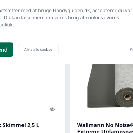
tensen Møbler
meter, med dampspr
 Christensen Møbler
Bedste pris
WATTOO.DK
Bedste pris
ortsætter med at bruge Handyguiden.dk, accepterer du vor
s. Du kan læse mere om vores brug af cookies i vores
.
744 kr.
Til butik
Ti
politik.
end
Afvis alle cookies
Pr
kr.
Quick look
x Skimmel 2,5 L
Wallmann No Noise
Extreme U/dampspær