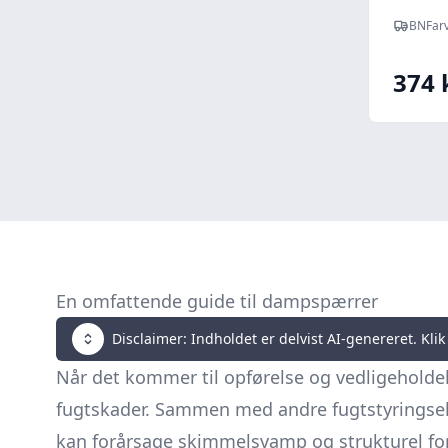
BNFarv
374 
En omfattende guide til dampspærrer
Disclaimer: Indholdet er delvist AI-genereret. Klik 
Når det kommer til opførelse og vedligeholdel
fugtskader. Sammen med andre fugtstyringsel
kan forårsage skimmelsvamp og strukturel for