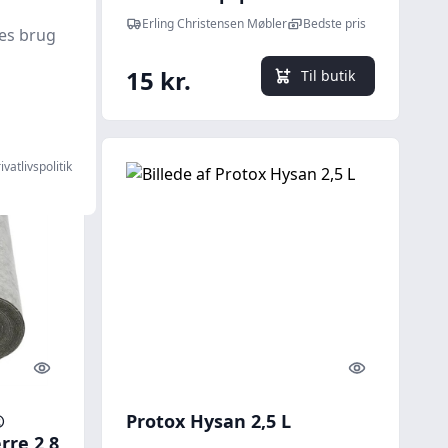
re
Erling Christensen Møbler
Erling Christensen Møbler
Bedste pris
es brug
15 kr.
l butik
Til butik
ivatlivspolitik
Quick look
Quick look
®
Protox Hysan 2,5 L
re 2,8