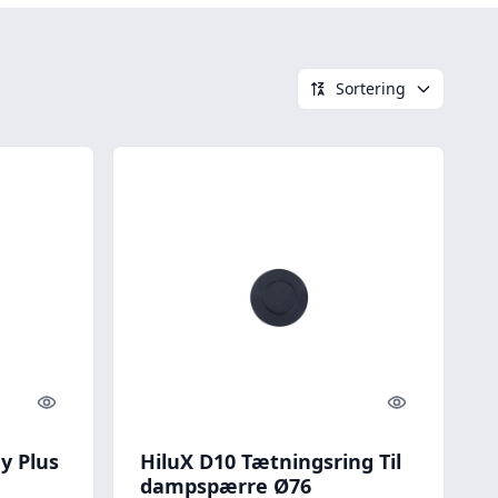
Sortering
Quick look
Quick look
y Plus
HiluX D10 Tætningsring Til
dampspærre Ø76