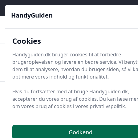
HandyGuiden - Din genvej til gør-det-selv og håndværkere
e menu
HandyGuiden
👌
🏆
De bedste priser
2.552 forskellige produkttyper
🛍️
🎖️
⭐⭐⭐⭐⭐
Tryg shopping
Mange kategorier
Cookies
HandyGuiden
Handyguiden.dk bruger cookies til at forbedre
Men
brugeroplevelsen og levere en bedre service. Vi benyt
Søg nu
Søg nu
dem til at analysere, hvordan du bruger siden, så vi k
optimere vores indhold og funktionalitet.
Hvis du fortsætter med at bruge Handyguiden.dk,
Forside
Renovering og Byggeri
Værktøj
accepterer du vores brug af cookies. Du kan læse me
Diverse værktøj
Diverse værktøj og tilbehør
om vores brug af cookies i vores privatlivspolitik.
Containersæk
Topliste over de 11
bedste containersække
Godkend