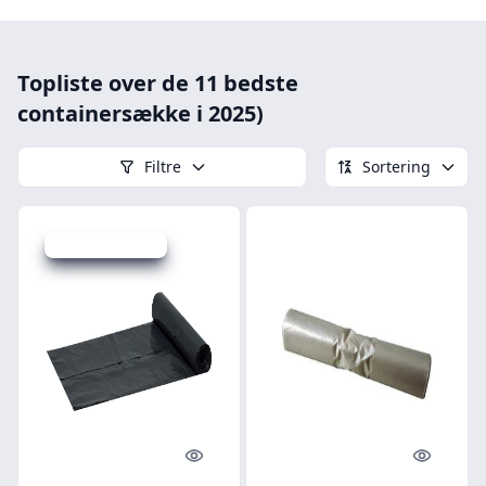
Topliste over de 11 bedste
containersække i 2025)
Filtre
Sortering
Udsalg - spar 8 %
Quick look
Quick l