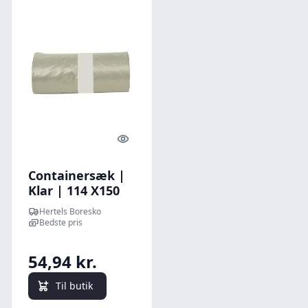
Quick look
Containersæk |
Klar | 114 X150
mm | 180 L | 40
Hertels Boresko
my | 10 stk.
Bedste pris
54,94 kr.
Til butik