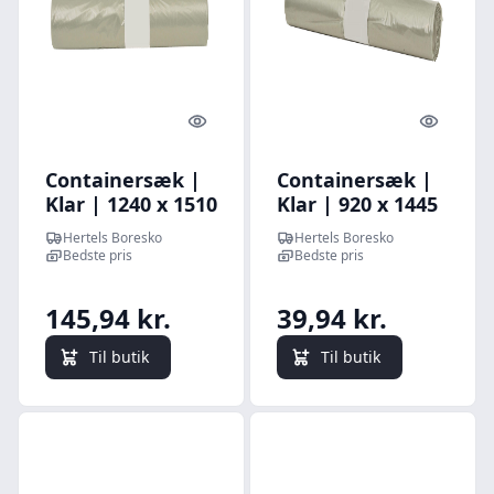
Quick look
Quick l
Containersæk |
Containersæk |
Klar | 1240 x 1510
Klar | 920 x 1445
mm | 240 L | 10
mm | 140 L | 40
Hertels Boresko
Hertels Boresko
stk.
my | 10 stk.
Bedste pris
Bedste pris
145,94 kr.
39,94 kr.
Til butik
Til butik