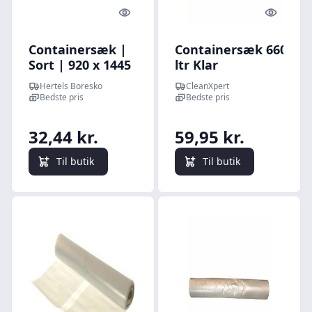
Quick look
Quick l
Containersæk |
Containersæk 660
Sort | 920 x 1445
ltr Klar
mm | 140 L | 40
LDPE/genanvendt,
Hertels Boresko
CleanXpert
my | 10 stk.
196x175,5cm
Bedste pris
Bedste pris
32,44 kr.
59,95 kr.
Til butik
Til butik