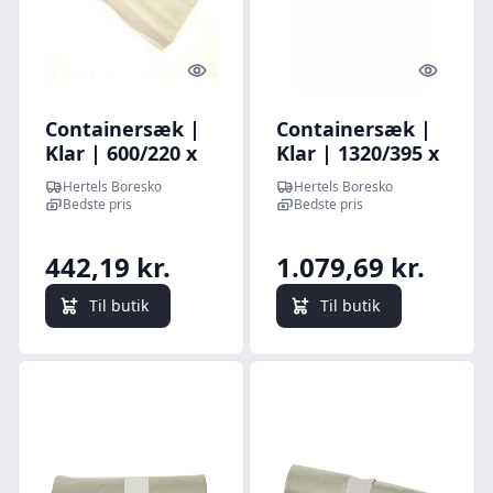
Quick look
Quick l
Containersæk |
Containersæk |
Klar | 600/220 x
Klar | 1320/395 x
1400 mm | 180 L
1570 mm | 800 L
Hertels Boresko
Hertels Boresko
| 40 my | 10 rl. á
| 40 my | 50 stk.
Bedste pris
Bedste pris
10 stk
442,19 kr.
1.079,69 kr.
Til butik
Til butik