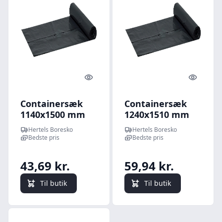
Quick look
Quick l
Containersæk
Containersæk
1140x1500 mm
1240x1510 mm
180 Liter Sort 40
240 Liter Sort 40
Hertels Boresko
Hertels Boresko
my 10 stk
my 10 stk
Bedste pris
Bedste pris
43,69 kr.
59,94 kr.
Til butik
Til butik