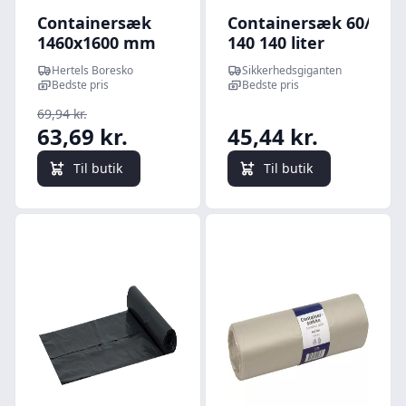
Containersæk
Containersæk 60/14 x
1460x1600 mm
140 140 liter
350 Liter Sort 40
røgfarvet/transparen
Hertels Boresko
Sikkerhedsgiganten
my 9 stk
10 sække pr. rulle |
Bedste pris
Bedste pris
Poser & sække |
69,94 kr.
Containersække |
63,69 kr.
45,44 kr.
LDPE
Til butik
Til butik