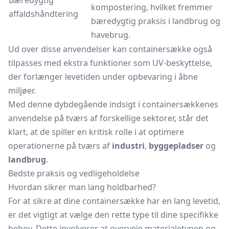
Bæredygtig
kompostering, hvilket fremmer
affaldshåndtering
bæredygtig praksis i landbrug og
havebrug.
Ud over disse anvendelser kan containersække også
tilpasses med ekstra funktioner som UV-beskyttelse,
der forlænger levetiden under opbevaring i åbne
miljøer.
Med denne dybdegående indsigt i containersækkenes
anvendelse på tværs af forskellige sektorer, står det
klart, at de spiller en kritisk rolle i at optimere
operationerne på tværs af
industri
,
byggepladser
og
landbrug
.
Bedste praksis og vedligeholdelse
Hvordan sikrer man lang holdbarhed?
For at sikre at dine containersække har en lang levetid,
er det vigtigt at vælge den rette type til dine specifikke
behov. Dette involverer at overveje materialetypen og