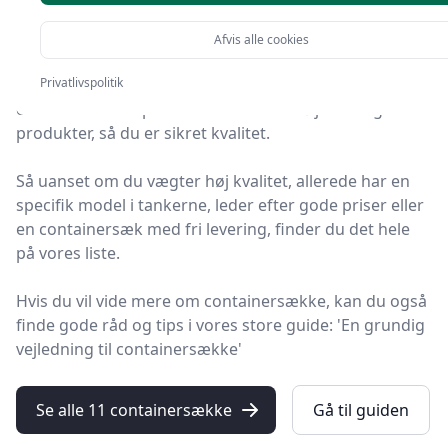
i 2025
Afvis alle cookies
Velkommen til HandyGuiden – her finder du de bedste
Privatlivspolitik
containersække på markedet. Vi har nøje udvalgt 11
produkter, så du er sikret kvalitet.
Så uanset om du vægter høj kvalitet, allerede har en
specifik model i tankerne, leder efter gode priser eller
en containersæk med fri levering, finder du det hele
på vores liste.
Hvis du vil vide mere om containersække, kan du også
finde gode råd og tips i vores store guide: 'En grundig
vejledning til containersække'
Se alle 11 containersække
Gå til guiden