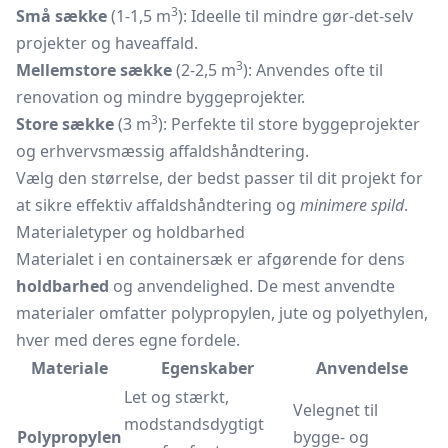
3
Små sække
(1-1,5 m
): Ideelle til mindre gør-det-selv
projekter og haveaffald.
3
Mellemstore sække
(2-2,5 m
): Anvendes ofte til
renovation og mindre byggeprojekter.
3
Store sække
(3 m
): Perfekte til store byggeprojekter
og erhvervsmæssig affaldshåndtering.
Vælg den størrelse, der bedst passer til dit projekt for
at sikre effektiv affaldshåndtering og
minimere spild
.
Materialetyper og holdbarhed
Materialet i en containersæk er afgørende for dens
holdbarhed
og anvendelighed. De mest anvendte
materialer omfatter polypropylen, jute og polyethylen,
hver med deres egne fordele.
Materiale
Egenskaber
Anvendelse
Let og stærkt,
Velegnet til
modstandsdygtigt
Polypropylen
bygge- og