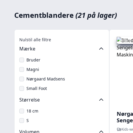
Cementblandere
(21 på lager)
Nulstil alle filtre
Udsalg -
Mærke
Bruder
Magni
Nørgaard Madsens
Small Foot
Størrelse
18 cm
Nørga
Senget
S
Maski
Kids-w
Volumen