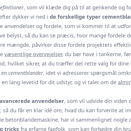
finitioner
, som vil klæde dig på til at genkende og 
fter dykker vi ned i
de forskellige typer cementbl
ke anvendelser og fordele, som vi kommer til at udfo
ive belyst, så du kan se præcis, hvor mange fordele d
rre mængde, påvirker disse fordele projektets effekti
de
væsentlige overvejelser
, du bør have i tankerne, f
d, hvilket sikrer, at du træffer det rette valg for din
r en cementblander
, idet vi adresserer spørgsmål omk
e en lang levetid for dit udstyr, og vi taler om de
almin
avancerede anvendelser
, som vil udvide din viden o
, så du får en klar idé om, hvad du kan forvente at in
onelle betonblandemaskine, har vi sammenlignet nogle
g tricks
fra erfarne fagfolk, som kan forbedre din br