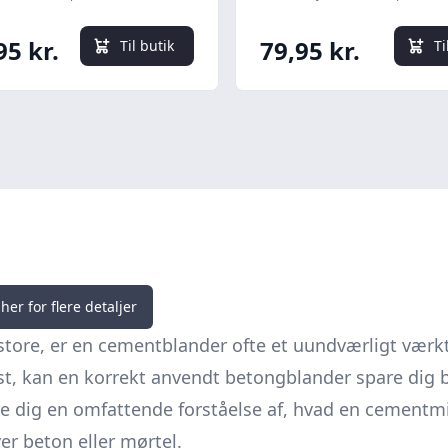
95 kr.
79,95 kr.
Til butik
Ti
her for flere detaljer
tore, er en cementblander ofte et uundværligt værkt
ast, kan en korrekt anvendt betongblander spare dig 
ive dig en omfattende forståelse af, hvad en cementmi
ver beton eller mørtel.