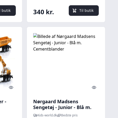
340 kr.
l butik
Til butik
Quick look
Quick look
r -
Nørgaard Madsens
Sengetøj - Junior - Blå m.
Cementblander
Kids-world.dk
Bedste pris