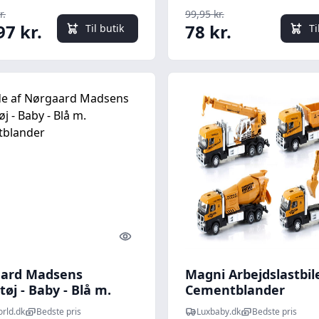
r.
99,95 kr.
97 kr.
78 kr.
Til butik
Ti
Quick look
ard Madsens
Magni Arbejdslastbile
øj - Baby - Blå m.
Cementblander
tblander
orld.dk
Bedste pris
Luxbaby.dk
Bedste pris