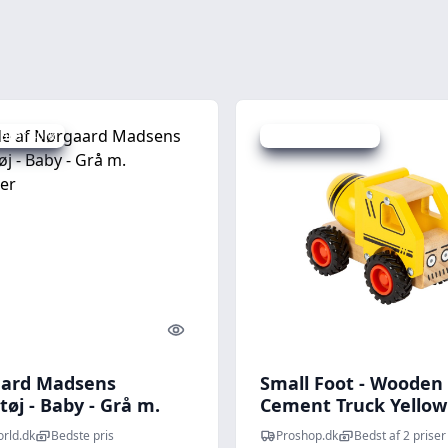
 spar 40 %
Udsalg - spar 20 %
Quick look
ard Madsens
Small Foot - Wooden
øj - Baby - Grå m.
Cement Truck Yellow
ner
orld.dk
Bedste pris
Proshop.dk
Bedst af 2 priser