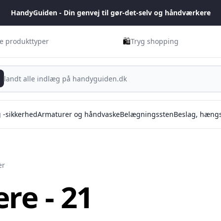
HandyGuiden - Din genvej til gør-det-selv og håndværkere
🛍️
ge produkttyper
Tryg shopping
g -sikkerhed
Armaturer og håndvaske
Belægningssten
Beslag, hængs
er
re - 21