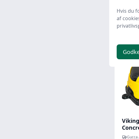
Hvis du f
549,
af cookie
privatlivs
Godk
Viking
Concr
Gucca.