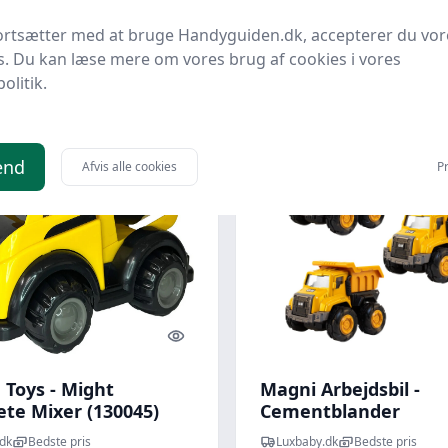
ortsætter med at bruge Handyguiden.dk, accepterer du vor
95 kr.
39,95 kr.
Til butik
Ti
s. Du kan læse mere om vores brug af cookies i vores
politik.
end
Afvis alle cookies
Pr
Quick look
 Toys - Might
Magni Arbejdsbil -
ete Mixer (130045)
Cementblander
dk
Bedste pris
Luxbaby.dk
Bedste pris