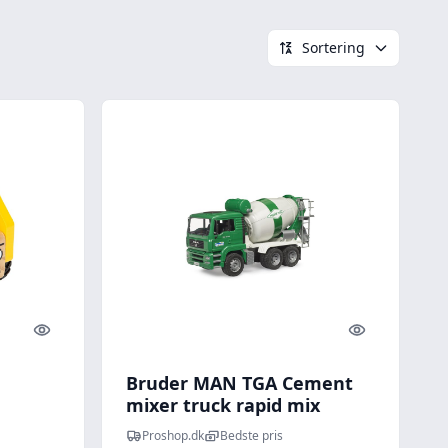
Sortering
Quick look
Quick look
Bruder MAN TGA Cement
mixer truck rapid mix
Proshop.dk
Bedste pris