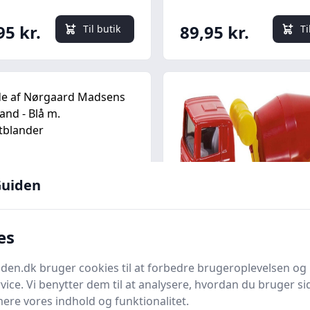
95 kr.
89,95 kr.
Til butik
Ti
uiden
Quick look
es
ard Madsens
Siku 0813 - Lastbil Le
en.dk bruger cookies til at forbedre brugeroplevelsen og 
rand - Blå m.
Med Betonblander - 
vice. Vi benytter dem til at analysere, hvordan du bruger sid
tblander
ere vores indhold og funktionalitet.
orld.dk
Bedste pris
Gucca.dk
Bedste pris