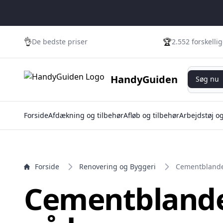
e menu
👌
🏆
De bedste priser
2.552 forskelli
Søg nu
HandyGuiden
Søg nu
Forside
Afdækning og tilbehør
Afløb og tilbehør
Arbejdstøj o
Forside
Renovering og Byggeri
Cementbland
Cementblande