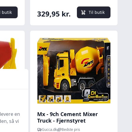
329,95 kr.
l butik
Til butik
Quick look
Quick look
getøj
Mx - 9ch Cement Mixer
levere en
1:87
Truck - Fjernstyret
en, så vi
Cementblander - Z6813a
Gucca.dk
Bedste pris