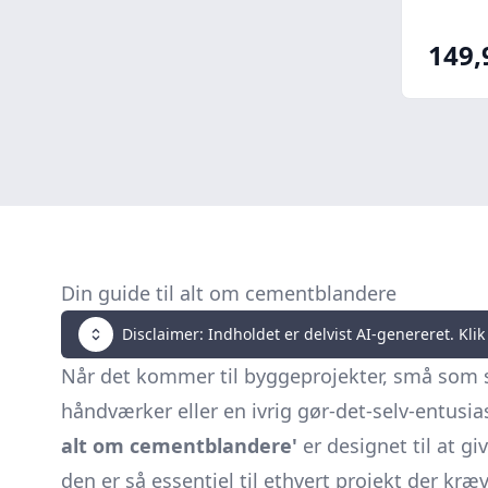
149,
Din guide til alt om cementblandere
Disclaimer: Indholdet er delvist AI-genereret. Klik 
Når det kommer til byggeprojekter, små som s
håndværker eller en ivrig gør-det-selv-entusi
alt om cementblandere'
er designet til at g
den er så essentiel til ethvert projekt der kræ