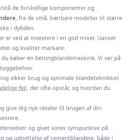
forstå de forskellige komponenter og
andere
, fra de små, bærbare modeller til større
rske i dybden.
er er ved at investere i en god mixer. Uanset
vitet og kvalitet markant.
ør du køber en betongblandemaskine. Vi ser på
e byggebehov.
ring sikker brug og optimale blandeteknikker.
delige fejl
, der ofte opstår, og hvordan du
g give dig nye idealer til brugen af din
vestere.
alternativer
og givet vores synspunkter på
ug og udnyttelse af cementblandere, både i