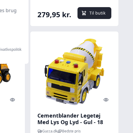
es brug
279,95 kr.
l butik
Til butik
ivatlivspolitik
Quick look
Quick look
Cementblander Legetøj
Med Lys Og Lyd - Gul - 18
Cm
Gucca.dk
Bedste pris