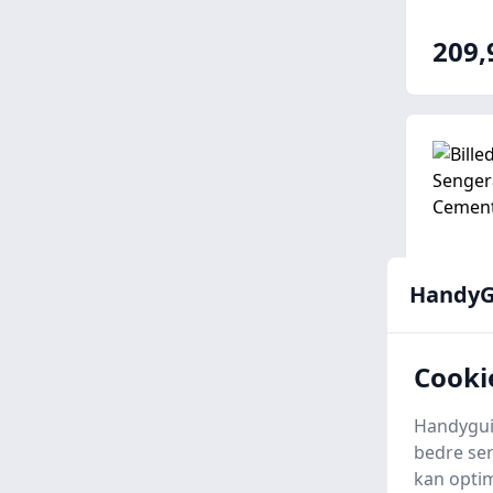
209,
HandyG
Cooki
Nørga
Handyguid
Senge
bedre ser
Cemen
kan optim
Kids-w