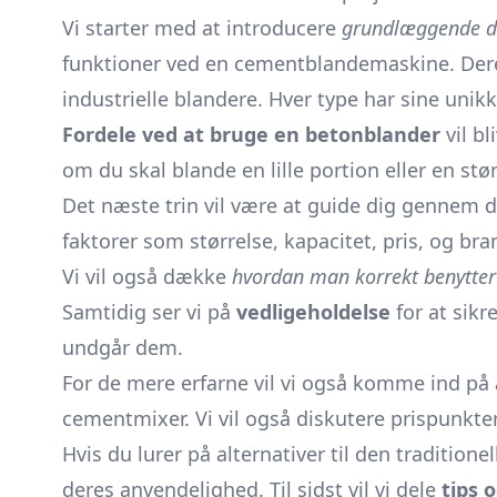
Vi starter med at introducere
grundlæggende de
funktioner ved en cementblandemaskine. Dere
industrielle blandere. Hver type har sine unik
Fordele ved at bruge en betonblander
vil bl
om du skal blande en lille portion eller en stø
Det næste trin vil være at guide dig gennem 
faktorer som størrelse, kapacitet, pris, og bran
Vi vil også dække
hvordan man korrekt benytte
Samtidig ser vi på
vedligeholdelse
for at sikr
undgår dem.
For de mere erfarne vil vi også komme ind på
cementmixer. Vi vil også diskutere prispunkter
Hvis du lurer på alternativer til den traditi
deres anvendelighed. Til sidst vil vi dele
tips o