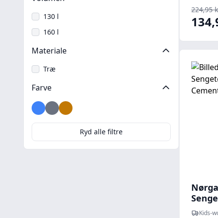
224,95 k
130 l
134,
160 l
Materiale
Træ
Farve
Blå
Grå
Gul
Hvid
Ryd alle filtre
Nørga
Senget
Cemen
Kids-w