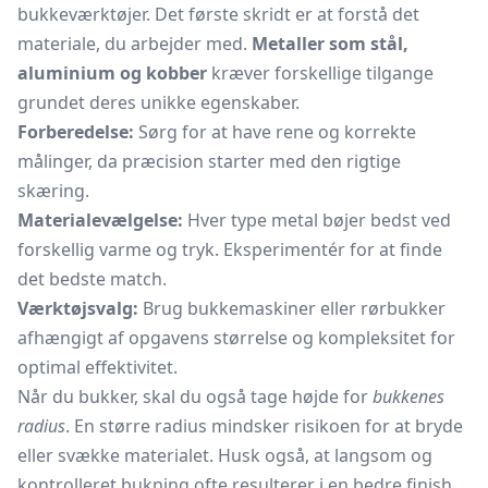
bukkeværktøjer. Det første skridt er at forstå det
materiale, du arbejder med.
Metaller som stål,
aluminium og kobber
kræver forskellige tilgange
grundet deres unikke egenskaber.
Forberedelse:
Sørg for at have rene og korrekte
målinger, da præcision starter med den rigtige
skæring.
Materialevælgelse:
Hver type metal bøjer bedst ved
forskellig varme og tryk. Eksperimentér for at finde
det bedste match.
Værktøjsvalg:
Brug bukkemaskiner eller
rørbukker
afhængigt af opgavens størrelse og kompleksitet for
optimal effektivitet.
Når du bukker, skal du også tage højde for
bukkenes
radius
. En større radius mindsker risikoen for at bryde
eller svække materialet. Husk også, at langsom og
kontrolleret bukning ofte resulterer i en bedre finish.