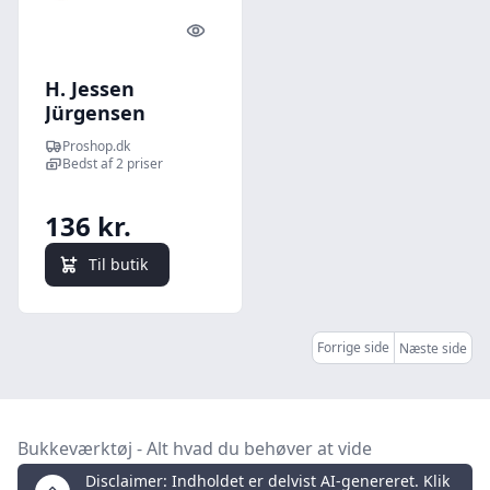
Quick look
H. Jessen
Jürgensen
Bukkeværktøj
Proshop.dk
1/4", 5/16", 3/8",
Bedst af 2 priser
180°
136 kr.
Til butik
Forrige side
Næste side
Bukkeværktøj - Alt hvad du behøver at vide
Disclaimer: Indholdet er delvist AI-genereret. Klik