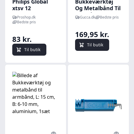
Philips Global
Bukkeværktøj
xtsv 12
Og Metalbånd Til
bukkeværktøj
Armbånd - L 15
Proshop.dk
Gucca.dk
Bedste pris
Cm - B 6-106 Mm
Bedste pris
- Aluminium
169,95 kr.
83 kr.
Til butik
Til butik
Quick look
Quick l