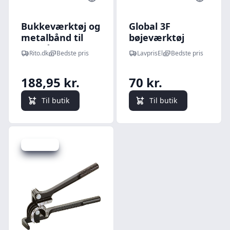
Bukkeværktøj og
Global 3F
metalbånd til
bøjeværktøj
armbånd, L: 15
Rito.dk
Bedste pris
LavprisEl
Bedste pris
cm, B: 6-10 mm,
aluminium, 1sæt
188,95 kr.
70 kr.
Til butik
Til butik
Spar 65 kr.