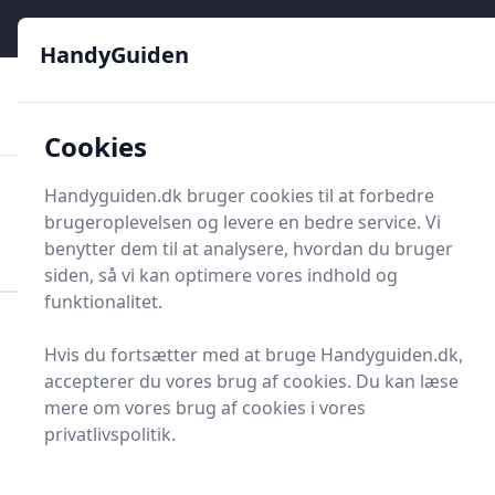
HandyGuiden - Din genvej til gør-det-selv og håndværkere
e menu
HandyGuiden
👌
🏆
De bedste priser
2.552 forskellige produkttyper
🛍️
🎖️
⭐⭐⭐⭐⭐
Tryg shopping
Mange kategorier
Cookies
HandyGuiden
Handyguiden.dk bruger cookies til at forbedre
Men
brugeroplevelsen og levere en bedre service. Vi
Søg nu
Søg nu
benytter dem til at analysere, hvordan du bruger
siden, så vi kan optimere vores indhold og
funktionalitet.
Forside
Renovering og Byggeri
Værktøj
Hvis du fortsætter med at bruge Handyguiden.dk,
Håndværktøj
Rør og Rørværktøj
Bukkeværktøj
accepterer du vores brug af cookies. Du kan læse
Bedste bukkeværktøjer
mere om vores brug af cookies i vores
privatlivspolitik.
2025 - sammenlign 5