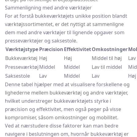
Sammenligning med andre værktøjer
For at forstå bukkeværktøjets unikke position blandt
værktøjssortimentet, er det nyttigt at sammenligne
dem med andre værktøjer til lignende opgaver som
presseværktøjer
og saksestole.
Værktøjstype
Præcision
Effektivitet
Omkostninger
Mob
Bukkeværktøj
Høj
Høj
Middel til høj
Lav
Presseværktøj
Middel
Middel
Lav til middel
Mid
Saksestole
Lav
Middel
Lav
Høj
Denne tabel hjælper med at visualisere forskellene og
lighederne mellem bukkeværktøj og andre værktøjer,
hvilket understreger bukkeværktøjets styrke i
præcision og effektivitet, men også peger på visse
kompromiser, såsom omkostninger og mobilitet.
Ved at nærstudere disse faktorer kan man bedre
navigere i beslutningen om, hvornår bukkeværktøj er