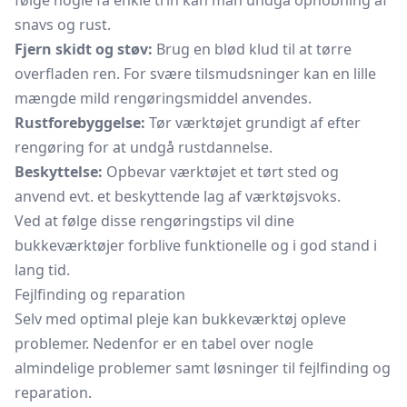
følge nogle få enkle trin kan man undgå ophobning af
snavs og rust.
Fjern skidt og støv:
Brug en blød klud til at tørre
overfladen ren. For svære tilsmudsninger kan en lille
mængde mild rengøringsmiddel anvendes.
Rustforebyggelse:
Tør værktøjet grundigt af efter
rengøring for at undgå rustdannelse.
Beskyttelse:
Opbevar værktøjet et tørt sted og
anvend evt. et beskyttende lag af værktøjsvoks.
Ved at følge disse rengøringstips vil dine
bukkeværktøjer forblive funktionelle og i god stand i
lang tid.
Fejlfinding og reparation
Selv med optimal pleje kan bukkeværktøj opleve
problemer. Nedenfor er en tabel over nogle
almindelige problemer samt løsninger til fejlfinding og
reparation.