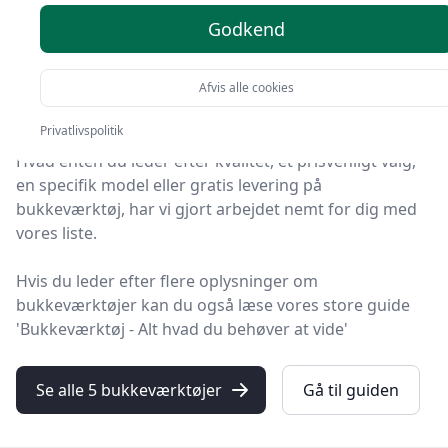
produkter
Godkend
Du er kommet til det rette sted! På HandyGuiden har vi
udvalgt 5 af de bedste bukkeværktøjer, så du får det
Afvis alle cookies
optimale køb.
Privatlivspolitik
Hvad enten du leder efter kvalitet, et prisvenligt valg,
en specifik model eller gratis levering på
bukkeværktøj, har vi gjort arbejdet nemt for dig med
vores liste.
Hvis du leder efter flere oplysninger om
bukkeværktøjer kan du også læse vores store guide
'Bukkeværktøj - Alt hvad du behøver at vide'
Se alle 5 bukkeværktøjer
Gå til guiden