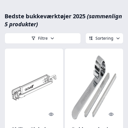
Bedste bukkeværktøjer 2025
(sammenlign
5 produkter)
Filtre
Sortering
Quick look
Quick l