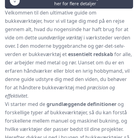
her for flere detaljer
Velkommen til den ultimative guide om
bukkeværktøjer, hvor vi vil tage dig med på en rejse
gennem alt, hvad du nogensinde har haft brug for at
vide om dette
uundværlige værktøj
i værksteder verden
over. I den moderne byggebranche og gør-det-selv-
verden er bukkeværktøj et
essentielt redskab
for alle,
der arbejder med metal og rør. Uanset om du er en
erfaren håndværker eller blot en ivrig hobbymand, vil
denne guide udstyre dig med den viden, du behøver
for at håndtere bukkeværktøj med
præcision og
effektivitet
.
Vi starter med de
grundlæggende definitioner
og
forskellige typer af bukkeværktøjer, så du kan forstå
forskellene mellem manuel og maskinel bukning, og
hvilke værktøjer der passer bedst til dine projekter.
Herefter dykker vi ned i brugen af bukkeværktøjer, så