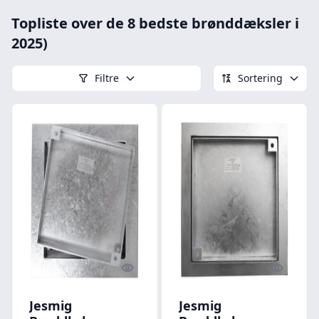
Topliste over de 8 bedste brønddæksler i
2025)
Filtre
Sortering
Quick look
Quick l
Jesmig
Jesmig