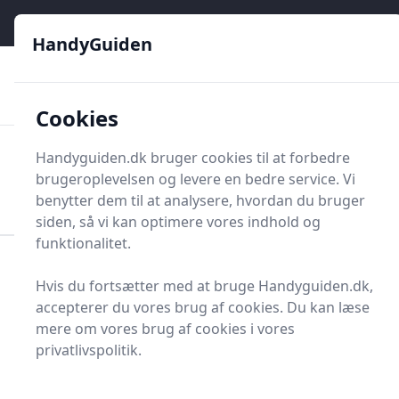
HandyGuiden - Din genvej til gør-det-selv og håndværkere
e menu
HandyGuiden
👌
🏆
De bedste priser
2.552 forskellige produkttyper
🛍️
🎖️
⭐⭐⭐⭐⭐
Tryg shopping
Mange kategorier
Cookies
HandyGuiden
Handyguiden.dk bruger cookies til at forbedre
Men
brugeroplevelsen og levere en bedre service. Vi
Søg nu
Søg nu
benytter dem til at analysere, hvordan du bruger
siden, så vi kan optimere vores indhold og
funktionalitet.
Forside
Renovering og Byggeri
Afløb og tilbehør
Hvis du fortsætter med at bruge Handyguiden.dk,
Brønddæksel
accepterer du vores brug af cookies. Du kan læse
Topliste over de 8
mere om vores brug af cookies i vores
privatlivspolitik.
bedste brønddæksler i