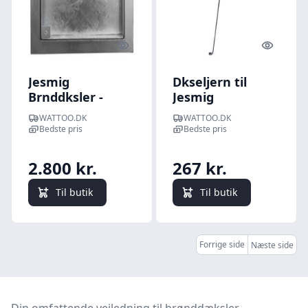
Quick look
Quick l
Jesmig
Dkseljern til
Brnddksler -
Jesmig
Fuldt
brnddksler
WATTOO.DK
WATTOO.DK
integreret/skjult
Bedste pris
Bedste pris
dksel og karm til
315/425 mm brnd
2.800 kr.
267 kr.
og 50 mm
belgningshjde
Til butik
Til butik
(maks. 1,5 tons
belastning)
Forrige side
Næste side