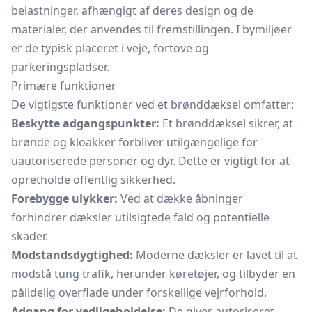
belastninger, afhængigt af deres design og de
materialer, der anvendes til fremstillingen. I bymiljøer
er de typisk placeret i veje, fortove og
parkeringspladser.
Primære funktioner
De vigtigste funktioner ved et brønddæksel omfatter:
Beskytte adgangspunkter:
Et brønddæksel sikrer, at
brønde og
kloakker
forbliver utilgængelige for
uautoriserede personer og dyr. Dette er vigtigt for at
opretholde offentlig sikkerhed.
Forebygge ulykker:
Ved at dække åbninger
forhindrer dæksler utilsigtede fald og potentielle
skader.
Modstandsdygtighed:
Moderne dæksler er lavet til at
modstå tung trafik, herunder køretøjer, og tilbyder en
pålidelig overflade under forskellige vejrforhold.
Adgang for vedligeholdelse:
De giver autoriseret