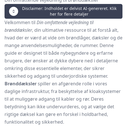
Din omfattende vejledning til brønddæksler
Disclaimer: Indholdet er delvist AI-genereret. Klik
her for flere detaljer
Velkommen til
Din omfattende vejledning til
brønddæksler
, din ultimative ressource til at forstå alt,
hvad der er værd at vide om brøndlåger, dæksler og de
mange anvendelsesmuligheder, de rummer. Denne
guide er designet til både nybegyndere og erfarne
brugere, der ønsker at dykke dybere ned i detaljerne
omkring disse essentielle elementer, der sikrer
sikkerhed og adgang til underjordiske systemer.
Brønddæksler
spiller en afgørende rolle i vores
daglige infrastruktur, fra beskyttelse af kloaksystemer
til at muliggøre adgang til kabler og rør. Deres
betydning kan ikke undervurderes, og at vælge det
rigtige dæksel kan gøre en forskel i holdbarhed,
funktionalitet og sikkerhed.