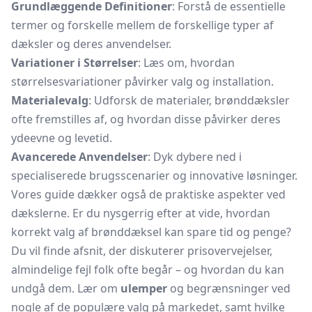
Grundlæggende Definitioner
: Forstå de essentielle
termer og forskelle mellem de forskellige typer af
dæksler og deres anvendelser.
Variationer i Størrelser
: Læs om, hvordan
størrelsesvariationer påvirker valg og installation.
Materialevalg
: Udforsk de materialer, brønddæksler
ofte fremstilles af, og hvordan disse påvirker deres
ydeevne og levetid.
Avancerede Anvendelser
: Dyk dybere ned i
specialiserede brugsscenarier og innovative løsninger.
Vores guide dækker også de praktiske aspekter ved
dækslerne. Er du nysgerrig efter at vide, hvordan
korrekt valg af brønddæksel kan spare tid og penge?
Du vil finde afsnit, der diskuterer prisovervejelser,
almindelige fejl folk ofte begår – og hvordan du kan
undgå dem. Lær om
ulemper
og begrænsninger ved
nogle af de populære valg på markedet, samt hvilke