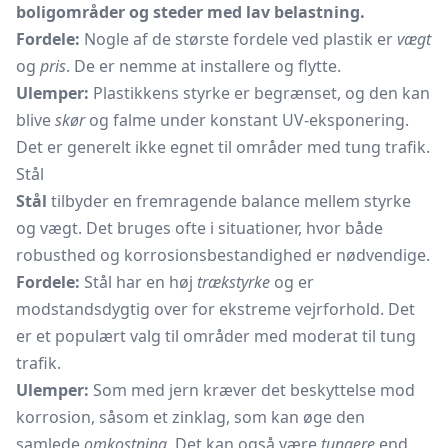
boligområder og steder med lav belastning.
Fordele:
Nogle af de største fordele ved plastik er
vægt
og
pris
. De er nemme at installere og flytte.
Ulemper:
Plastikkens styrke er begrænset, og den kan
blive
skør
og falme under konstant UV-eksponering.
Det er generelt ikke egnet til områder med tung trafik.
Stål
Stål
tilbyder en fremragende balance mellem styrke
og vægt. Det bruges ofte i situationer, hvor både
robusthed og korrosionsbestandighed er nødvendige.
Fordele:
Stål har en høj
trækstyrke
og er
modstandsdygtig over for ekstreme vejrforhold. Det
er et populært valg til områder med moderat til tung
trafik.
Ulemper:
Som med jern kræver det beskyttelse mod
korrosion, såsom et zinklag, som kan øge den
samlede
omkostning
. Det kan også være
tungere
end