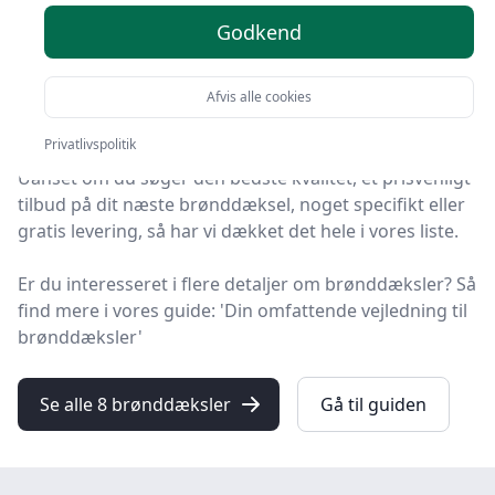
2025
Godkend
HandyGuiden er stedet at finde brønddæksler. Vi har
samlet 8 top-produkter, så du hurtigt kan vælge det
Afvis alle cookies
bedste.
Privatlivspolitik
Uanset om du søger den bedste kvalitet, et prisvenligt
tilbud på dit næste brønddæksel, noget specifikt eller
gratis levering, så har vi dækket det hele i vores liste.
Er du interesseret i flere detaljer om brønddæksler? Så
find mere i vores guide: 'Din omfattende vejledning til
brønddæksler'
Se alle 8 brønddæksler
Gå til guiden