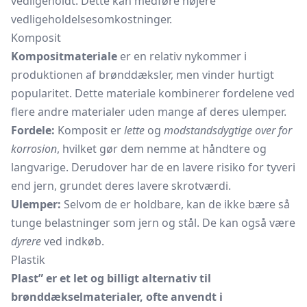
vedligeholdt. Dette kan medføre højere
vedligeholdelsesomkostninger.
Komposit
Kompositmateriale
er en relativ nykommer i
produktionen af brønddæksler, men vinder hurtigt
popularitet. Dette materiale kombinerer fordelene ved
flere andre materialer uden mange af deres ulemper.
Fordele:
Komposit er
lette
og
modstandsdygtige over for
korrosion
, hvilket gør dem nemme at håndtere og
langvarige. Derudover har de en lavere risiko for tyveri
end jern, grundet deres lavere skrotværdi.
Ulemper:
Selvom de er holdbare, kan de ikke bære så
tunge belastninger som jern og stål. De kan også være
dyrere
ved indkøb.
Plastik
Plast” er et let og billigt alternativ til
brønddækselmaterialer, ofte anvendt i