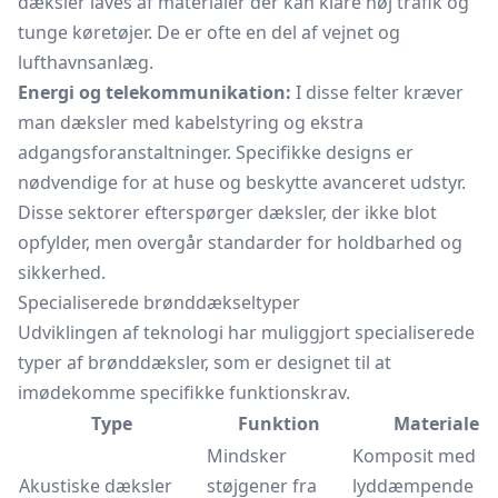
dæksler laves af materialer der kan klare høj trafik og
tunge køretøjer. De er ofte en del af vejnet og
lufthavnsanlæg.
Energi og telekommunikation:
I disse felter kræver
man dæksler med kabelstyring og ekstra
adgangsforanstaltninger. Specifikke designs er
nødvendige for at huse og beskytte avanceret udstyr.
Disse sektorer efterspørger dæksler, der ikke blot
opfylder, men overgår standarder for holdbarhed og
sikkerhed.
Specialiserede brønddækseltyper
Udviklingen af teknologi har muliggjort specialiserede
typer af brønddæksler, som er designet til at
imødekomme specifikke funktionskrav.
Type
Funktion
Materiale
Mindsker
Komposit med
Akustiske dæksler
støjgener fra
lyddæmpende