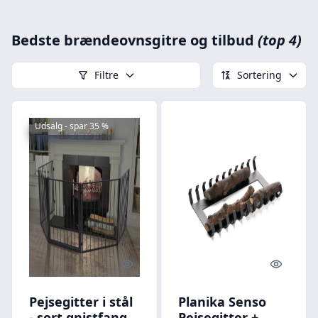
Bedste brændeovnsgitre og tilbud
(top 4)
Filtre
Sortering
Udsalg - spar 35 %
Quick look
Quick l
Pejsegitter i stål
Planika Senso
- sort gnistfang
Pejsegitter +