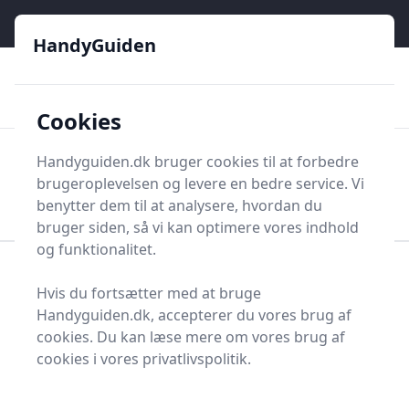
HandyGuiden - Din genvej til gør-det-selv og håndværkere
e menu
HandyGuiden
👌
🏆
De bedste priser
2.552 forskellige produkttyper
🛍️
🎖️
⭐⭐⭐⭐⭐
Tryg shopping
Mange kategorier
Cookies
HandyGuiden
Handyguiden.dk bruger cookies til at forbedre
Men
brugeroplevelsen og levere en bedre service. Vi
Søg nu
Søg nu
benytter dem til at analysere, hvordan du
bruger siden, så vi kan optimere vores indhold
og funktionalitet.
Forside
Renovering og Byggeri
Værktøj
Hvis du fortsætter med at bruge
Brændeovnsgitter
Handyguiden.dk, accepterer du vores brug af
Bedste
cookies. Du kan læse mere om vores brug af
cookies i vores privatlivspolitik.
brændeovnsgitre og