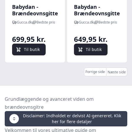
Babydan -
Babydan -
Brændeovnsgitter
Brændeovnsgitter
- Sikkerhedsgitter
- Sikkerhedsgitter
Gucca.dk
Bedste pris
Gucca.dk
Bedste pris
- Configure Flex Xl
- Configure Flex L
- Sort
- Hvid
699,95 kr.
649,95 kr.
Til butik
Til butik
Forrige side
Næste side
Grundlæggende og avanceret viden om
brændeovnsgitre
Disclaimer: Indholdet er delvist AI-genereret. Klik
her for flere detaljer
Velkommen til vores ultimative guide om