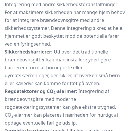
Integrering med andre sikkerhedsforanstaltninger
For at maksimere sikkerheden har mange hjem behov
for at integrere brændeovnsgitre med andre
sikkerhedssystemer. Denne integrering sikrer, at hele
hjemmet er godt beskyttet mod de potentielle farer
ved en fyringsenhed.
Sikkerhedsbarrierer:
Ud over det traditionelle
brændeovnsgitter kan man installere yderligere
barrierer i form af børneporte eller
dyreafskærmninger, der sikrer, at hverken små børn
eller kæledyr kan komme for tæt på ovnen.
Røgdetektorer og CO
-alarmer:
Integrering af
2
brændeovnsgitre med moderne
røgdetekteringssystemer kan give ekstra tryghed.
CO
-alarmer kan placeres i nærheden for hurtigt at
2
opdage eventuelle farlige udslip.
Termiske barrierer:
I nogle tilfælde kan det være