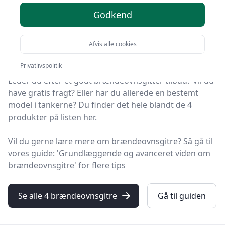
tilbud - top 4
Godkend
Velkommen til HandyGuiden! Vi har gjort arbejdet for
dig og udvalgt 4 af de bedste brændeovnsgitre på
Afvis alle cookies
markedet.
Privatlivspolitik
Leder du efter et godt brændeovnsgitter tilbud? Vil du
have gratis fragt? Eller har du allerede en bestemt
model i tankerne? Du finder det hele blandt de 4
produkter på listen her.
Vil du gerne lære mere om brændeovnsgitre? Så gå til
vores guide: 'Grundlæggende og avanceret viden om
brændeovnsgitre' for flere tips
Se alle 4 brændeovnsgitre
Gå til guiden