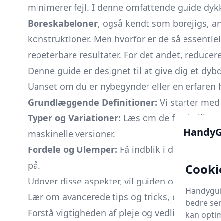
minimerer fejl. I denne omfattende guide dyk
Boreskabeloner
, også kendt som borejigs, an
konstruktioner. Men hvorfor er de så essentiell
repeterbare resultater. For det andet, reducere
Denne guide er designet til at give dig et dyb
Uanset om du er nybegynder eller en erfaren h
Grundlæggende Definitioner:
Vi starter med 
Typer og Variationer:
Læs om de forskellige t
HandyG
maskinelle versioner.
Fordele og Ulemper:
Få indblik i de største
på.
Cooki
Udover disse aspekter, vil guiden også foku
Handyguid
Lær om avancerede tips og tricks, der kan opt
bedre ser
Forstå vigtigheden af pleje og vedligeholdelse
kan optim