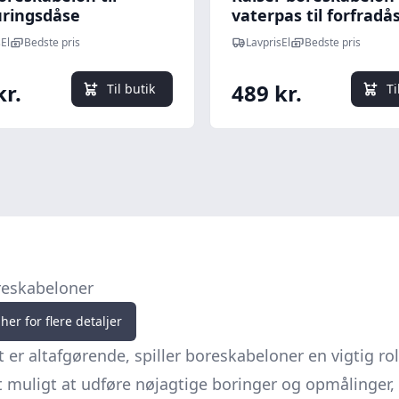
ringsdåse
vaterpas til forfradå
El
Bedste pris
LavprisEl
Bedste pris
kr.
489 kr.
Til butik
Ti
oreskabeloner
her for flere detaljer
et er altafgørende, spiller boreskabeloner en vigtig 
t muligt at udføre nøjagtige boringer og opmålinger, 