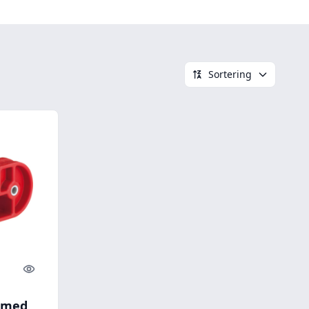
Sortering
Quick look
n med