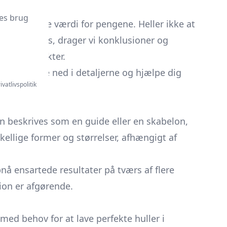
es brug
 den bedste værdi for pengene. Heller ikke at
fslutningsvis, drager vi konklusioner og
idige projekter.
ad os dykke ned i detaljerne og hjælpe dig
ivatlivspolitik
an beskrives som en guide eller en skabelon,
kellige former og størrelser, afhængigt af
nå ensartede resultater på tværs af flere
ion er afgørende.
 med behov for at lave perfekte huller i