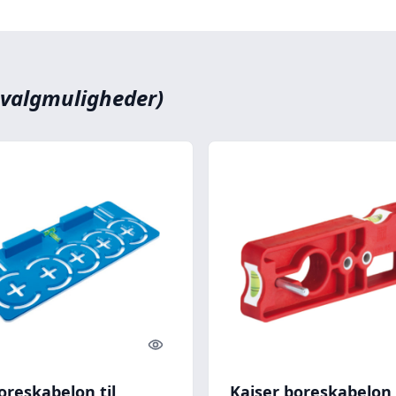
 valgmuligheder)
Quick look
oreskabelon til
Kaiser boreskabelo