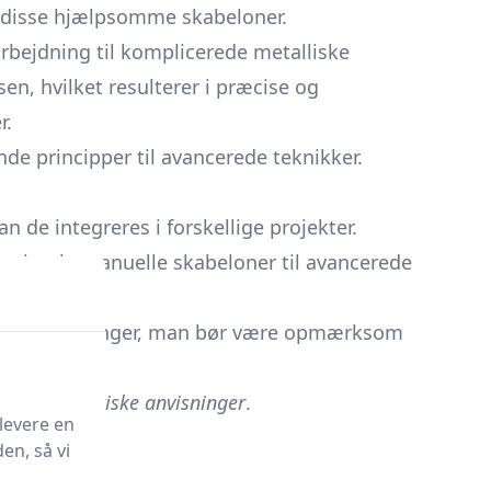
e disse hjælpsomme skabeloner.
arbejdning til komplicerede metalliske
en, hvilket resulterer i præcise og
r.
de principper til avancerede teknikker.
 de integreres i forskellige projekter.
a simple manuelle skabeloner til avancerede
 de begrænsninger, man bør være opmærksom
on med
praktiske anvisninger
.
levere en
en, så vi