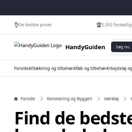
e menu
👌
🏆
De bedste priser
2.552 forskelli
Søg nu
HandyGuiden
Søg nu
Forside
Afdækning og tilbehør
Afløb og tilbehør
Arbejdstøj o
Forside
Renovering og Byggeri
Værktøj
Find de bedst