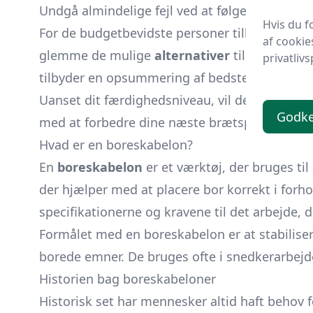
Undgå almindelige fejl ved at følge vores eksp
Hvis du f
For de budgetbevidste personer tilbyder vi en
af cookie
glemme de mulige
alternativer
til traditione
privatlivs
tilbyder en opsummering af bedste praksis, så
Uanset dit færdighedsniveau, vil denne guide 
Godk
med at forbedre dine næste brætspil eller met
Hvad er en boreskabelon?
En
boreskabelon
er et værktøj, der bruges ti
der hjælper med at placere bor korrekt i forho
specifikationerne og kravene til det arbejde, d
Formålet med en boreskabelon er at stabilisere
borede emner. De bruges ofte i snedkerarbejd
Historien bag boreskabeloner
Historisk set har mennesker altid haft behov fo