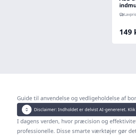
indmu
Lavpris
149 
Guide til anvendelse og vedligeholdelse af b
Disclaimer: Indholdet er delvist AI-genereret. Klik 
I dagens verden, hvor præcision og effektivit
professionelle. Disse smarte værktøjer gør de