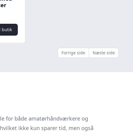
ser
l butik
Forrige side
Næste side
rolle for både amatørhåndværkere og
hvilket ikke kun sparer tid, men også