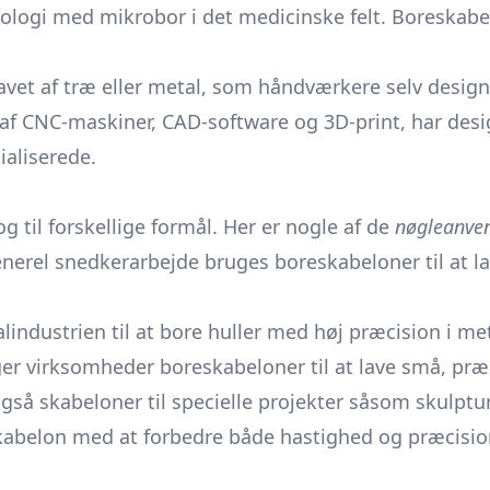
ologi med mikrobor i det medicinske felt. Boreskab
avet af træ eller metal, som håndværkere selv design
 af CNC-maskiner, CAD-software og 3D-print, har de
ialiserede.
 til forskellige formål. Her er nogle af de
nøgleanve
enerel snedkerarbejde bruges boreskabeloner til at lav
industrien til at bore huller med høj præcision i met
er virksomheder boreskabeloner til at lave små, præci
å skabeloner til specielle projekter såsom skulptur
belon med at forbedre både hastighed og præcision,