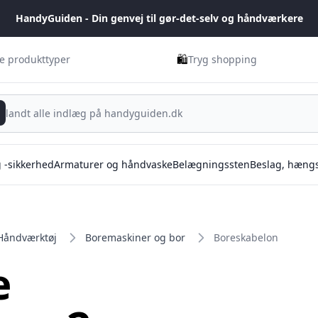
HandyGuiden - Din genvej til gør-det-selv og håndværkere
🛍️
ge produkttyper
Tryg shopping
g -sikkerhed
Armaturer og håndvaske
Belægningssten
Beslag, hængs
Håndværktøj
Boremaskiner og bor
Boreskabelon
e