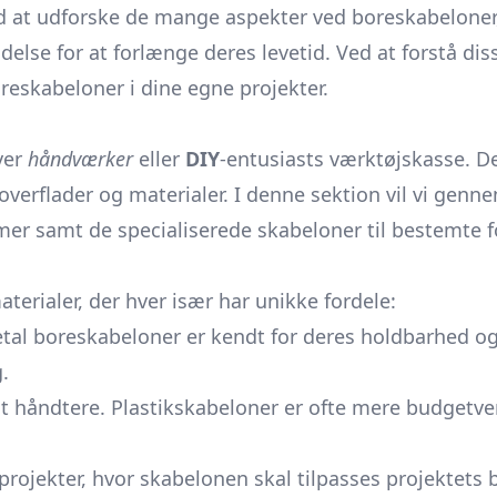
ed at udforske de mange aspekter ved boreskabelone
oldelse for at forlænge deres levetid. Ved at forstå 
eskabeloner i dine egne projekter.
ver
håndværker
eller
DIY
-entusiasts værktøjskasse. D
 overflader og materialer. I denne sektion vil vi genn
ormer samt de specialiserede skabeloner til bestemte 
aterialer, der hver især har unikke fordele:
metal boreskabeloner er kendt for deres holdbarhed og
.
at håndtere. Plastikskabeloner er ofte mere budget
 projekter, hvor skabelonen skal tilpasses projektets