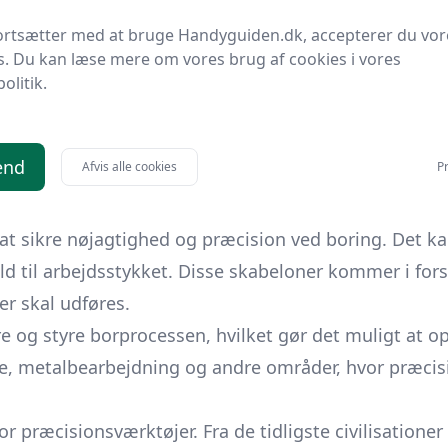
ertråd.
ortsætter med at bruge Handyguiden.dk, accepterer du vor
 prisguide samt købsråd, der kan hjælpe med at sikre
s. Du kan læse mere om vores brug af cookies i vores
lle boreskabeloner, som også vil blive gennemgået. A
politik.
 du kan træffe informerede beslutninger i dine fremt
være en uundværlig ressource i din værktøjskasse. L
end
Afvis alle cookies
Pr
alliske strukturer med mere præcision og finesse.
l at sikre nøjagtighed og præcision ved boring. Det k
ld til arbejdsstykket. Disse skabeloner kommer i fors
er skal udføres.
 og styre borprocessen, hvilket gør det muligt at op
e, metalbearbejdning og andre områder, hvor præcis
r præcisionsværktøjer. Fra de tidligste civilisationer