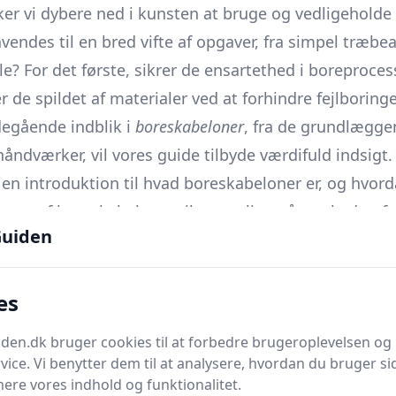
ker vi dybere ned i kunsten at bruge og vedligehold
vendes til en bred vifte af opgaver, fra simpel træbe
e? For det første, sikrer de ensartethed i boreprocess
r de spildet af materialer ved at forhindre fejlboringe
degående indblik i
boreskabeloner
, fra de grundlæggen
åndværker, vil vores guide tilbyde værdifuld indsigt.
en introduktion til hvad boreskabeloner er, og hvordan
yper af boreskabeloner tilgængelige på markedet, fr
uiden
 fordele ved at bruge boreskabeloner samt nogle af
es
sere på hvordan man korrekt anvender en boreskabel
en.dk bruger cookies til at forbedre brugeroplevelsen og 
imere din boreoplevelse og løfte dine færdigheder.
vice. Vi benytter dem til at analysere, hvordan du bruger sid
 for at forlænge levetiden af dine boreskabeloner.
ere vores indhold og funktionalitet.