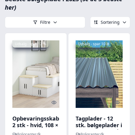
her)
Filtre
Sortering
Udsalg - spar 12 %
Udsalg - spar 10 %
Quick look
Quick l
Opbevaringsskabe
Tagplader - 12
2 stk - hvid, 108 ×
stk. bølgeplader i
41 × 40 cm,
galvaniseret stål,
Boligcenter.dk
Boligcenter.dk