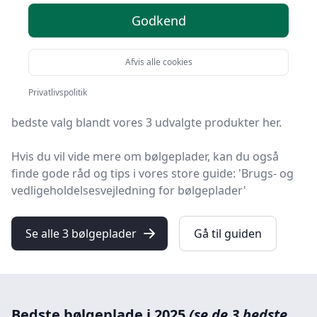
Godkend
På HandyGuiden finder du markedets bedste
bølgeplader. Vi har udvalgt 3 produkter, så du nemt
kan finde det rigtige.
Afvis alle cookies
Uanset om du ønsker kvalitet, tilbud på bølgeplader,
Privatlivspolitik
en bestemt type eller fri levering, kan du finde det
bedste valg blandt vores 3 udvalgte produkter her.
Hvis du vil vide mere om bølgeplader, kan du også
finde gode råd og tips i vores store guide: 'Brugs- og
vedligeholdelsesvejledning for bølgeplader'
Se alle 3 bølgeplader
Gå til guiden
Bedste bølgeplade i 2025
(se de 3 bedste