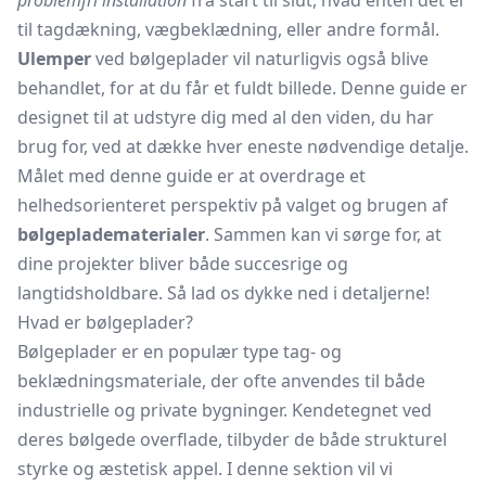
problemfri installation
fra start til slut, hvad enten det er
til tagdækning, vægbeklædning, eller andre formål.
Ulemper
ved bølgeplader vil naturligvis også blive
behandlet, for at du får et fuldt billede. Denne guide er
designet til at udstyre dig med al den viden, du har
brug for, ved at dække hver eneste nødvendige detalje.
Målet med denne guide er at overdrage et
helhedsorienteret perspektiv på valget og brugen af
bølgepladematerialer
. Sammen kan vi sørge for, at
dine projekter bliver både succesrige og
langtidsholdbare. Så lad os dykke ned i detaljerne!
Hvad er bølgeplader?
Bølgeplader er en populær type tag- og
beklædningsmateriale, der ofte anvendes til både
industrielle og private bygninger. Kendetegnet ved
deres bølgede overflade, tilbyder de både strukturel
styrke og æstetisk appel. I denne sektion vil vi