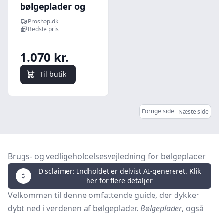
bølgeplader og
næsten alle
Proshop.dk
trapezplader
Bedste pris
1.070 kr.
Til butik
Forrige side
Næste side
Brugs- og vedligeholdelsesvejledning for bølgeplader
Disclaimer: Indholdet er delvist AI-genereret. Klik
her for flere detaljer
Velkommen til denne omfattende guide, der dykker
dybt ned i verdenen af bølgeplader.
Bølgeplader
, også