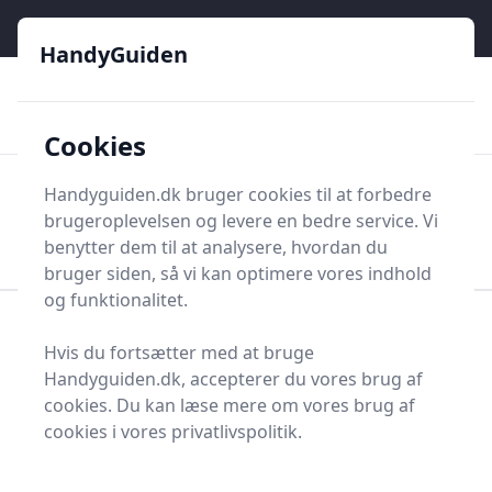
HandyGuiden - Din genvej til gør-det-selv og håndværkere
e menu
HandyGuiden
👌
🏆
De bedste priser
2.552 forskellige produkttyper
🛍️
🎖️
⭐⭐⭐⭐⭐
Tryg shopping
Mange kategorier
Cookies
HandyGuiden
Handyguiden.dk bruger cookies til at forbedre
Men
brugeroplevelsen og levere en bedre service. Vi
Søg nu
Søg nu
benytter dem til at analysere, hvordan du
bruger siden, så vi kan optimere vores indhold
og funktionalitet.
Forside
Renovering og Byggeri
Tag og tilbehør
Hvis du fortsætter med at bruge
Bølgeplade
Handyguiden.dk, accepterer du vores brug af
Bedste bølgeplade i
cookies. Du kan læse mere om vores brug af
cookies i vores privatlivspolitik.
2025 - se de 3 bedste her