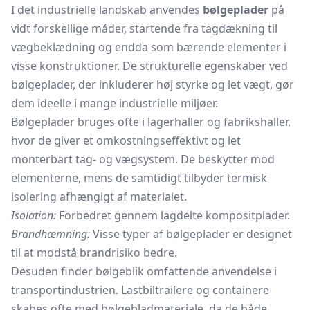
I det industrielle landskab anvendes
bølgeplader
på
vidt forskellige måder, startende fra tagdækning til
vægbeklædning og endda som bærende elementer i
visse konstruktioner. De strukturelle egenskaber ved
bølgeplader, der inkluderer høj styrke og let vægt, gør
dem ideelle i mange industrielle miljøer.
Bølgeplader bruges ofte i lagerhaller og fabrikshaller,
hvor de giver et omkostningseffektivt og let
monterbart tag- og vægsystem. De beskytter mod
elementerne, mens de samtidigt tilbyder termisk
isolering afhængigt af materialet.
Isolation:
Forbedret gennem lagdelte kompositplader.
Brandhæmning:
Visse typer af bølgeplader er designet
til at modstå brandrisiko bedre.
Desuden finder bølgeblik omfattende anvendelse i
transportindustrien. Lastbiltrailere og containere
skabes ofte med bølgebladmateriale, da de både