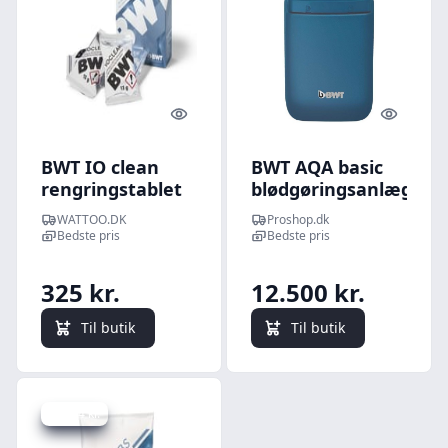
Quick look
Quick l
BWT IO clean
BWT AQA basic
rengringstablet
blødgøringsanlæg
til Perla, 4 stk
WATTOO.DK
Proshop.dk
Bedste pris
Bedste pris
325 kr.
12.500 kr.
Til butik
Til butik
Spar 4 kr.