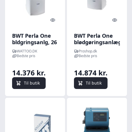
Quick look
Quick l
BWT Perla One
BWT Perla One
bldgringsanlg, 26
blødgøringsanlæg
l/min, 1-5
WATTOO.DK
Proshop.dk
personer
Bedste pris
Bedste pris
14.376 kr.
14.874 kr.
Til butik
Til butik