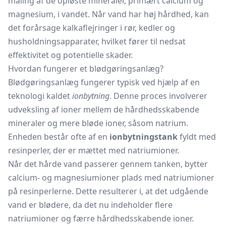
måling af de opløste mineraler, primært calcium og
magnesium, i vandet. Når vand har høj hårdhed, kan
det forårsage kalkaflejringer i rør, kedler og
husholdningsapparater, hvilket fører til nedsat
effektivitet og potentielle skader.
Hvordan fungerer et blødgøringsanlæg?
Blødgøringsanlæg fungerer typisk ved hjælp af en
teknologi kaldet
ionbytning
. Denne proces involverer
udveksling af ioner mellem de hårdhedsskabende
mineraler og mere bløde ioner, såsom natrium.
Enheden består ofte af en
ionbytningstank
fyldt med
resinperler, der er mættet med natriumioner.
Når det hårde vand passerer gennem tanken, bytter
calcium- og magnesiumioner plads med natriumioner
på resinperlerne. Dette resulterer i, at det udgående
vand er blødere, da det nu indeholder flere
natriumioner og færre hårdhedsskabende ioner.