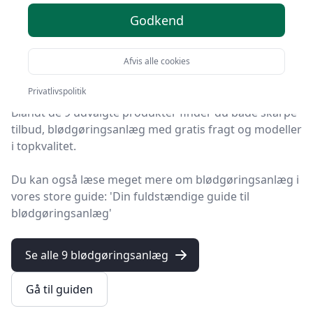
2025 - se de 9 bedste her
Godkend
HandyGuiden er stedet at finde blødgøringsanlæg. Vi
har samlet 9 top-produkter, så du hurtigt kan vælge
Afvis alle cookies
det bedste.
Privatlivspolitik
Blandt de 9 udvalgte produkter finder du både skarpe
tilbud, blødgøringsanlæg med gratis fragt og modeller
i topkvalitet.
Du kan også læse meget mere om blødgøringsanlæg i
vores store guide: 'Din fuldstændige guide til
blødgøringsanlæg'
Se alle 9 blødgøringsanlæg
Gå til guiden