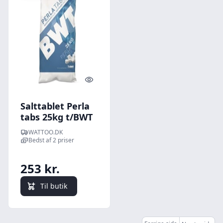
Quick look
Salttablet Perla
tabs 25kg t/BWT
anlg
WATTOO.DK
Bedst af 2 priser
253 kr.
Til butik