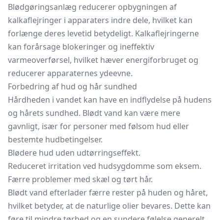
Blødgøringsanlæg reducerer opbygningen af
kalkaflejringer i apparaters indre dele, hvilket kan
forlænge deres levetid betydeligt. Kalkaflejringerne
kan forårsage blokeringer og ineffektiv
varmeoverførsel, hvilket hæver energiforbruget og
reducerer apparaternes ydeevne.
Forbedring af hud og hår sundhed
Hårdheden i vandet kan have en indflydelse på hudens
og hårets sundhed. Blødt vand kan være mere
gavnligt, især for personer med følsom hud eller
bestemte hudbetingelser.
Blødere hud uden udtørringseffekt.
Reduceret irritation ved hudsygdomme som eksem.
Færre problemer med skæl og tørt hår.
Blødt vand efterlader færre rester på huden og håret,
hvilket betyder, at de naturlige olier bevares. Dette kan
føre til mindre tørhed og en sundere følelse generelt.