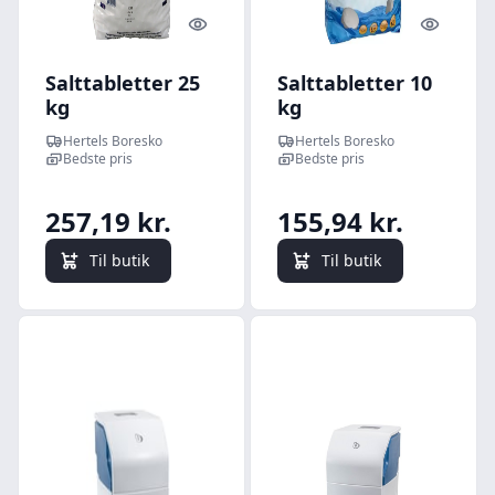
Quick look
Quick l
Salttabletter 25
Salttabletter 10
kg
kg
Hertels Boresko
Hertels Boresko
Bedste pris
Bedste pris
257,19 kr.
155,94 kr.
Til butik
Til butik