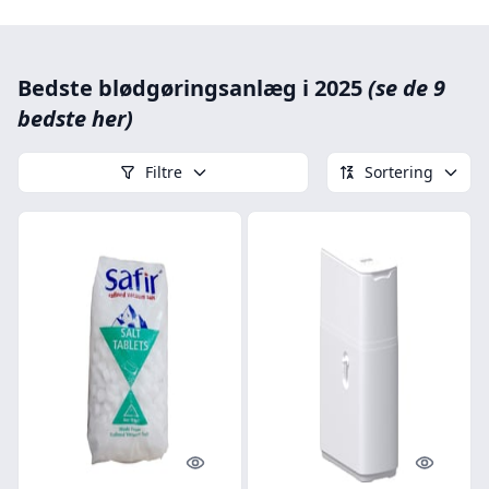
Bedste blødgøringsanlæg i 2025
(se de 9
bedste her)
Filtre
Sortering
Quick look
Quick l