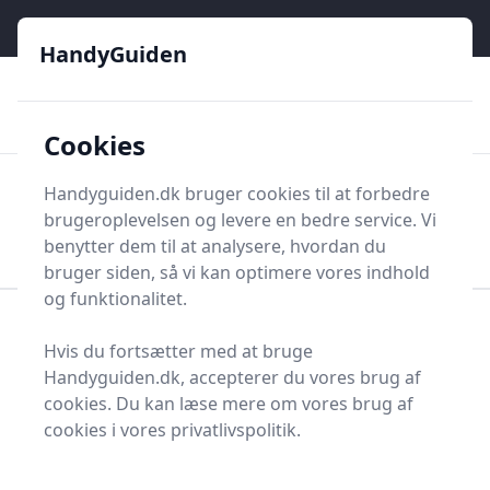
HandyGuiden - Din genvej til gør-det-selv og håndværkere
e menu
HandyGuiden
👌
🏆
De bedste priser
2.552 forskellige produkttyper
🛍️
🎖️
⭐⭐⭐⭐⭐
Tryg shopping
Mange kategorier
Cookies
HandyGuiden
Handyguiden.dk bruger cookies til at forbedre
Men
brugeroplevelsen og levere en bedre service. Vi
Søg nu
Søg nu
benytter dem til at analysere, hvordan du
bruger siden, så vi kan optimere vores indhold
og funktionalitet.
Forside
Renovering og Byggeri
Hvis du fortsætter med at bruge
Vandvarmere og varmepumper
Blødgøringsanlæg
Handyguiden.dk, accepterer du vores brug af
Bedste
cookies. Du kan læse mere om vores brug af
cookies i vores privatlivspolitik.
blødgøringsanlæg i