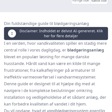
Forrige side
Næste side
Din fuldstændige guide til blødgøringsanlæg
Disclaimer: Indholdet er delvist AI-genereret. Klik
her for flere detaljer
I en verden, hvor vandkvaliteten spiller en stadig mere
central rolle i vores dagligdag, er
blødgøringsanlæg
blevet en populær løsning for mange danske
husstande. Hårdt vand kan være en kilde til mange
frustrationer, fra kalkaflejringer på armaturer til
ineffektiv varmeoverførsel i vandvarmesystemer.
Denne guide er designet til at hjælpe dig med at
navigere i de komplekse beslutninger omkring
installation og vedligeholdelse af et sådant anlæg, der
kan forbedre kvaliteten af vandet i dit hjem.
Du vil opdage, hvad et
vandblødgøringssystem
egentlig