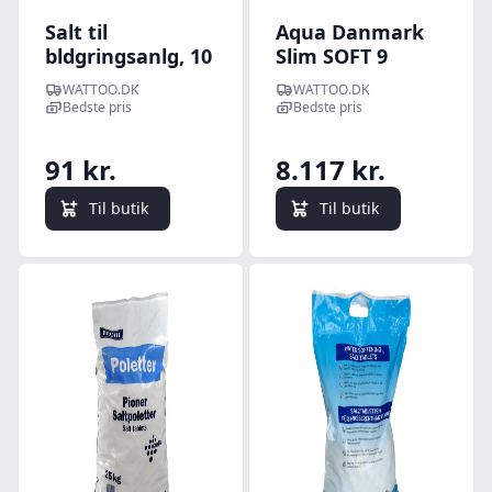
Salt til
Aqua Danmark
bldgringsanlg, 10
Slim SOFT 9
kg i pose - Safir
bldgringsanlg op
WATTOO.DK
WATTOO.DK
til 6 personer
Bedste pris
Bedste pris
91 kr.
8.117 kr.
Til butik
Til butik