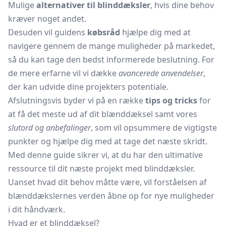
Mulige
alternativer til blinddæksler
, hvis dine behov
kræver noget andet.
Desuden vil guidens
købsråd
hjælpe dig med at
navigere gennem de mange muligheder på markedet,
så du kan tage den bedst informerede beslutning. For
de mere erfarne vil vi dække
avancerede anvendelser
,
der kan udvide dine projekters potentiale.
Afslutningsvis byder vi på en række
tips og tricks
for
at få det meste ud af dit
blænddæksel
samt vores
slutord og anbefalinger
, som vil opsummere de vigtigste
punkter og hjælpe dig med at tage det næste skridt.
Med denne guide sikrer vi, at du har den ultimative
ressource til dit næste projekt med blinddæksler.
Uanset hvad dit behov måtte være, vil forståelsen af
blænddækslernes verden åbne op for nye muligheder
i dit håndværk.
Hvad er et blinddæksel?