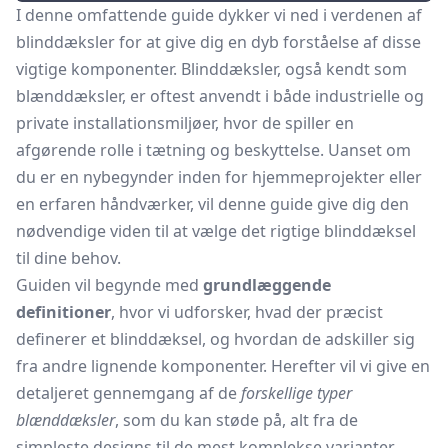
I denne omfattende guide dykker vi ned i verdenen af
blinddæksler for at give dig en dyb forståelse af disse
vigtige komponenter. Blinddæksler, også kendt som
blænddæksler, er oftest anvendt i både industrielle og
private installationsmiljøer, hvor de spiller en
afgørende rolle i tætning og beskyttelse. Uanset om
du er en nybegynder inden for hjemmeprojekter eller
en erfaren håndværker, vil denne guide give dig den
nødvendige viden til at vælge det rigtige blinddæksel
til dine behov.
Guiden vil begynde med
grundlæggende
definitioner
, hvor vi udforsker, hvad der præcist
definerer et blinddæksel, og hvordan de adskiller sig
fra andre lignende komponenter. Herefter vil vi give en
detaljeret gennemgang af de
forskellige typer
blænddæksler
, som du kan støde på, alt fra de
simpleste designs til de mest komplekse varianter.