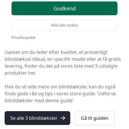
produkter
Godkend
Velkommen til HandyGuiden! Vi har gjort arbejdet for
Afvis alle cookies
dig og udvalgt 3 af de bedste blinddæksler på
markedet.
Privatlivspolitik
Uanset om du leder efter kvalitet, et prisvenligt
blinddæksel tilbud, en specifik model eller at få gratis
levering, finder du det på vores liste med 3 udvalgte
produkter her.
Hvis du vil vide mere om blinddæksler, kan du også
finde gode råd og tips i vores store guide: 'Udforsk
blinddæksler med denne guide'
Se alle 3 blinddæksler
Gå til guiden