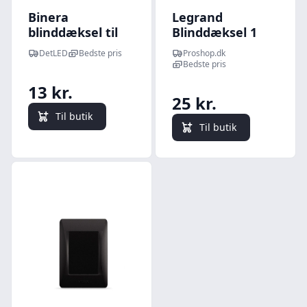
Binera
Legrand
blinddæksel til
Blinddæksel 1
ramme - Hvid,
modul hvid
DetLED
Bedste pris
Proshop.dk
indbygning,
Bedste pris
brandsikker
13 kr.
plast
25 kr.
Til butik
Til butik