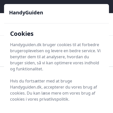
HandyGuiden - Din genvej til gør-det-selv og håndværkere
e menu
HandyGuiden
👌
🏆
De bedste priser
2.552 forskellige produkttyper
🛍️
🎖️
⭐⭐⭐⭐⭐
Tryg shopping
Mange kategorier
Cookies
HandyGuiden
Handyguiden.dk bruger cookies til at forbedre
Men
brugeroplevelsen og levere en bedre service. Vi
Søg nu
Søg nu
benytter dem til at analysere, hvordan du
bruger siden, så vi kan optimere vores indhold
og funktionalitet.
Forside
Renovering og Byggeri
Værktøj
Hvis du fortsætter med at bruge
Diverse værktøj
Værktøjsdele og tilbehør
Handyguiden.dk, accepterer du vores brug af
Koblinger og tilbehør
Blinddæksel
cookies. Du kan læse mere om vores brug af
Bedste blinddæksler
cookies i vores privatlivspolitik.
2025 - sammenlign 3