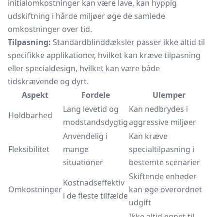
initialomkostninger kan være lave, kan hyppig
udskiftning i hårde miljøer øge de samlede
omkostninger over tid.
Tilpasning:
Standardblinddæksler passer ikke altid til
specifikke applikationer, hvilket kan kræve tilpasning
eller specialdesign, hvilket kan være både
tidskrævende og dyrt.
Aspekt
Fordele
Ulemper
Lang levetid og
Kan nedbrydes i
Holdbarhed
modstandsdygtig
aggressive miljøer
Anvendelig i
Kan kræve
Fleksibilitet
mange
specialtilpasning i
situationer
bestemte scenarier
Skiftende enheder
Kostnadseffektiv
Omkostninger
kan øge overordnet
i de fleste tilfælde
udgift
Ikke altid egnet til