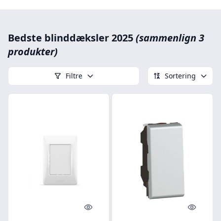
Bedste blinddæksler 2025
(sammenlign 3
produkter)
Filtre
Sortering
Quick look
Quick l