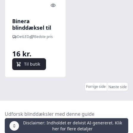
Quick look
Binera
blinddæksel til
ramme - Sort
DetLED
Bedste pris
grafit,
indbygning,
16 kr.
72x72 mm
Til butik
Forrige side
Næste side
Udforsk blinddæksler med denne guide
Disclaimer: Indholdet er delvist AI-genereret. Klik
her for flere detaljer