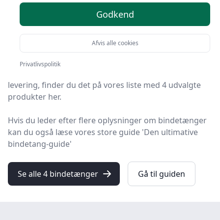
Godkend
Leder du efter de bedste bindetænger? På
HandyGuiden har vi udvalgt 4 produkter, så du let kan
finde din favorit.
Afvis alle cookies
Uanset om du leder efter kvalitet, et prisvenligt
Privatlivspolitik
bindetang tilbud, en specifik model eller at få gratis
levering, finder du det på vores liste med 4 udvalgte
produkter her.
Hvis du leder efter flere oplysninger om bindetænger
kan du også læse vores store guide 'Den ultimative
bindetang-guide'
Se alle 4 bindetænger
Gå til guiden