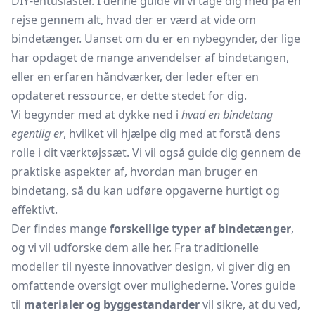
DIY-entusiaster. I denne guide vil vi tage dig med på en
rejse gennem alt, hvad der er værd at vide om
bindetænger. Uanset om du er en nybegynder, der lige
har opdaget de mange anvendelser af bindetangen,
eller en erfaren håndværker, der leder efter en
opdateret ressource, er dette stedet for dig.
Vi begynder med at dykke ned i
hvad en bindetang
egentlig er
, hvilket vil hjælpe dig med at forstå dens
rolle i dit værktøjssæt. Vi vil også guide dig gennem de
praktiske aspekter af, hvordan man bruger en
bindetang, så du kan udføre opgaverne hurtigt og
effektivt.
Der findes mange
forskellige typer af bindetænger
,
og vi vil udforske dem alle her. Fra traditionelle
modeller til nyeste innovativer design, vi giver dig en
omfattende oversigt over mulighederne. Vores guide
til
materialer og byggestandarder
vil sikre, at du ved,