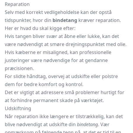
Reparation
Selv med korrekt vedligeholdelse kan der opstå
tidspunkter, hvor din
bindetang
kræver reparation.
Her er hvad du skal kigge efter:
Hvis tangen bliver svær at åbne eller lukke, kan det
være nødvendigt at smøre drejningspunktet med olie.
Hvis kæberne er misaligned, kan professionelle
justeringer være nødvendige for at gendanne
præcisionen.
For slidte håndtag, overvej at udskifte eller polstre
dem for bedre komfort og kontrol.
Det er vigtigt at adressere små problemer hurtigt for
at forhindre permanent skade på værktøjet.
Udskiftning
Når reparation ikke længere er tilstrækkelig, kan det
blive nødvendigt at udskifte din
bindetang
. Vær
opmærksom på følgende tegn på, at det er tid til en