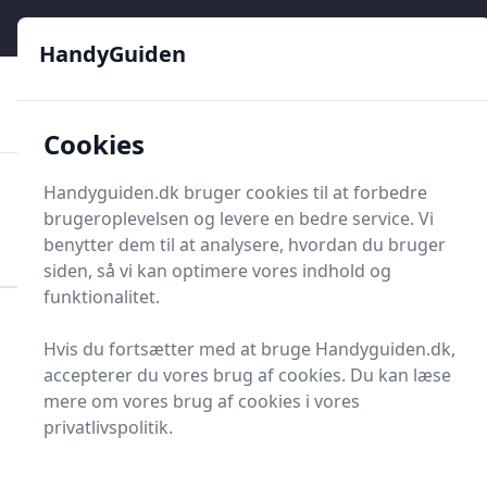
HandyGuiden - Din genvej til gør-det-selv og håndværkere
e menu
HandyGuiden
👌
🏆
De bedste priser
2.552 forskellige produkttyper
🛍️
🎖️
⭐⭐⭐⭐⭐
Tryg shopping
Mange kategorier
Cookies
HandyGuiden
Handyguiden.dk bruger cookies til at forbedre
Men
brugeroplevelsen og levere en bedre service. Vi
Søg nu
Søg nu
benytter dem til at analysere, hvordan du bruger
siden, så vi kan optimere vores indhold og
funktionalitet.
Forside
Renovering og Byggeri
Værktøj
Hvis du fortsætter med at bruge Handyguiden.dk,
Håndværktøj
Tænger
Bindetang
accepterer du vores brug af cookies. Du kan læse
Bedste bindetænger til
mere om vores brug af cookies i vores
privatlivspolitik.
dig - 4 gode valg