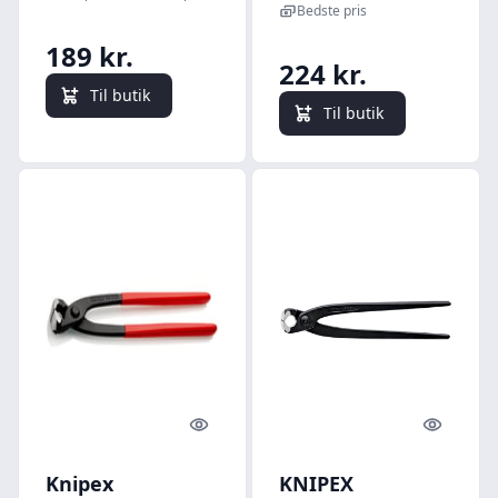
mm
Bedste pris
189 kr.
224 kr.
Til butik
Til butik
Quick look
Quick l
Knipex
KNIPEX