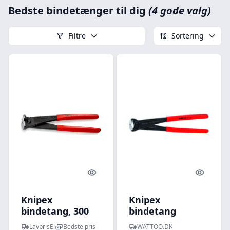
Bedste bindetænger til dig
(4 gode valg)
Filtre
Sortering
Quick look
Quick l
Knipex
Knipex
bindetang, 300
bindetang
mm
"PowerCut", 250
LavprisEl
Bedste pris
WATTOO.DK