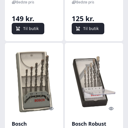
CYL-3 med 7 dele
Bedste pris
Bedste pris
149 kr.
125 kr.
Til butik
Til butik
Quick look
Quick l
Bosch
Bosch Robust