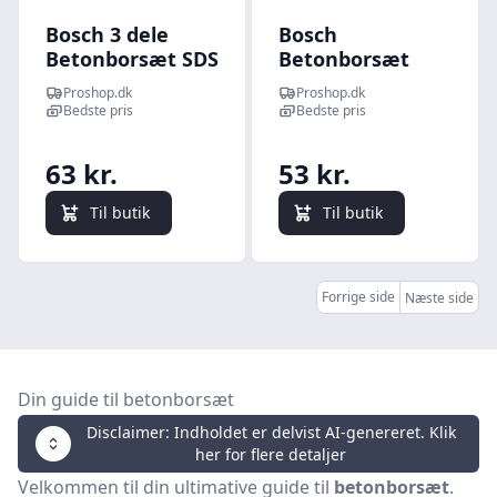
Bosch 3 dele
Bosch
Betonborsæt SDS
Betonborsæt
quick
CYL-3 med 3 dele
Proshop.dk
Proshop.dk
Bedste pris
Bedste pris
63 kr.
53 kr.
Til butik
Til butik
Forrige side
Næste side
Din guide til betonborsæt
Disclaimer: Indholdet er delvist AI-genereret. Klik
her for flere detaljer
Velkommen til din ultimative guide til
betonborsæt
.