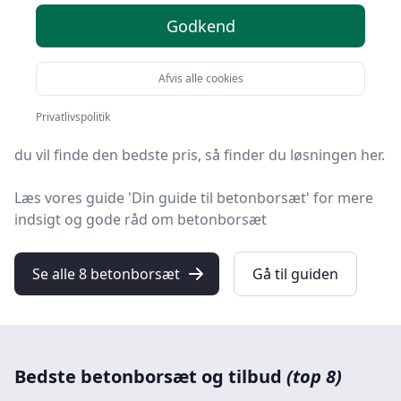
Godkend
Du er landet på HandyGuiden, det helt rigtige sted at
finde betonborsæt. Vi har udvalgt de 8 bedste
produkter lige nu, så du er sikret et godt køb!
Afvis alle cookies
Uanset om du prioriterer høj kvalitet uanset prisen,
Privatlivspolitik
om du leder efter et betonborsæt med fri fragt, eller
du vil finde den bedste pris, så finder du løsningen her.
Læs vores guide 'Din guide til betonborsæt' for mere
indsigt og gode råd om betonborsæt
Se alle 8 betonborsæt
Gå til guiden
Bedste betonborsæt og tilbud
(top 8)