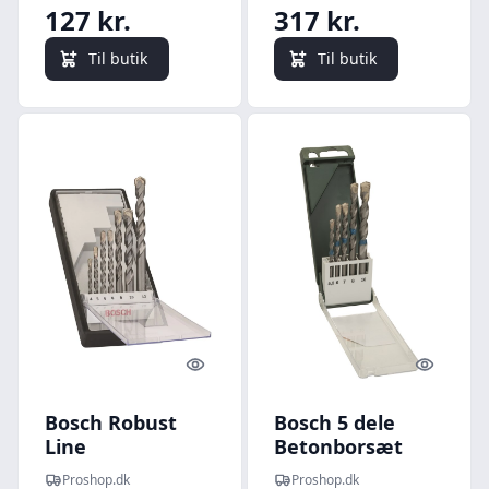
127 kr.
317 kr.
Til butik
Til butik
Quick look
Quick l
Bosch Robust
Bosch 5 dele
Line
Betonborsæt
betonborsæt
Proshop.dk
Proshop.dk