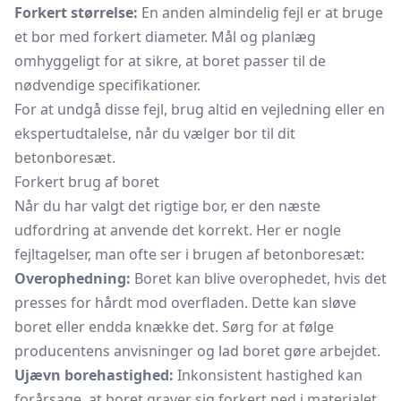
Forkert størrelse:
En anden almindelig fejl er at bruge
et bor med forkert diameter. Mål og planlæg
omhyggeligt for at sikre, at boret passer til de
nødvendige specifikationer.
For at undgå disse fejl, brug altid en vejledning eller en
ekspertudtalelse, når du vælger bor til dit
betonboresæt.
Forkert brug af boret
Når du har valgt det rigtige bor, er den næste
udfordring at anvende det korrekt. Her er nogle
fejltagelser, man ofte ser i brugen af betonboresæt:
Overophedning:
Boret kan blive overophedet, hvis det
presses for hårdt mod overfladen. Dette kan sløve
boret eller endda knække det. Sørg for at følge
producentens anvisninger og lad boret gøre arbejdet.
Ujævn borehastighed:
Inkonsistent hastighed kan
forårsage, at boret graver sig forkert ned i materialet.