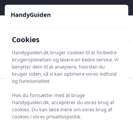
HandyGuiden - Din genvej til gør-det-selv og håndværkere
e menu
HandyGuiden
👌
🏆
De bedste priser
2.552 forskellige produkttyper
🛍️
🎖️
⭐⭐⭐⭐⭐
Tryg shopping
Mange kategorier
Cookies
HandyGuiden
Handyguiden.dk bruger cookies til at forbedre
Men
brugeroplevelsen og levere en bedre service. Vi
Søg nu
Søg nu
benytter dem til at analysere, hvordan du
bruger siden, så vi kan optimere vores indhold
og funktionalitet.
Forside
Renovering og Byggeri
Værktøj
Hvis du fortsætter med at bruge
Håndværktøj
Boremaskiner og bor
Betonborsæt
Handyguiden.dk, accepterer du vores brug af
Bedste betonborsæt og
cookies. Du kan læse mere om vores brug af
cookies i vores privatlivspolitik.
tilbud - top 8