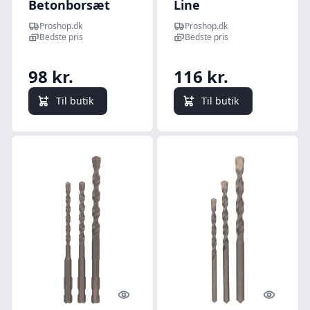
Betonborsæt
Line
CYL-3 med 5 dele
betonborsæt
Proshop.dk
Proshop.dk
CYL-3 med 5 dele
Bedste pris
Bedste pris
98 kr.
116 kr.
Til butik
Til butik
Quick look
Quick l