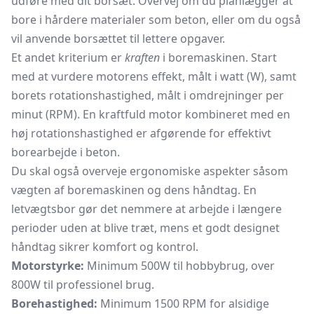
udføre med dit borsæt. Overvej om du planlægger at
bore i hårdere materialer som beton, eller om du også
vil anvende borsættet til lettere opgaver.
Et andet kriterium er
kraften
i boremaskinen. Start
med at vurdere motorens effekt, målt i watt (W), samt
borets rotationshastighed, målt i omdrejninger per
minut (RPM). En kraftfuld motor kombineret med en
høj rotationshastighed er afgørende for effektivt
borearbejde i beton.
Du skal også overveje ergonomiske aspekter såsom
vægten af boremaskinen og dens håndtag. En
letvægtsbor gør det nemmere at arbejde i længere
perioder uden at blive træt, mens et godt designet
håndtag sikrer komfort og kontrol.
Motorstyrke:
Minimum 500W til hobbybrug, over
800W til professionel brug.
Borehastighed:
Minimum 1500 RPM for alsidige