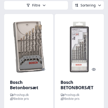
Filtre
Sortering
Quick look
Quick l
Bosch
Bosch
Betonborsæt
BETONBORSÆT
CYL-3 med 7 dele
SILVER
Proshop.dk
Proshop.dk
PERCUSSION RL
Bedste pris
Bedste pris
7STK