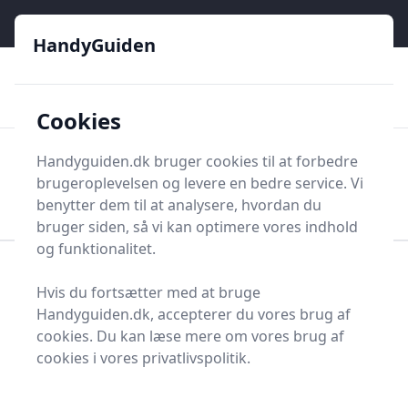
HandyGuiden - Din genvej til gør-det-selv og håndværkere
e menu
HandyGuiden
👌
🏆
De bedste priser
2.552 forskellige produkttyper
🛍️
🎖️
⭐⭐⭐⭐⭐
Tryg shopping
Mange kategorier
Cookies
HandyGuiden
Handyguiden.dk bruger cookies til at forbedre
Men
brugeroplevelsen og levere en bedre service. Vi
Søg nu
Søg nu
benytter dem til at analysere, hvordan du
bruger siden, så vi kan optimere vores indhold
og funktionalitet.
Forside
Renovering og Byggeri
Værktøj
Hvis du fortsætter med at bruge
Diverse værktøj
Værktøjsdele og tilbehør
Handyguiden.dk, accepterer du vores brug af
Stykker og tilbehør
Bærestykke
cookies. Du kan læse mere om vores brug af
Topliste over de 3
cookies i vores privatlivspolitik.
bedste bærestykker i