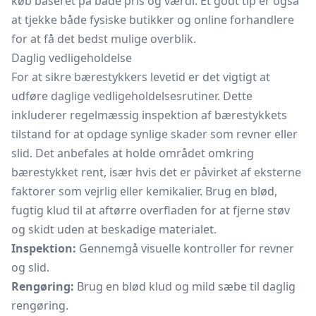
køb baseret på både pris og værdi. Et godt tip er også
at tjekke både fysiske butikker og online forhandlere
for at få det bedst mulige overblik.
Daglig vedligeholdelse
For at sikre bærestykkers levetid er det vigtigt at
udføre daglige vedligeholdelsesrutiner. Dette
inkluderer regelmæssig inspektion af bærestykkets
tilstand for at opdage synlige skader som revner eller
slid. Det anbefales at holde området omkring
bærestykket rent, især hvis det er påvirket af eksterne
faktorer som vejrlig eller kemikalier. Brug en blød,
fugtig klud til at aftørre overfladen for at fjerne støv
og skidt uden at beskadige materialet.
Inspektion:
Gennemgå visuelle kontroller for revner
og slid.
Rengøring:
Brug en blød klud og mild sæbe til daglig
rengøring.