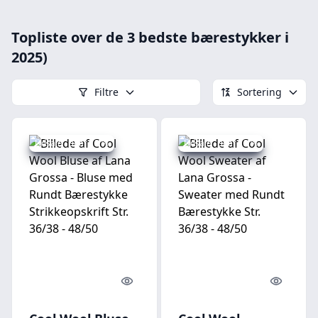
Topliste over de 3 bedste bærestykker i
2025)
Filtre
Sortering
Udsalg - spar 13 %
Udsalg - spar 13 %
Quick look
Quick l