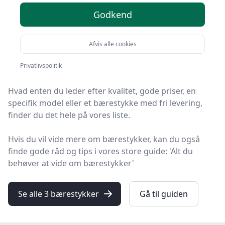
2025
Godkend
Velkommen til HandyGuiden! Vi har gjort arbejdet for
Afvis alle cookies
dig og udvalgt 3 af de bedste bærestykker på
markedet.
Privatlivspolitik
Hvad enten du leder efter kvalitet, gode priser, en
specifik model eller et bærestykke med fri levering,
finder du det hele på vores liste.
Hvis du vil vide mere om bærestykker, kan du også
finde gode råd og tips i vores store guide: 'Alt du
behøver at vide om bærestykker'
Se alle 3 bærestykker
Gå til guiden