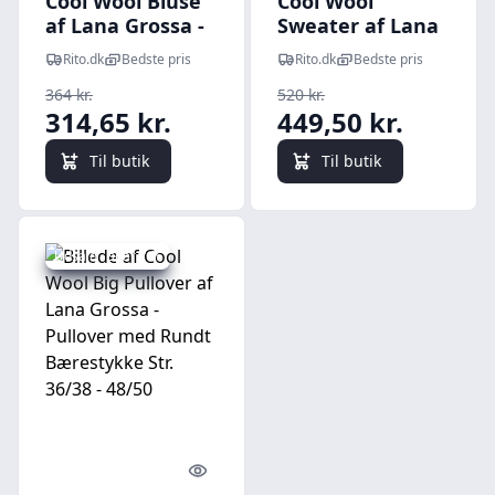
Cool Wool Bluse
Cool Wool
af Lana Grossa -
Sweater af Lana
Bluse med Rundt
Grossa - Sweater
Rito.dk
Bedste pris
Rito.dk
Bedste pris
Bærestykke
med Rundt
364 kr.
520 kr.
Strikkeopskrift
Bærestykke Str.
314,65 kr.
449,50 kr.
Str. 36/38 - 48/50
36/38 - 48/50
Til butik
Til butik
Udsalg - spar 7 %
Quick look