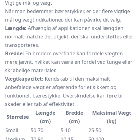
Vigtige mål og vægt
Når man bedømmer bærestykker, er der flere vigtige
mål og vægtindikationer, der kan påvirke dit valg:
Længde:
Afhængig af applikationen skal længden
normalt matche det objekt, der skal understøttes eller
transporteres.
Bredde:
En bredere overflade kan fordele vægten
mere jævnt, hvilket kan være en fordel ved tunge eller
skrøbelige materialer.
Vægtkapacitet:
Kendskab til den maksimalt
anbefalede vægt er afgørende for et sikkert og
funktionelt bærestykke. Overskridelse kan føre til
skader eller tab af effektivitet.
Længde
Bredde
Maksimal Vægt
Størrelse
(cm)
(cm)
(kg)
Small
50-70
5-10
25-50
Medium
70-90
10-15
50-100