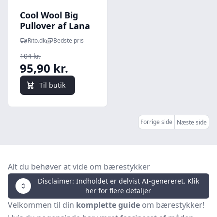
Cool Wool Big
Pullover af Lana
Grossa -Pullover
Rito.dk
Bedste pris
med Rundt
104 kr.
Bærestykke Str.
95,90 kr.
36/38 - 48/50
Til butik
Forrige side
Næste side
Alt du behøver at vide om bærestykker
Disclaimer: Indholdet er delvist AI-genereret. Klik
her for flere detaljer
Velkommen til din
komplette guide
om bærestykker!