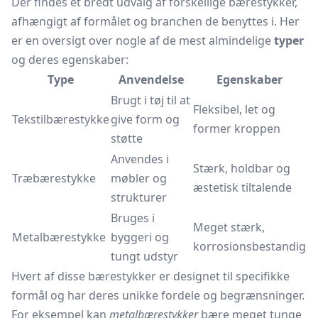
Der findes et bredt udvalg af forskellige bærestykker,
afhængigt af formålet og branchen de benyttes i. Her
er en oversigt over nogle af de mest almindelige
typer
og deres egenskaber:
Type
Anvendelse
Egenskaber
Brugt i tøj til at
Fleksibel, let og
Tekstilbærestykke
give form og
former kroppen
støtte
Anvendes i
Stærk, holdbar og
Træbærestykke
møbler og
æstetisk tiltalende
strukturer
Bruges i
Meget stærk,
Metalbærestykke
byggeri og
korrosionsbestandig
tungt udstyr
Hvert af disse bærestykker er designet til specifikke
formål og har deres unikke fordele og begrænsninger.
For eksempel kan
metalbærestykker
bære meget tunge