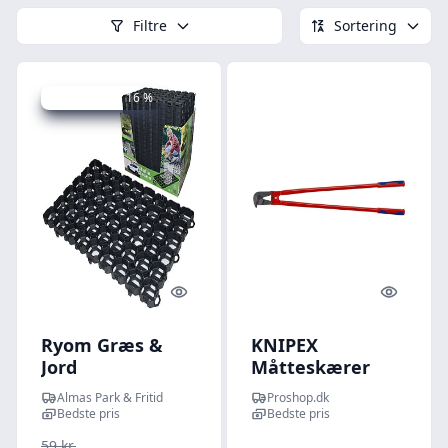
Filtre
Sortering
Udsalg - spar 16 %
Quick look
Quick l
Ryom Græs &
KNIPEX
Jord
Måtteskærer
Armeringsnet
Almas Park & Fritid
Proshop.dk
57.5 x 38 cm
Bedste pris
Bedste pris
59 kr.