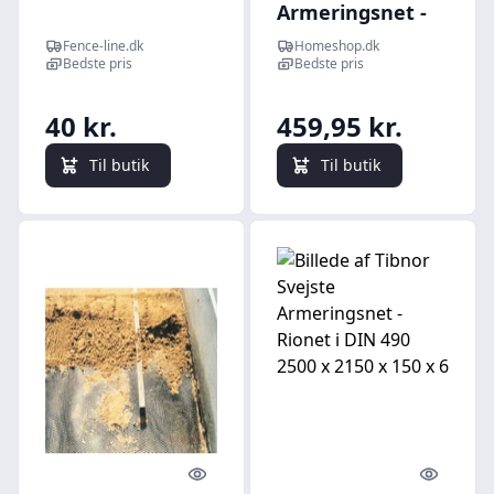
Armeringsnet -
Rionet i DIN 492
Fence-line.dk
Homeshop.dk
5000 x 2150 x 150
Bedste pris
Bedste pris
x 6
40 kr.
459,95 kr.
Til butik
Til butik
Quick look
Quick l