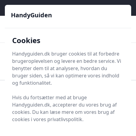
HandyGuiden - Din genvej til gør-det-selv og håndværkere
e menu
HandyGuiden
👌
🏆
De bedste priser
2.552 forskellige produkttyper
🛍️
🎖️
⭐⭐⭐⭐⭐
Tryg shopping
Mange kategorier
Cookies
HandyGuiden
Handyguiden.dk bruger cookies til at forbedre
Men
brugeroplevelsen og levere en bedre service. Vi
Søg nu
Søg nu
benytter dem til at analysere, hvordan du
bruger siden, så vi kan optimere vores indhold
og funktionalitet.
Forside
Renovering og Byggeri
Armeringsnet
Hvis du fortsætter med at bruge
Bedste armeringsnet til
Handyguiden.dk, accepterer du vores brug af
cookies. Du kan læse mere om vores brug af
dig - 8 gode valg
cookies i vores privatlivspolitik.