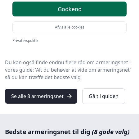
Velkommen til HandyGuiden! Vi har gjort arbejdet for
Godkend
dig og udvalgt 8 af de bedste armeringsnet på
markedet.
Afvis alle cookies
Uanset om du ønsker kvalitet, tilbud på armeringsnet,
en bestemt type eller fri levering, kan du finde det
Privatlivspolitik
bedste valg blandt vores 8 udvalgte produkter her.
Du kan også finde endnu flere råd om armeringsnet i
vores guide: 'Alt du behøver at vide om armeringsnet'
så du kan træffe det bedste valg
Se alle 8 armeringsnet
Gå til guiden
Bedste armeringsnet til dig
(8 gode valg)