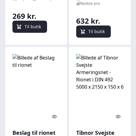
Bedste pris
269 kr.
632 kr.
Til butik
Til butik
Quick look
Quick l
Beslag til rionet
Tibnor Svejste