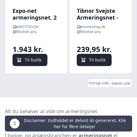
Expo-net
Tibnor Svejste
armeringsnet, 2
Armeringsnet -
x 25 m, 6 x 8 x 2,9
Rionet i DIN 490
WATTOO.DK
Homeshop.dk
mm, sort - 1211L
2500 x 2150 x 150
Bedste pris
Bedste pris
x 6
1.943 kr.
239,95 kr.
Til butik
Til butik
Forrige side
Næste side
Alt du behøver at vide om armeringsnet
Disclaimer: Indholdet er delvist AI-genereret. Klik
her for flere detaljer
I bygge- og anlægsbranchen er
armeringsnet
et