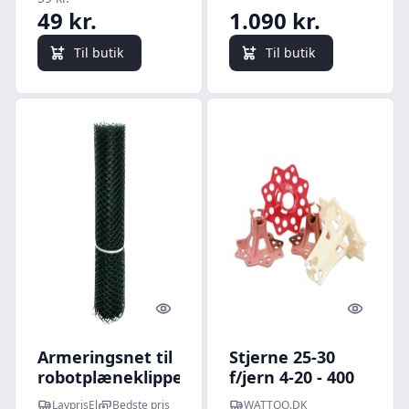
49 kr.
1.090 kr.
Til butik
Til butik
Quick look
Quick l
Armeringsnet til
Stjerne 25-30
robotplæneklipper,
f/jern 4-20 - 400
0,6x10 meter, grøn
stk (1039006)
LavprisEl
Bedste pris
WATTOO.DK