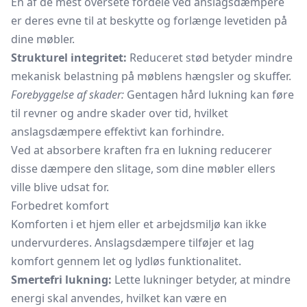
En af de mest oversete fordele ved anslagsdæmpere
er deres evne til at beskytte og forlænge levetiden på
dine møbler.
Strukturel integritet:
Reduceret stød betyder mindre
mekanisk belastning på møblens hængsler og skuffer.
Forebyggelse af skader:
Gentagen hård lukning kan føre
til revner og andre skader over tid, hvilket
anslagsdæmpere effektivt kan forhindre.
Ved at absorbere kraften fra en lukning reducerer
disse dæmpere den slitage, som dine møbler ellers
ville blive udsat for.
Forbedret komfort
Komforten i et hjem eller et arbejdsmiljø kan ikke
undervurderes. Anslagsdæmpere tilføjer et lag
komfort gennem let og lydløs funktionalitet.
Smertefri lukning:
Lette lukninger betyder, at mindre
energi skal anvendes, hvilket kan være en