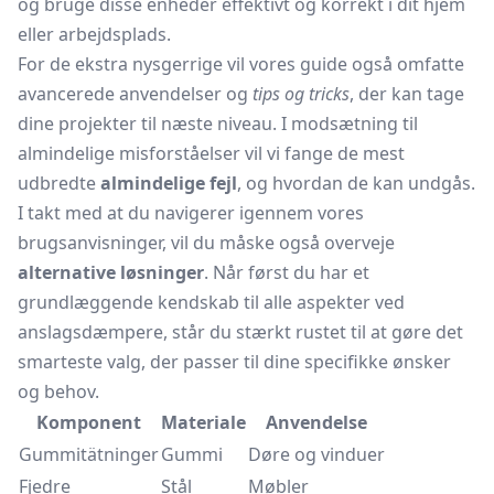
og bruge disse enheder effektivt og korrekt i dit hjem
eller arbejdsplads.
For de ekstra nysgerrige vil vores guide også omfatte
avancerede anvendelser og
tips og tricks
, der kan tage
dine projekter til næste niveau. I modsætning til
almindelige misforståelser vil vi fange de mest
udbredte
almindelige fejl
, og hvordan de kan undgås.
I takt med at du navigerer igennem vores
brugsanvisninger, vil du måske også overveje
alternative løsninger
. Når først du har et
grundlæggende kendskab til alle aspekter ved
anslagsdæmpere, står du stærkt rustet til at gøre det
smarteste valg, der passer til dine specifikke ønsker
og behov.
Komponent
Materiale
Anvendelse
Gummitätninger
Gummi
Døre og vinduer
Fjedre
Stål
Møbler