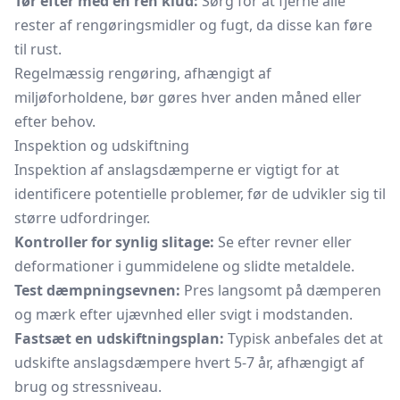
Tør efter med en ren klud:
Sørg for at fjerne alle
rester af rengøringsmidler og fugt, da disse kan føre
til rust.
Regelmæssig rengøring, afhængigt af
miljøforholdene, bør gøres hver anden måned eller
efter behov.
Inspektion og udskiftning
Inspektion af anslagsdæmperne er vigtigt for at
identificere potentielle problemer, før de udvikler sig til
større udfordringer.
Kontroller for synlig slitage:
Se efter revner eller
deformationer i gummidelene og slidte metaldele.
Test dæmpningsevnen:
Pres langsomt på dæmperen
og mærk efter ujævnhed eller svigt i modstanden.
Fastsæt en udskiftningsplan:
Typisk anbefales det at
udskifte anslagsdæmpere hvert 5-7 år, afhængigt af
brug og stressniveau.