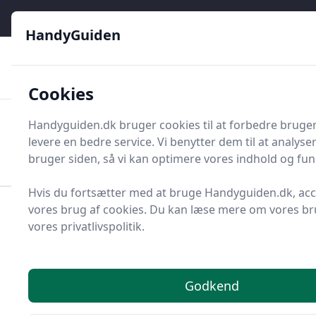
HandyGuiden - Din genvej til gør-det-selv og håndværkere
e menu
HandyGuiden
👌
🏆
De bedste priser
2.552 forskellige produkttyper
🛍️
🎖️
⭐⭐⭐⭐⭐
Tryg shopping
Mange kategorier
Cookies
HandyGuiden
Handyguiden.dk bruger cookies til at forbedre bruge
Men
levere en bedre service. Vi benytter dem til at analys
Søg nu
Søg nu
bruger siden, så vi kan optimere vores indhold og funk
Hvis du fortsætter med at bruge Handyguiden.dk, ac
vores brug af cookies. Du kan læse mere om vores bru
Forside
Renovering og Byggeri
Værktøj
vores privatlivspolitik.
Diverse værktøj
Værktøjsdele og tilbehør
Beslag, hængsler og tilbehør
Anslagsdæmpere
Bedste
Godkend
anslagsdæmpere på