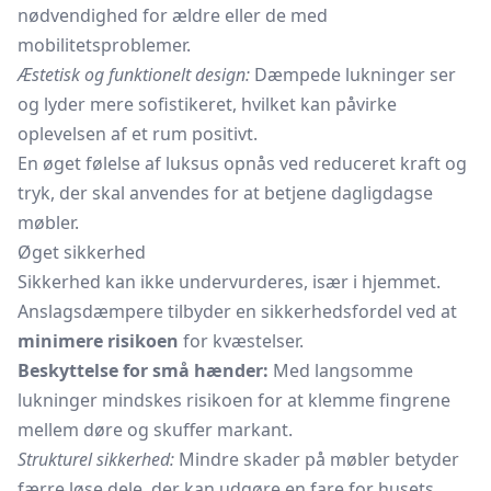
nødvendighed for ældre eller de med
mobilitetsproblemer.
Æstetisk og funktionelt design:
Dæmpede lukninger ser
og lyder mere sofistikeret, hvilket kan påvirke
oplevelsen af et rum positivt.
En øget følelse af luksus opnås ved reduceret kraft og
tryk, der skal anvendes for at betjene dagligdagse
møbler.
Øget sikkerhed
Sikkerhed kan ikke undervurderes, især i hjemmet.
Anslagsdæmpere tilbyder en sikkerhedsfordel ved at
minimere risikoen
for kvæstelser.
Beskyttelse for små hænder:
Med langsomme
lukninger mindskes risikoen for at klemme fingrene
mellem døre og skuffer markant.
Strukturel sikkerhed:
Mindre skader på møbler betyder
færre løse dele, der kan udgøre en fare for husets