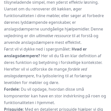
tilsyneladende simpel, men yderst effektiv løsning.
Uanset om du renoverer dit køkken, øger
funktionaliteten i dine møbler, eller søger at forbedre
dørenes lyddæmpende egenskaber, er
anslagsdæmperne uundgåelige hjælpemidler. Denne
vejledning er din
ultimative ressource
til at forstå og
anvende anslagsdæmpere mest effektivt.
Først vil vi dykke ned i spørgsmålet:
Hvad er
anslagsdæmpere?
Her vil du få en klar definition af
deres funktion og betydning i forskellige kontekster.
Herefter vil vi udforske de mange
fordele ved
anslagsdæmpere
, fra lydisolering til at forlænge
levetiden for møbler og døre.
Fordele:
Du vil opdage, hvordan disse små
komponenter kan have en stor indvirkning på roen og
funktionaliteten i hjemmet.
Prisguide:
Med en detaljeret prisguide hjælper vi dig