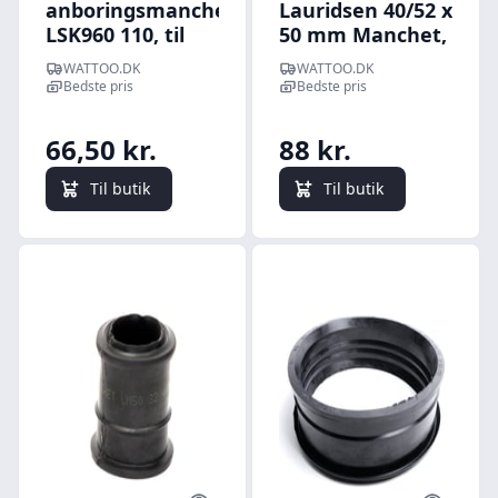
anboringsmanchet
Lauridsen 40/52 x
LSK960 110, til
50 mm Manchet,
plast/stl
SBR, til
WATTOO.DK
WATTOO.DK
Beton/Plast, glat
Bedste pris
Bedste pris
spids
66,50 kr.
88 kr.
Til butik
Til butik