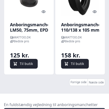
Quick look
Quick l
Anboringsmanchet,
Anboringsmanchet,
LM50, 75mm, EPDM
110/138 x 105 mm,
SBR, til beton, glat
WATTOO.DK
WATTOO.DK
spids - Lauridsen
Bedste pris
Bedste pris
125 kr.
158 kr.
Til butik
Til butik
Forrige side
Næste side
En fuldstændig vejledning til anboringsmanchetter