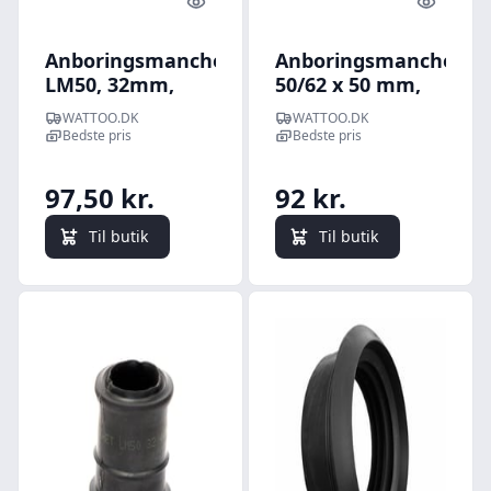
Quick look
Quick l
Anboringsmanchet
Anboringsmanchet,
LM50, 32mm,
50/62 x 50 mm,
EPDM
EPDM, til beton og
WATTOO.DK
WATTOO.DK
plast, glat spids -
Bedste pris
Bedste pris
Lauridsen
97,50 kr.
92 kr.
Til butik
Til butik