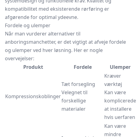
systemdesign og funktionelle krav. Kvalitet og
kompatibilitet med eksisterende rørføring er
afgørende for optimal ydeevne.
Fordele og ulemper
Når man vurderer alternativer til
anboringsmanchetter, er det vigtigt at afveje fordele
og ulemper ved hver løsning. Her er nogle
overvejelser:
Produkt
Fordele
Ulemper
Kræver
Tæt forsegling
værktøj
Velegnet til
Kan være
Kompressionskoblinger
forskellige
komplicerede
materialer
at installere
hvis uerfaren
Kan være
mindre