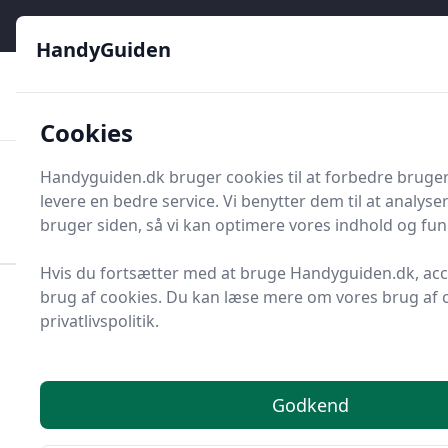
HandyGuiden - Din genvej til gør-det-selv og håndværkere
e menu
HandyGuiden
👌
🏆
De bedste priser
2.552 forskellige produkttyper
🛍️
🎖️
⭐⭐⭐⭐⭐
Tryg shopping
Mange kategorier
Cookies
HandyGuiden
Handyguiden.dk bruger cookies til at forbedre bruge
Men
levere en bedre service. Vi benytter dem til at analys
Søg nu
Søg nu
bruger siden, så vi kan optimere vores indhold og funk
Hvis du fortsætter med at bruge Handyguiden.dk, acc
brug af cookies. Du kan læse mere om vores brug af c
Forside
Renovering og Byggeri
Værktøj
privatlivspolitik.
Diverse værktøj
Værktøjsdele og tilbehør
Koblinger og tilbehør
Anboringsmanchet
Top 6 bedste
Godkend
anboringsmanchetter