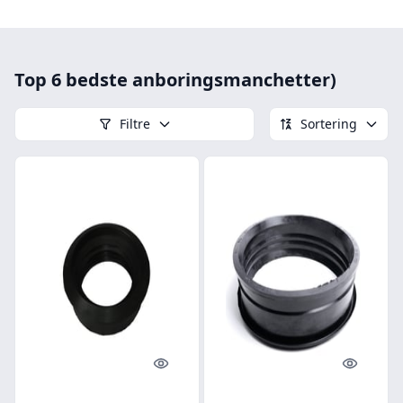
Top 6 bedste anboringsmanchetter)
Filtre
Sortering
Quick look
Quick l