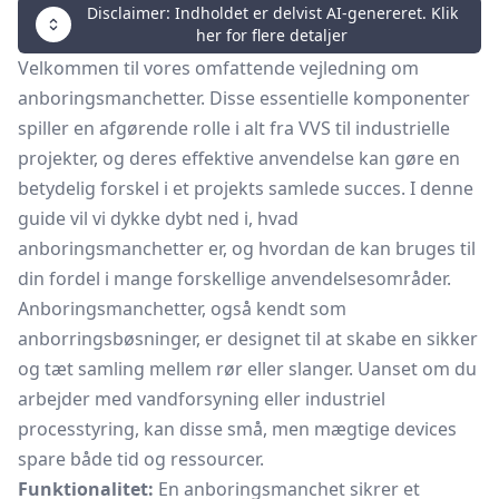
Disclaimer: Indholdet er delvist AI-genereret. Klik
her for flere detaljer
Velkommen til vores omfattende vejledning om
anboringsmanchetter. Disse essentielle komponenter
spiller en afgørende rolle i alt fra VVS til industrielle
projekter, og deres effektive anvendelse kan gøre en
betydelig forskel i et projekts samlede succes. I denne
guide vil vi dykke dybt ned i, hvad
anboringsmanchetter er, og hvordan de kan bruges til
din fordel i mange forskellige anvendelsesområder.
Anboringsmanchetter, også kendt som
anborringsbøsninger, er designet til at skabe en sikker
og tæt samling mellem rør eller slanger. Uanset om du
arbejder med vandforsyning eller industriel
processtyring, kan disse små, men mægtige devices
spare både tid og ressourcer.
Funktionalitet:
En anboringsmanchet sikrer et