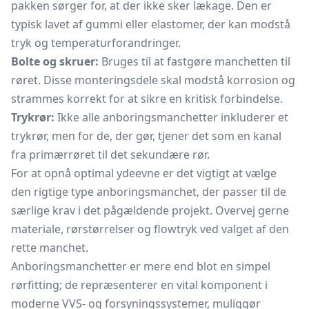
pakken sørger for, at der ikke sker lækage. Den er
typisk lavet af gummi eller elastomer, der kan modstå
tryk og temperaturforandringer.
Bolte og skruer:
Bruges til at fastgøre manchetten til
røret. Disse monteringsdele skal modstå korrosion og
strammes korrekt for at sikre en kritisk forbindelse.
Trykrør:
Ikke alle anboringsmanchetter inkluderer et
trykrør,
men for de, der gør, tjener det som en kanal
fra primærrøret til det sekundære rør.
For at opnå optimal ydeevne er det vigtigt at vælge
den rigtige type anboringsmanchet, der passer til de
særlige krav i det pågældende projekt. Overvej gerne
materiale, rørstørrelser og flowtryk ved valget af den
rette manchet.
Anboringsmanchetter er mere end blot en simpel
rørfitting; de repræsenterer en vital komponent i
moderne VVS- og forsyningssystemer, muliggør