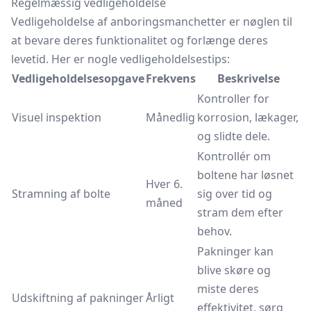
Regelmæssig vedligeholdelse
Vedligeholdelse af anboringsmanchetter er nøglen til
at bevare deres funktionalitet og forlænge deres
levetid. Her er nogle vedligeholdelsestips:
Vedligeholdelsesopgave
Frekvens
Beskrivelse
Kontroller for
Visuel inspektion
Månedlig
korrosion, lækager,
og slidte dele.
Kontrollér om
boltene har løsnet
Hver 6.
Stramning af bolte
sig over tid og
måned
stram dem efter
behov.
Pakninger kan
blive skøre og
miste deres
Udskiftning af pakninger
Årligt
effektivitet, sørg