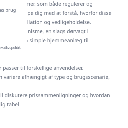
 VVS-systemer, som både regulerer og
es brug
 guide hjælpe dig med at forstå, hvorfor disse
r for installation og vedligeholdelse.
ontrolmekanisme, en slags dørvagt i
rligt i alt fra simple hjemmeanlæg til
ivatlivspolitik
passer til forskellige anvendelser.
an variere afhængigt af type og brugsscenarie,
i vil diskutere prissammenligninger og hvordan
ig tabel.