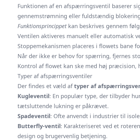
Funktionen af en afspærringsventil baserer si
gennemstrømning eller fuldstændig blokering
Funktionsprincippet
kan beskrives gennem følge
Ventilen aktiveres manuelt eller automatisk v
Stoppemekanismen placeres i flowets bane for
Når der ikke er behov for
spærring,
fjernes st
Kontrol af flowet kan ske med høj præcision, hv
Typer af afspærringsventiler
Der findes et væld af
typer af afspærringsven
Kugleventil
: En populær type, der tilbyder hur
tætsluttende lukning er påkrævet.
Spadeventil
: Ofte anvendt i industrier til is
Butterfly-ventil
: Karakteriseret ved et rotere
design og brugervenlig betjening.