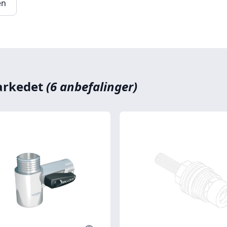
en
markedet
(6 anbefalinger)