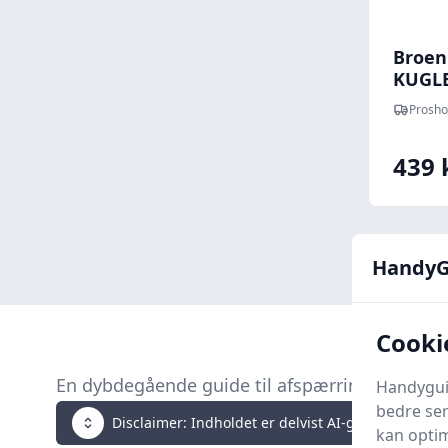
Broen
KUGLE
afspær
Prosho
439 
HandyG
Cooki
En dybdegående guide til afspærringsventiler
Handyguid
bedre ser
Disclaimer: Indholdet er delvist AI-genereret. Klik 
kan optim