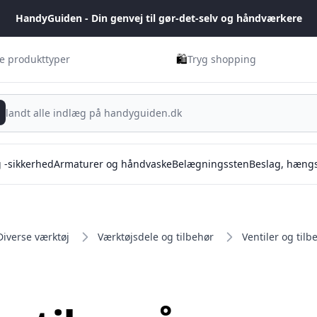
HandyGuiden - Din genvej til gør-det-selv og håndværkere
🛍️
ge produkttyper
Tryg shopping
g -sikkerhed
Armaturer og håndvaske
Belægningssten
Beslag, hængs
Diverse værktøj
Værktøjsdele og tilbehør
Ventiler og tilb