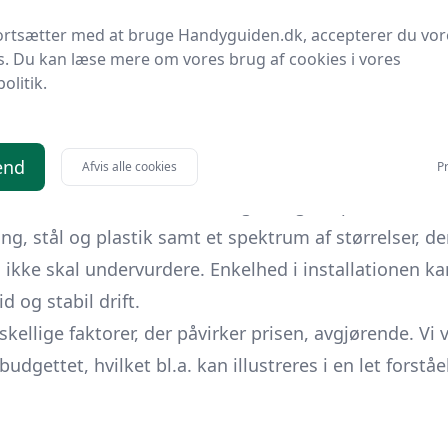
pærringsventiler – essentielle komponenter i mange
ortsætter med at bruge Handyguiden.dk, accepterer du vor
fessionel eller en gør-det-selv entusiast, vil denne
s. Du kan læse mere om vores brug af cookies i vores
r og størrelser der findes, og de bedste fremgangsmåde
politik.
l
egentlig er. Grundlæggende fungerer den som en k
 flyder som ønsket eller stoppes helt. Dette er uvurde
end
Afvis alle cookies
Pr
ømmen, forbedret sikkerhed og energibesparelse.
 stål og plastik samt et spektrum af størrelser, der 
n ikke skal undervurdere. Enkelhed i installationen k
 og stabil drift.
skellige faktorer, der påvirker prisen, avgjørende. V
gettet, hvilket bl.a. kan illustreres i en let forståel