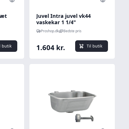
Quick look
Quick look
sæt
Juvel Intra juvel vk44
vaskekar 1 1/4"
afspærringsventil
Proshop.dk
Bedste pris
1.604 kr.
l butik
Til butik