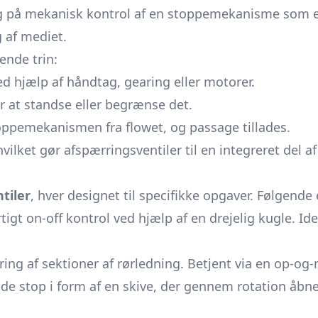
g på mekanisk kontrol af en stoppemekanisme som en s
 af mediet.
nde trin:
ed hjælp af håndtag, gearing eller motorer.
 at standse eller begrænse det.
oppemekanismen fra flowet, og passage tillades.
ilket gør afspærringsventiler til en integreret del a
tiler
, hver designet til specifikke opgaver. Følgende
tigt on-off kontrol ved hjælp af en drejelig kugle. Id
olering af sektioner af rørledning. Betjent via en op
nde stop i form af en skive, der gennem rotation åbne