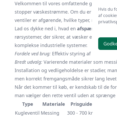
Velkommen til vores omfattende guide om afs
Hvis du f
stopper væskestrømme. Om du er en erfaren pro
af cookie
ventiler er afgørende, hvilke typer, materiale
privatlivs
Lad os dykke ned i, hvad en
afspærringsventi
rørsystemer, der sikrer, at væsker eller gasser
Godk
komplekse industrielle systemer.
Fordele ved brug:
Effektiv styring af væskestr
Bredt udvalg:
Varierende materialer som messing,
Installation og vedligeholdelse er stadier, ma
men korrekt fremgangsmåde sikrer lang levetid
Når det kommer til køb, er kendskab til de for
man vælger den rette ventil uden at sprænge bud
Type
Materiale
Prisguide
Kugleventil
Messing
300 - 700 kr