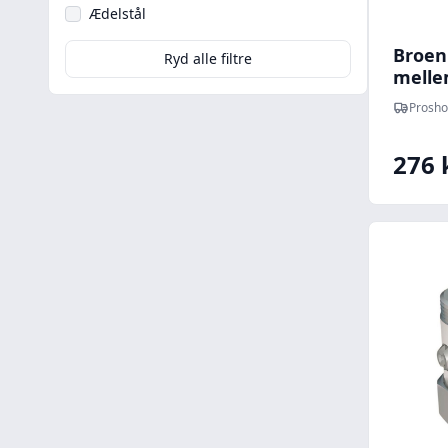
Ædelstål
Broen 
Ryd alle filtre
melle
afspær
Prosho
276 