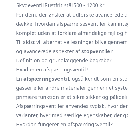
Skydeventil
Rustfrit stål
500 - 1200 kr
For dem, der ønsker at udforske avancerede an
dække, hvordan afspærrelsesventiler kan integ
komplet uden at forklare almindelige fejl o
Til sidst vil alternative løsninger blive gen
og avancerede aspekter af
stopventiler
.
Definition og grundlæggende begreber
Hvad er en afspærringsventil?
En
afspærringsventil
, også kendt som en
sto
gasser eller andre materialer gennem et syste
primære funktion er at sikre sikker og pålideli
Afspærringsventiler anvendes typisk, hvor der
varianter, hver med særlige egenskaber, der g
Hvordan fungerer en afspærringsventil?