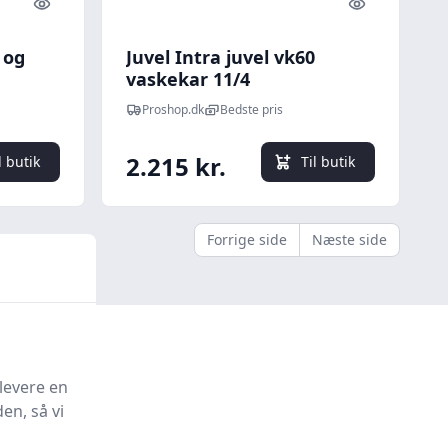
Quick look
Quick look
 og
Juvel Intra juvel vk60
vaskekar 11/4
afspærringsventil
Proshop.dk
Bedste pris
2.215 kr.
l butik
Til butik
Forrige side
Næste side
levere en
en, så vi