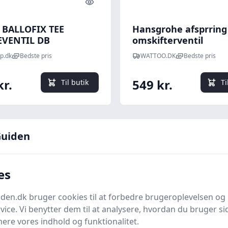
Quick look
 BALLOFIX TEE
Hansgrohe afsprring
VENTIL DB
omskifterventil
ringsventil 1/2"x3/4"
p.dk
Bedste pris
WATTOO.DK
Bedste pris
kr.
549 kr.
Til butik
Ti
uiden
es
en.dk bruger cookies til at forbedre brugeroplevelsen og 
vice. Vi benytter dem til at analysere, hvordan du bruger sid
her for flere detaljer
ere vores indhold og funktionalitet.