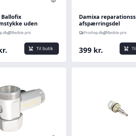
Quick look
Ballofix
Damixa reparations
mstykke uden
afspærringsdel
ringsventil 1/2
p.dk
Bedste pris
Proshop.dk
Bedste pris
kr.
399 kr.
Til butik
Ti