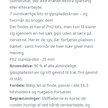
slutresultat, der ikke kræver ekstra spartling
eller efterarbejde.
7 uundværlige bits til gipspladeskruer – og
hvornår du bruger dem
Der findes et hav af PH2-bits, men kun få klarer
sig igennem en hel sæk gips uden at tære på
nerverne. Her er de syv, der fortjener pladsen i
bæltet - samt hvornår de hver især giver mest
mening.
Ph2 standardbit - 25 mm
Anvendelse:
90 % af alle almindelige
gipspladeskruer
(groft gevind til træ, fint gevind
til stål).
Fordele:
Billig, let at finde, passer i alle E6.3-
bitsholdere og magasin-forsatser.
Begrænsninger:
Slidfladerne er korte; de
runder hurtigt af ved hårdt seriearbejde, og