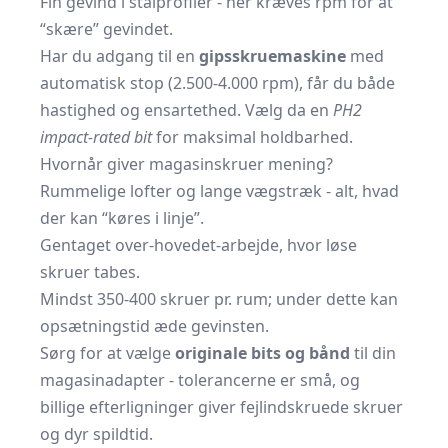
Fin gevind i
stålprofiler
- her kræves rpm for at
“skære” gevindet.
Har du adgang til en
gipsskruemaskine
med
automatisk stop (2.500-4.000 rpm), får du både
hastighed og ensartethed. Vælg da en
PH2
impact-rated bit
for maksimal holdbarhed.
Hvornår giver magasinskruer mening?
Rummelige lofter og lange vægstræk - alt, hvad
der kan “køres i linje”.
Gentaget over-hovedet-arbejde, hvor løse
skruer tabes.
Mindst 350-400 skruer pr. rum; under dette kan
opsætningstid æde gevinsten.
Sørg for at vælge
originale bits og bånd
til din
magasinadapter - tolerancerne er små, og
billige efterligninger giver fejlindskruede skruer
og dyr spildtid.