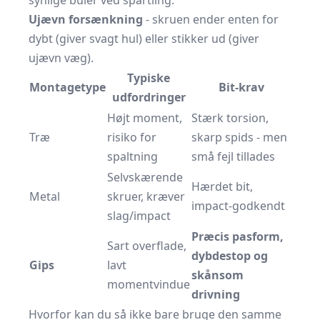
synlige buler ved spartling.
Ujævn forsænkning
- skruen ender enten for
dybt (giver svagt hul) eller stikker ud (giver
ujævn væg).
Typiske
Montagetype
Bit-krav
udfordringer
Højt moment,
Stærk torsion,
Træ
risiko for
skarp spids - men
spaltning
små fejl tillades
Selvskærende
Hærdet bit,
Metal
skruer, kræver
impact-godkendt
slag/impact
Præcis pasform,
Sart overflade,
dybdestop og
Gips
lavt
skånsom
momentvindue
drivning
Hvorfor kan du så ikke bare bruge den samme