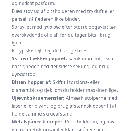
og nedsat pasform.
Blæs støv ud af bitsholderen med trykluft eller
pensel, så fjederen ikke binder.
Spray let med
tynd olie
efter større opgaver; tør
overskydende olie af, før du tager bits i brug
igen.
6. Typiske fejl - Og de hurtige fixes
Skruen flækker papiret:
Sænk moment, skru
hastigheden ned det sidste sekund, og brug
dybdestop.
Bitten hopper af:
Skift til torsions- eller
diamantbit og tjek, om du holder maskinen lige.
Ujævnt skruemønster:
Afmærk stolperne med
laser eller blyant, og brug
afstandsklodser
til at
holde samme skrueafstand.
Metalspåner klumper:
Rens holderen, og hav
en magnetisk opsamler klar - spåner slider