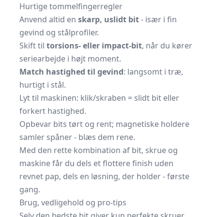
Hurtige tommelfingerregler
Anvend altid en
skarp, uslidt bit
- især i fin
gevind og stålprofiler.
Skift til
torsions- eller impact-bit
, når du kører
seriearbejde i højt moment.
Match hastighed til gevind
: langsomt i træ,
hurtigt i stål.
Lyt til maskinen: klik/skraben = slidt bit eller
forkert hastighed.
Opbevar bits tørt og rent; magnetiske holdere
samler spåner - blæs dem rene.
Med den rette kombination af bit, skrue og
maskine får du dels et flottere finish uden
revnet pap, dels en løsning, der holder - første
gang.
Brug, vedligehold og pro-tips
Selv den bedste bit giver kun perfekte skruer,