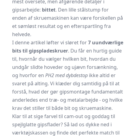
mest oversete, men afgørende detaljer i
gipsarbejde:
bittet
. Den lille stålstump for
enden af skruemaskinen kan være forskellen på
et sømløst resultat og en efterspartling fra
helvede.
I denne artikel løfter vi sløret for
7 uundværlige
bits til gipspladeskruer
. Du får en hurtig guide
til, hvornår du vælger hvilken bit, hvordan du
undgår slidte hoveder og ujævn forsænkning,
og hvorfor en
PH2 med dybdestop
ikke altid er
svaret på alting. Vi klæder dig samtidig på til at
forstå, hvad der gør gipsmontage fundamentalt
anderledes end træ- og metalarbejde - og hvilke
krav det stiller til både bit og skruemaskine.
Klar til at sige farvel til cam-out og goddag til
spejlglatte gipsflader? Så lad os dykke ned i
værktøjskassen og finde det perfekte match til