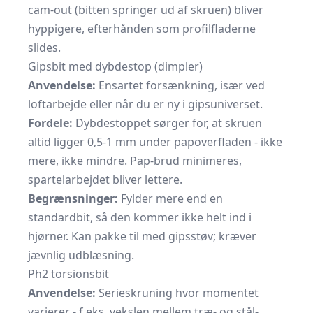
cam-out (bitten springer ud af skruen) bliver
hyppigere, efterhånden som profilfladerne
slides.
Gipsbit med dybdestop (dimpler)
Anvendelse:
Ensartet forsænkning, især ved
loftarbejde eller når du er ny i gipsuniverset.
Fordele:
Dybdestoppet sørger for, at skruen
altid ligger 0,5-1 mm under pap­overfladen - ikke
mere, ikke mindre. Pap-brud minimeres,
spartelarbejdet bliver lettere.
Begrænsninger:
Fylder mere end en
standardbit, så den kommer ikke helt ind i
hjørner. Kan pakke til med gipsstøv; kræver
jævnlig udblæsning.
Ph2 torsionsbit
Anvendelse:
Serie­skruning hvor momentet
varierer - f.eks. vekslen mellem træ- og stål­