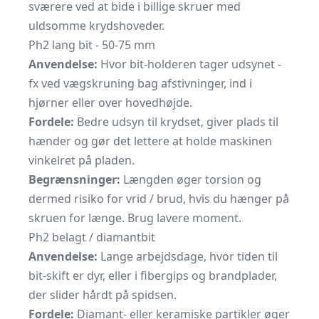
sværere ved at bide i billige skruer med
uldsomme krydshoveder.
Ph2 lang bit - 50-75 mm
Anvendelse:
Hvor bit-holderen tager udsynet -
fx ved væg­skruning bag afstivninger, ind i
hjørner eller over hovedhøjde.
Fordele:
Bedre udsyn til krydset, giver plads til
hænder og gør det lettere at holde maskinen
vinkelret på pladen.
Begrænsninger:
Længden øger torsion og
dermed risiko for vrid / brud, hvis du hænger på
skruen for længe. Brug lavere moment.
Ph2 belagt / diamantbit
Anvendelse:
Lange arbejdsdage, hvor tiden til
bit-skift er dyr, eller i fibergips og brandplader,
der slider hårdt på spidsen.
Fordele:
Diamant- eller keramiske partikler øger