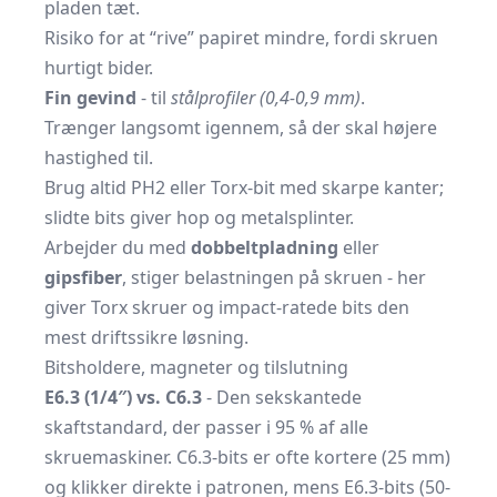
pladen tæt.
Risiko for at “rive” papiret mindre, fordi skruen
hurtigt bider.
Fin gevind
- til
stålprofiler (0,4-0,9 mm)
.
Trænger langsomt igennem, så der skal højere
hastighed til.
Brug altid PH2 eller Torx-bit med skarpe kanter;
slidte bits giver hop og metalsplinter.
Arbejder du med
dobbeltpladning
eller
gipsfiber
, stiger belastningen på skruen - her
giver Torx skruer og impact-ratede bits den
mest driftssikre løsning.
Bitsholdere, magneter og tilslutning
E6.3 (1/4″) vs. C6.3
- Den sekskantede
skaftstandard, der passer i 95 % af alle
skruemaskiner.
C6.3-bits er ofte kortere (25 mm)
og klikker direkte i patronen, mens E6.3-bits (50-