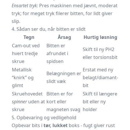
Ensartet tryk:
Pres maskinen med jævnt, moderat
tryk; for meget tryk filerer bitten, for lidt giver
slip.
4. Sådan ser du, når bitten er slidt
Tegn
Årsag
Hurtig løsning
Cam-out ved
Bitten er
Skift til ny PH2
hvert tredje
afrundet i
eller torsionsbit
skrue
spidsen
Metallisk
Erstat med ny
Belægningen er
“knirk” og
belagt/diamant-
slidt væk
glimt
bit
Skruehovedet
Bitten er for
Skift til længere
spinner
uden at
kort eller
bit eller ny
skrue
magneten svag
holder
5. Opbevaring og vedligehold
Opbevar bits i
tør, lukket
boks - fugt giver rust