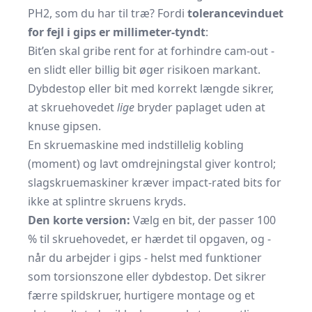
PH2, som du har til træ? Fordi
tolerancevinduet
for fejl i gips er millimeter-tyndt
:
Bit’en skal gribe rent for at forhindre cam-out -
en slidt eller billig bit øger risikoen markant.
Dybdestop eller bit med korrekt længde sikrer,
at skruehovedet
lige
bryder paplaget uden at
knuse gipsen.
En skruemaskine med indstillelig kobling
(moment) og lavt omdrejningstal giver kontrol;
slagskruemaskiner kræver impact-rated bits for
ikke at splintre skruens kryds.
Den korte version:
Vælg en bit, der passer 100
% til skruehovedet, er hærdet til opgaven, og -
når du arbejder i gips - helst med funktioner
som torsionszone eller dybdestop. Det sikrer
færre spildskruer, hurtigere montage og et