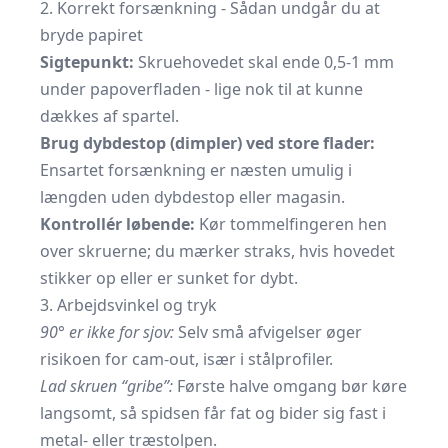
2. Korrekt forsænkning - Sådan undgår du at
bryde papiret
Sigtepunkt:
Skruehovedet skal ende 0,5-1 mm
under papoverfladen - lige nok til at kunne
dækkes af
spartel.
Brug dybdestop (dimpler) ved store flader:
Ensartet forsænkning er næsten umulig i
længden uden dybdestop eller magasin.
Kontrollér løbende:
Kør tommelfingeren hen
over skruerne; du mærker straks, hvis hovedet
stikker op eller er sunket for dybt.
3. Arbejdsvinkel og tryk
90° er ikke for sjov:
Selv små afvigelser øger
risikoen for cam-out, især i stålprofiler.
Lad skruen “gribe”:
Første halve omgang bør køre
langsomt, så spidsen får fat og bider sig fast i
metal- eller træstolpen.