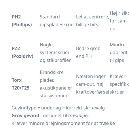
Høj risik
PH2
Standard
Let at centrere,
for cam-
(Phillips)
gipspladeskruer
billige bits
out
Nogle
Mindre
PZ2
Bedre greb
systemskruer
udbredt
(Pozidriv)
end PH
og stålprofiler
til gips
Brandsikre
Næsten ingen
Kræver
Torx
plader,
cam-out, høj
specifik
T20/T25
akustikpaneler,
kraftoverførsel
skruer
stålsystemer
Gevindtype + underlag = korrekt skruevalg
Grov gevind
- designet til
træstolper
.
Kræver mindre drejningsmoment for at trække