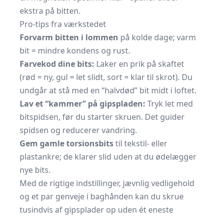
ekstra på bitten.
Pro-tips fra værkstedet
Forvarm bitten i lommen
på kolde dage; varm
bit = mindre kondens og rust.
Farvekod dine bits:
Laker en prik på skaftet
(rød = ny, gul = let slidt, sort = klar til skrot). Du
undgår at stå med en “halvdød” bit midt i loftet.
Lav et “kammer” på gipspladen:
Tryk let med
bitspidsen, før du starter skruen. Det guider
spidsen og reducerer vandring.
Gem gamle torsionsbits
til tekstil- eller
plastankre; de klarer slid uden at du ødelægger
nye bits.
Med de rigtige indstillinger, jævnlig vedligehold
og et par genveje i baghånden kan du skrue
tusindvis af gipsplader op uden ét eneste