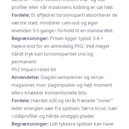
profiler eller når maskinens kobling er sat højt.
Fordele:
Et affjedret torsions­parti absorberer de
værste stød; mindsker cam-out og øger
levetiden 3-5 gange i forhold til en standardbit.
Begrænsninger:
Prisen ligger typisk 3-4 ×
højere end for en almindelig PH2. Ved meget
hårdt tryk kan torsions­partiet sno sig
permanent.
Ph2 impact-rated bit
Anvendelse:
Slagskruemaskiner
og skrue­
magasiner, hvor slagimpulser og højt moment
ellers knækker konventionelle bits.
Fordele:
Hærdet stål og skråt fræsede “zoner”
leder energien væk fra spidsen; færre brud, især
i stål­profiler og hårde vindgips-plader.
Begrænsninger:
Lidt tykkere spidser kan have