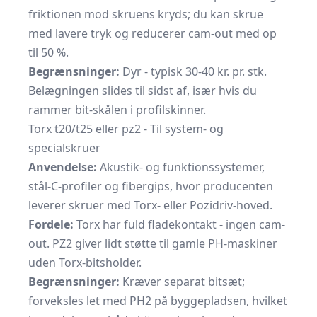
friktionen mod skruens kryds; du kan skrue
med lavere tryk og reducerer cam-out med op
til 50 %.
Begrænsninger:
Dyr - typisk 30-40 kr. pr. stk.
Belægningen slides til sidst af, især hvis du
rammer bit-skålen i profilskinner.
Torx t20/t25 eller pz2 - Til system- og
specialskruer
Anvendelse:
Akustik- og funktions­systemer,
stål-C-profiler og fibergips, hvor producenten
leverer skruer med Torx- eller Pozidriv-hoved.
Fordele:
Torx har fuld flade­kontakt - ingen cam-
out. PZ2 giver lidt støtte til gamle PH-maskiner
uden Torx-bitsholder.
Begrænsninger:
Kræver separat bit­sæt;
forveksles let med PH2 på byggepladsen, hvilket