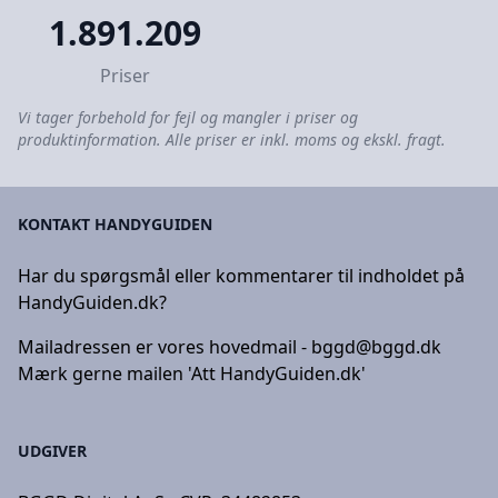
1.891.209
Priser
Vi tager forbehold for fejl og mangler i priser og
produktinformation. Alle priser er inkl. moms og ekskl. fragt.
KONTAKT HANDYGUIDEN
Har du spørgsmål eller kommentarer til indholdet på
HandyGuiden.dk?
Mailadressen er vores hovedmail -
bggd@bggd.dk
Mærk gerne mailen 'Att HandyGuiden.dk'
UDGIVER