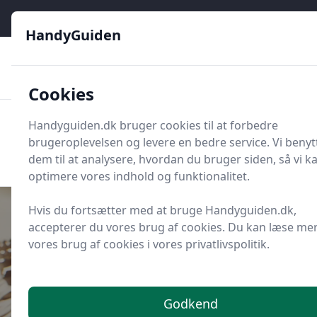
HandyGuiden - Din genvej til gør-det-selv og håndværkere
HandyGuiden
👌
🏆
De bedste priser
2.552 forskellige produkttyper
🛍️
🎖️
⭐⭐⭐⭐⭐
Tryg shopping
Mange kategorier
Cookies
HandyGuiden
Handyguiden.dk bruger cookies til at forbedre
Men
brugeroplevelsen og levere en bedre service. Vi benyt
Søg nu
Søg nu
dem til at analysere, hvordan du bruger siden, så vi k
optimere vores indhold og funktionalitet.
Hvis du fortsætter med at bruge Handyguiden.dk,
accepterer du vores brug af cookies. Du kan læse me
vores brug af cookies i vores privatlivspolitik.
Udgivet i
Værktøj og Udstyr
7 uundværlige bits til
gipspladeskruer
Godkend